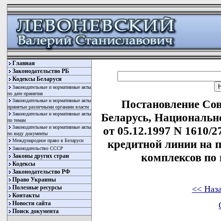
Главная
Законодательство РБ
Кодексы Беларуси
Законодательные и нормативные акты
по дате принятия
Законодательные и нормативные акты
Постановление Со
принятые различными органами власти
Законодательные и нормативные акты
Беларусь, Национальн
по темам
Законодательные и нормативные акты
от 05.12.1997 N 1610/
по виду документы
Международное право в Беларуси
кредитной линии на 
Законодательство СССР
комплексов по
Законы других стран
Кодексы
Законодательство РФ
Право Украины
<< Наз
Полезные ресурсы
Контакты
Новости сайта
Поиск документа