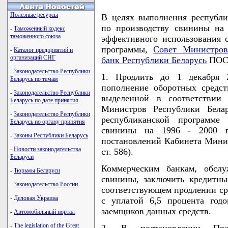
Полезные ресурсы
В целях выполнения республи
по производству свинины на 
-
Таможенный кодекс
таможенного союза
эффективного использования 
программы,
Совет Министров
-
Каталог предприятий и
организаций СНГ
банк Республики Беларусь
ПОС
-
Законодательство Республики
1. Продлить до 1 декабря 
Беларусь по темам
пополнение оборотных средст
-
Законодательство Республики
выделенной в соответствии
Беларусь по дате принятия
Министров Республики Бела
-
Законодательство Республики
республиканской программе 
Беларусь по органу принятия
свинины на 1996 - 2000 г
-
Законы Республики Беларусь
постановлений Кабинета Минист
-
Новости законодательства
ст. 586).
Беларуси
Коммерческим банкам, обсл
-
Тюрьмы Беларуси
свинины, заключить кредитн
-
Законодательство России
соответствующем продлении ср
-
Деловая Украина
с уплатой 6,5 процента год
заемщиков данных средств.
-
Автомобильный портал
-
The legislation of the Great
2. В постановлении Прав