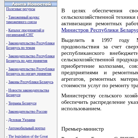
Полезные ресурсы
В целях обеспечения сво
сельскохозяйственной техники 
-
Таможенный кодекс
таможенного союза
активизации ремонтных рабо
Министров Республики Белару
-
Каталог предприятий и
организаций СНГ
Выделить в 1997 году Ми
-
Законодательство Республики
продовольствия за счет све
Беларусь по темам
республиканского внебюджет
-
Законодательство Республики
сельскохозяйственной продукци
Беларусь по дате принятия
приобретение колхозами, сов
-
Законодательство Республики
предприятиями и ремонтным
Беларусь по органу принятия
агрегатов, ремонтных матер
-
Законы Республики Беларусь
стоимости услуг по ремонту тр
-
Новости законодательства
Министерству сельского хозя
Беларуси
обеспечить распределение ука
-
Тюрьмы Беларуси
использованием.
-
Законодательство России
-
Деловая Украина
Премьер-министр
-
Автомобильный портал
-
The legislation of the Great