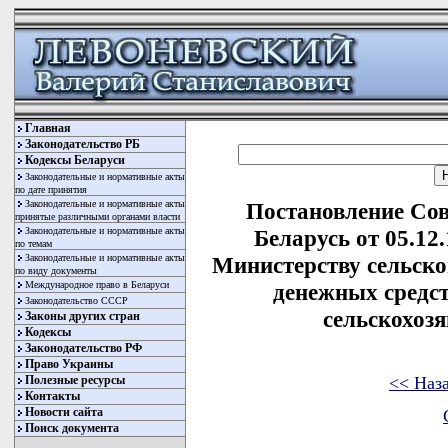
Главная
Законодательство РБ
Кодексы Беларуси
Законодательные и нормативные акты
по дате принятия
Законодательные и нормативные акты
Постановление Со
принятые различными органами власти
Законодательные и нормативные акты
Беларусь от 05.12
по темам
Законодательные и нормативные акты
Министерству сельско
по виду документы
Международное право в Беларуси
денежных средст
Законодательство СССР
сельскохоз
Законы других стран
Кодексы
Законодательство РФ
Право Украины
<< Наз
Полезные ресурсы
Контакты
Новости сайта
Поиск документа