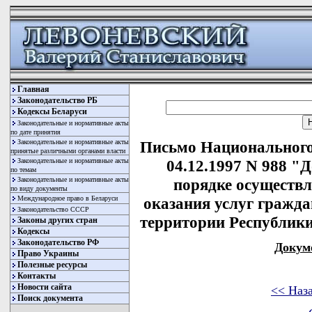
Главная
Законодательство РБ
Кодексы Беларуси
Законодательные и нормативные акты
по дате принятия
Законодательные и нормативные акты
Письмо Национального
принятые различными органами власти
Законодательные и нормативные акты
04.12.1997 N 988 "
по темам
Законодательные и нормативные акты
порядке осуществл
по виду документы
Международное право в Беларуси
оказания услуг гражд
Законодательство СССР
территории Республики 
Законы других стран
Кодексы
Законодательство РФ
Докум
Право Украины
Полезные ресурсы
Контакты
Новости сайта
<< Наз
Поиск документа