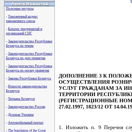
Полезные ресурсы
-
Таможенный кодекс
                                    
таможенного союза
                                    
-
Каталог предприятий и
                                    
организаций СНГ
-
Законодательство Республики
Беларусь по темам
                                    
                                    
-
Законодательство Республики
                                   
Беларусь по дате принятия
-
Законодательство Республики
Беларусь по органу принятия
ДОПОЛНЕНИЕ 3 К ПОЛОЖ
-
Законы Республики Беларусь
ОСУЩЕСТВЛЕНИЯ РОЗНИЧ
-
Новости законодательства
УСЛУГ ГРАЖДАНАМ ЗА И
Беларуси
ТЕРРИТОРИИ РЕСПУБЛИКИ Б
-
Тюрьмы Беларуси
(РЕГИСТРАЦИОННЫЕ НОМЕРА 1
27.02.1997, 1823/12 ОТ 14.04.1
-
Законодательство России
-
Деловая Украина
-
Автомобильный портал
1. Изложить п. 9 Перечня сл
-
The legislation of the Great