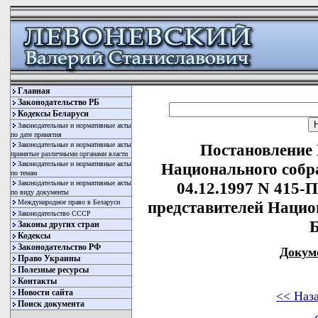
Главная
Законодательство РБ
Кодексы Беларуси
Законодательные и нормативные акты
по дате принятия
Законодательные и нормативные акты
Постановление
принятые различными органами власти
Законодательные и нормативные акты
Национального собр
по темам
Законодательные и нормативные акты
04.12.1997 N 415-
по виду документы
Международное право в Беларуси
представителей Нацио
Законодательство СССР
Б
Законы других стран
Кодексы
Законодательство РФ
Докум
Право Украины
Полезные ресурсы
Контакты
Новости сайта
<< Наз
Поиск документа