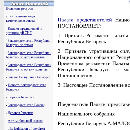
Полезные ресурсы
-
Таможенный кодекс
Палата представителей
Национ
таможенного союза
ПОСТАНОВЛЯЕТ:
-
Каталог предприятий и
организаций СНГ
1. Принять Регламент Палаты
-
Законодательство Республики
Республики Беларусь.
Беларусь по темам
2. Признать утратившим сил
-
Законодательство Республики
Национального собрания Респуб
Беларусь по дате принятия
Временном регламенте Палаты
-
Законодательство Республики
Республики Беларусь" с мо
Беларусь по органу принятия
Постановления.
-
Законы Республики Беларусь
3. Настоящее Постановление вст
-
Новости законодательства
Беларуси
-
Тюрьмы Беларуси
Председатель Палаты представ
-
Законодательство России
-
Деловая Украина
Национального собрания
-
Автомобильный портал
Республики Беларусь А.МАЛ
-
The legislation of the Great