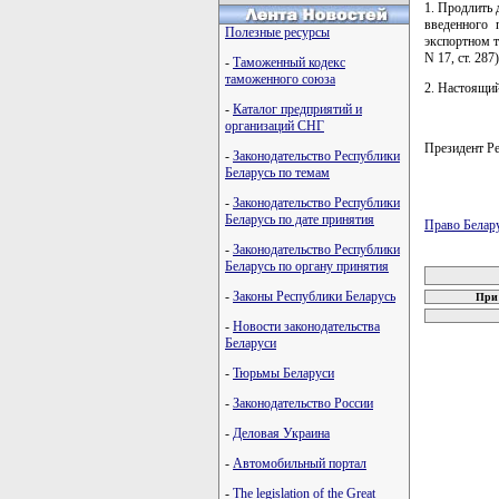
1. Продлить 
введенного 
Полезные ресурсы
экспортном т
N 17, ст. 287)
-
Таможенный кодекс
таможенного союза
2. Настоящий
-
Каталог предприятий и
организаций СНГ
Президент 
-
Законодательство Республики
Беларусь по темам
-
Законодательство Республики
Беларусь по дате принятия
Право Белар
-
Законодательство Республики
карта новых
Беларусь по органу принятия
-
Законы Республики Беларусь
При 
-
Новости законодательства
Беларуси
-
Тюрьмы Беларуси
-
Законодательство России
-
Деловая Украина
-
Автомобильный портал
-
The legislation of the Great