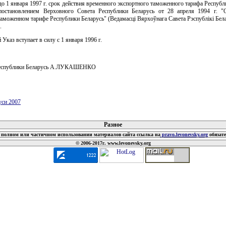
до 1 января 1997 г. срок действия временного экспортного таможенного тарифа Республ
постановлением Верховного Совета Республики Беларусь от 28 апреля 1994 г. 
аможенном тарифе Республики Беларусь" (Ведамасцi Вярхоўнага Савета Рэспублiкi Белар
.
 Указ вступает в силу с 1 января 1996 г.
Республики Беларусь А.ЛУКАШЕНКО
уси 2007
 документов
Разное
полном или частичном использовании материалов сайта ссылка на
pravo.levonevsky.org
обязат
© 2006-2017г. www.levonevsky.org