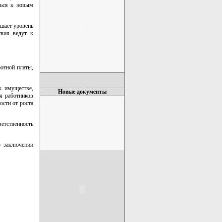
ться к новым
ышает уровень
твия ведут к
ботной платы,
х имуществе,
Новые документы
я работников
сти от роста
ветственность
о заключении