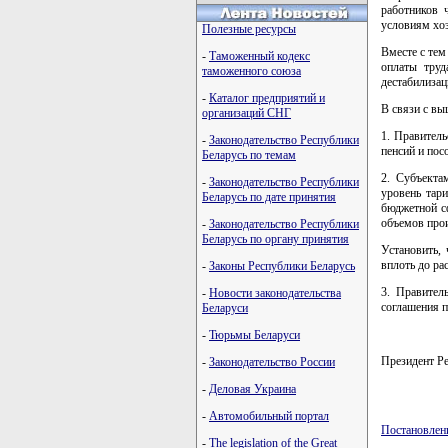
работников 
условиям хо
Полезные ресурсы
Вместе с тем
-
Таможенный кодекс
оплаты труд
таможенного союза
дестабилизац
-
Каталог предприятий и
В связи с 
организаций СНГ
1. Правитель
-
Законодательство Республики
пенсий и пос
Беларусь по темам
2. Субъекта
-
Законодательство Республики
уровень тар
Беларусь по дате принятия
бюджетной с
объемов прои
-
Законодательство Республики
Беларусь по органу принятия
Установить, 
вплоть до ра
-
Законы Республики Беларусь
3. Правител
-
Новости законодательства
соглашения п
Беларуси
-
Тюрьмы Беларуси
Президент 
-
Законодательство России
-
Деловая Украина
-
Автомобильный портал
Постановлен
-
The legislation of the Great