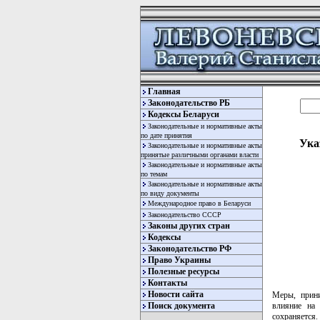
Главная
Законодательство РБ
Кодексы Беларуси
Законодательные и нормативные акты
по дате принятия
Ука
Законодательные и нормативные акты
принятые различными органами власти
Законодательные и нормативные акты
по темам
Законодательные и нормативные акты
по виду документы
Международное право в Беларуси
Законодательство СССР
Законы других стран
Кодексы
Законодательство РФ
Право Украины
Полезные ресурсы
Контакты
Новости сайта
Меры, прини
влияние на 
Поиск документа
сохраняется