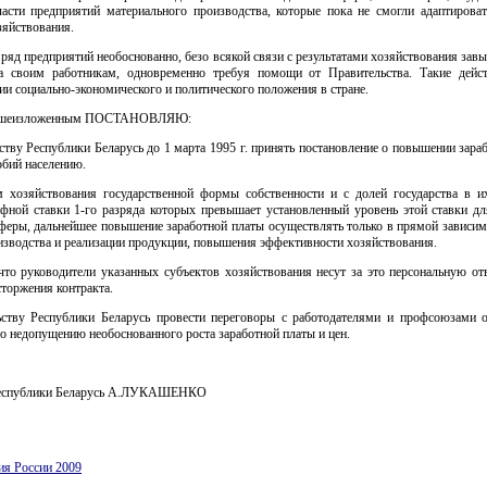
части предприятий материального производства, которые пока не смогли адаптирова
зяйствования.
 ряд предприятий необоснованно, безо всякой связи с результатами хозяйствования зав
а своим работникам, одновременно требуя помощи от Правительства. Такие дейс
ии социально-экономического и политического положения в стране.
вышеизложенным ПОСТАНОВЛЯЮ:
ству Республики Беларусь до 1 марта 1995 г. принять постановление о повышении зара
обий населению.
м хозяйствования государственной формы собственности и с долей государства в и
ифной ставки 1-го разряда которых превышает установленный уровень этой ставки дл
феры, дальнейшее повышение заработной платы осуществлять только в прямой зависимо
зводства и реализации продукции, повышения эффективности хозяйствования.
что руководители указанных субъектов хозяйствования несут за это персональную от
сторжения контракта.
ьству Республики Беларусь провести переговоры с работодателями и профсоюзами 
о недопущению необоснованного роста заработной платы и цен.
Республики Беларусь А.ЛУКАШЕНКО
ия России 2009