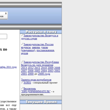
Законодательство Беларуси и
других стран
Законодательство России
кодексы
,
законы
,
указы
х по
(изьранное)
,
постановления
,
архив
Законодательство Республики
Беларусь по дате принятия
:
оябрь 2011 года
2013
2012
2011
2010
2009
2008
2007
2006
2005
2004
2003
2002
2001
2000
до
2000 года
Защита прав потребителя
ЗОНА
- специальный проект
Бюллетень
"ПРЕДПРИНИМАТЕЛЬ"
- о
предпринимателях.
существенное
ения все еще
тов, а также