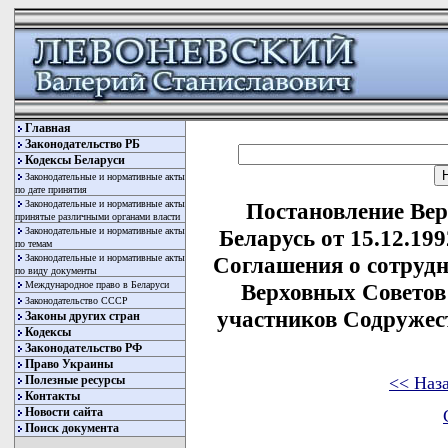
Главная
Законодательство РБ
Кодексы Беларуси
Законодательные и нормативные акты
по дате принятия
Законодательные и нормативные акты
Постановление Вер
принятые различными органами власти
Законодательные и нормативные акты
Беларусь от 15.12.19
по темам
Законодательные и нормативные акты
Соглашения о сотрудн
по виду документы
Международное право в Беларуси
Верховных Советов 
Законодательство СССР
участников Содружес
Законы других стран
Кодексы
Законодательство РФ
Право Украины
<< Наз
Полезные ресурсы
Контакты
Новости сайта
Поиск документа