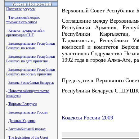
Полезные ресурсы
Верховный Совет Республики
-
Таможенный кодекс
Соглашение между Верховными
таможенного союза
Республики Армения, Респуб
-
Каталог предприятий и
Республики Кыргызстан, 
организаций СНГ
Таджикистан, Республики Уз
-
Законодательство Республики
комиссий и комитетов Верхов
Беларусь по темам
участников Содружества Незав
-
Законодательство Республики
1992 года в городе Алма-Ате, р
Беларусь по дате принятия
-
Законодательство Республики
Беларусь по органу принятия
Председатель Верховного Сове
-
Законы Республики Беларусь
Республики Беларусь С.ШУШ
-
Новости законодательства
Беларуси
-
Тюрьмы Беларуси
-
Законодательство России
Кодексы России 2009
-
Деловая Украина
карта новых документов
-
Автомобильный портал
-
The legislation of the Great