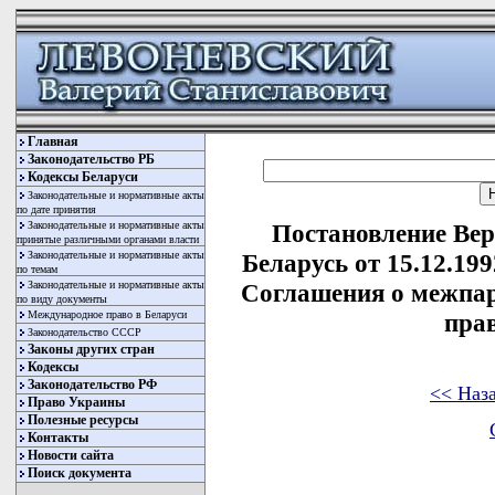
Главная
Законодательство РБ
Кодексы Беларуси
Законодательные и нормативные акты
по дате принятия
Законодательные и нормативные акты
Постановление Вер
принятые различными органами власти
Законодательные и нормативные акты
Беларусь от 15.12.19
по темам
Законодательные и нормативные акты
Соглашения о межпар
по виду документы
Международное право в Беларуси
пра
Законодательство СССР
Законы других стран
Кодексы
Законодательство РФ
<< Наз
Право Украины
Полезные ресурсы
Контакты
Новости сайта
Поиск документа