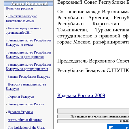
Верховный Совет Республики
Полезные ресурсы
Соглашение между Верховными
-
Таможенный кодекс
Республики Армения, Респуб
таможенного союза
Республики Кыргызстан, 
-
Каталог предприятий и
Таджикистан, Туркменист
организаций СНГ
сотрудничестве в правовой сф
-
Законодательство Республики
городе Москве, ратифицировать
Беларусь по темам
-
Законодательство Республики
Беларусь по дате принятия
Председатель Верховного Сове
-
Законодательство Республики
Беларусь по органу принятия
Республики Беларусь С.ШУШ
-
Законы Республики Беларусь
-
Новости законодательства
Беларуси
Кодексы России 2009
-
Тюрьмы Беларуси
карта новых документов
-
Законодательство России
-
Деловая Украина
При полном или частичном использовании 
-
Автомобильный портал
© 2006
-
The legislation of the Great