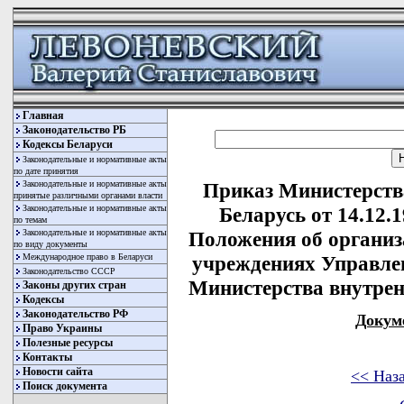
Главная
Законодательство РБ
Кодексы Беларуси
Законодательные и нормативные акты
по дате принятия
Законодательные и нормативные акты
Приказ Министерств
принятые различными органами власти
Законодательные и нормативные акты
Беларусь от 14.12.
по темам
Законодательные и нормативные акты
Положения об организ
по виду документы
Международное право в Беларуси
учреждениях Управле
Законодательство СССР
Министерства внутрен
Законы других стран
Кодексы
Законодательство РФ
Докум
Право Украины
Полезные ресурсы
Контакты
Новости сайта
<< Наз
Поиск документа