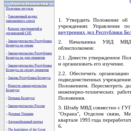
Полезные ресурсы
-
Таможенный кодекс
1. Утвердить Положение об 
таможенного союза
учреждениях Управления п
-
Каталог предприятий и
внутренних дел Республики Бе
организаций СНГ
-
Законодательство Республики
2. Начальника УИД МВД
Беларусь по темам
облисполкомов:
-
Законодательство Республики
2.1. Довести утвержденное По
Беларусь по дате принятия
и организовать его изучение.
-
Законодательство Республики
Беларусь по органу принятия
2.2. Обеспечить организацию
-
Законы Республики Беларусь
подведомственных учреждениях
Положением. Пересмотреть до
-
Новости законодательства
Беларуси
инженерно-технических рабо
Положения.
-
Тюрьмы Беларуси
-
Законодательство России
3. Штабу МВД совместно с ГУ
"Охрана", Отделом связи, М
-
Деловая Украина
квартале 1993 года переработа
-
Автомобильный портал
6.
-
The legislation of the Great