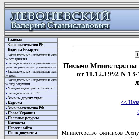
Главная
Законодательство РБ
Кодексы Беларуси
Законодательные и нормативные акты
по дате принятия
Законодательные и нормативные акты
Письмо Министерства 
принятые различными органами власти
Законодательные и нормативные акты
от 11.12.1992 N 13
по темам
Законодательные и нормативные акты
л
по виду документы
Международное право в Беларуси
Законодательство СССР
Законы других стран
<< Наз
Кодексы
Законодательство РФ
Право Украины
Полезные ресурсы
Контакты
Новости сайта
Министерство финансов Респу
Поиск документа