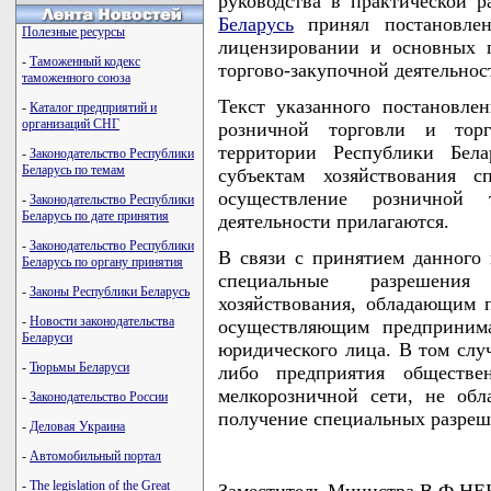
руководства в практической р
Беларусь
принял постановле
Полезные ресурсы
лицензировании и основных 
-
Таможенный кодекс
торгово-закупочной деятельнос
таможенного союза
Текст указанного постановле
-
Каталог предприятий и
организаций СНГ
розничной торговли и торго
территории Республики Бел
-
Законодательство Республики
Беларусь по темам
субъектам хозяйствования с
осуществление розничной т
-
Законодательство Республики
Беларусь по дате принятия
деятельности прилагаются.
-
Законодательство Республики
В связи с принятием данного 
Беларусь по органу принятия
специальные разрешения
-
Законы Республики Беларусь
хозяйствования, обладающим 
-
Новости законодательства
осуществляющим предпринима
Беларуси
юридического лица. В том случ
-
Тюрьмы Беларуси
либо предприятия обществе
мелкорозничной сети, не об
-
Законодательство России
получение специальных разреше
-
Деловая Украина
-
Автомобильный портал
-
The legislation of the Great
Заместитель Министра В.Ф.