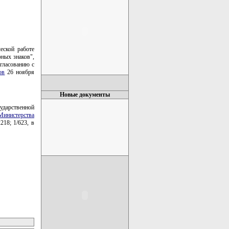
еской работе
ных знаков",
огласованию с
ов
26 ноября
Новые документы
дарственной
Министерства
218; 1/623, в