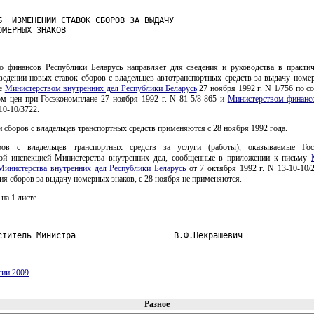
Б  ИЗМЕНЕНИИ СТАВОК СБОРОВ ЗА ВЫДАЧУ

ОМЕРНЫХ ЗНАКОВ
о финансов Республики Беларусь направляет для сведения и руководства в практич
ведении новых ставок сборов с владельцев автотранспортных средств за выдачу номер
ое
Министерством внутренних дел Республики Беларусь
27 ноября 1992 г. N 1/756 по с
ом цен при Госэкономплане 27 ноября 1992 г. N 81-5/8-865 и
Министерством финанс
10-10/3722.
 сборов с владельцев транспортных средств применяются с 28 ноября 1992 года.
ров с владельцев транспортных средств за услуги (работы), оказываемые Госу
ой инспекцией Министерства внутренних дел, сообщенные в приложении к письму
Министерства внутренних дел Республики Беларусь
от 7 октября 1992 г. N 13-10-10/2
ия сборов за выдачу номерных знаков, с 28 ноября не применяются.
на 1 листе.
ститель Министра                    В.Ф.Некрашевич
сии 2009
 документов
Разное