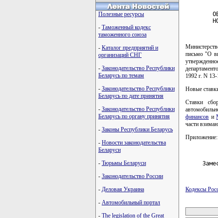
Полезные ресурсы
        О
        Н
-
Таможенный кодекс
таможенного союза
Министерств
-
Каталог предприятий и
письмо "О в
организаций СНГ
утвержденн
-
Законодательство Республики
департамент
Беларусь по темам
1992 г. N 13-
-
Законодательство Республики
Новые ставки
Беларусь по дате принятия
Ставки сбо
-
Законодательство Республики
автомобильн
Беларусь по органу принятия
финансов
и
части взиман
-
Законы Республики Беларусь
Приложение: 
-
Новости законодательства
Беларуси
-
Тюрьмы Беларуси
     Заме
-
Законодательство России
-
Деловая Украина
Кодексы Рос
-
Автомобильный портал
карта новых
-
The legislation of the Great