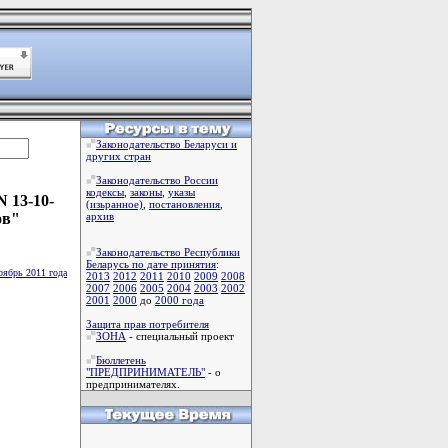
Законодательство Беларуси и
других стран
Законодательство России
кодексы
,
законы
,
указы
 13-10-
(изьранное)
,
постановления
,
ов"
архив
Законодательство Республики
Беларусь по дате принятия
:
оябрь 2011 года
2013
2012
2011
2010
2009
2008
2007
2006
2005
2004
2003
2002
2001
2000
до
2000 года
Защита прав потребителя
ЗОНА
- специальный проект
Бюллетень
"ПРЕДПРИНИМАТЕЛЬ"
- о
предпринимателях.