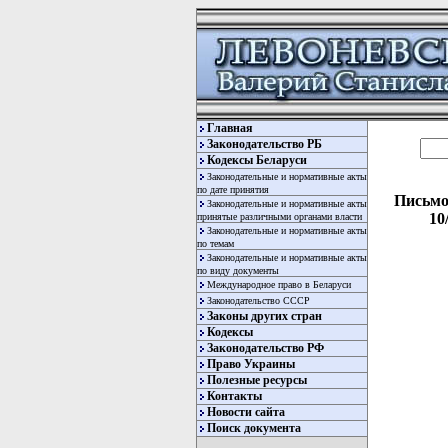
Главная
Законодательство РБ
Кодексы Беларуси
Законодательные и нормативные акты
по дате принятия
Письмо
Законодательные и нормативные акты
10
принятые различными органами власти
Законодательные и нормативные акты
по темам
Законодательные и нормативные акты
по виду документы
Международное право в Беларуси
Законодательство СССР
Законы других стран
Кодексы
Законодательство РФ
Право Украины
Полезные ресурсы
Контакты
Новости сайта
Поиск документа