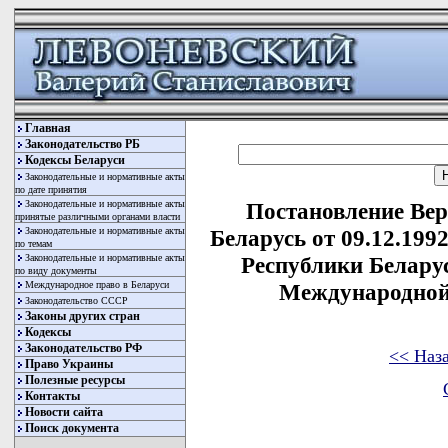
Главная
Законодательство РБ
Кодексы Беларуси
Законодательные и нормативные акты
по дате принятия
Законодательные и нормативные акты
Постановление Вер
принятые различными органами власти
Законодательные и нормативные акты
Беларусь от 09.12.199
по темам
Законодательные и нормативные акты
Республики Белару
по виду документы
Международное право в Беларуси
Международной
Законодательство СССР
Законы других стран
Кодексы
Законодательство РФ
<< Наз
Право Украины
Полезные ресурсы
Контакты
Новости сайта
Поиск документа