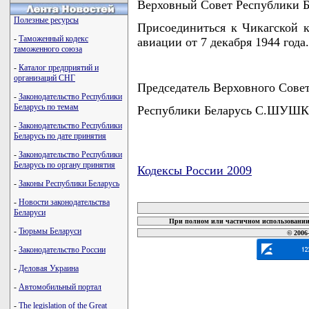
Верховный Совет Республики
Полезные ресурсы
Присоединиться к Чикагской 
-
Таможенный кодекс
авиации от 7 декабря 1944 года.
таможенного союза
-
Каталог предприятий и
организаций СНГ
Председатель Верховного Сове
-
Законодательство Республики
Беларусь по темам
Республики Беларусь С.ШУШ
-
Законодательство Республики
Беларусь по дате принятия
-
Законодательство Республики
Беларусь по органу принятия
Кодексы России 2009
-
Законы Республики Беларусь
карта новых документов
-
Новости законодательства
Беларуси
При полном или частичном использовании 
-
Тюрьмы Беларуси
© 2006
-
Законодательство России
-
Деловая Украина
-
Автомобильный портал
-
The legislation of the Great