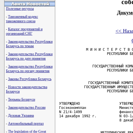
соб
Полезные ресурсы
Докум
-
Таможенный кодекс
таможенного союза
-
Каталог предприятий и
<< Наз
организаций СНГ
-
Законодательство Республики
Беларусь по темам
             М И Н И С Т Е Р С Т В О
-
Законодательство Республики
Беларусь по дате принятия
                ГОСУДАРСТВЕННЫЙ КОМИ
-
Законодательство Республики
Беларусь по органу принятия
-
Законы Республики Беларусь
              ГОСУДАРСТВЕННЫЙ КОМИТЕ
-
Новости законодательства
            ГОСУДАРСТВЕННЫМ ИМУЩЕСТВ
Беларуси
-
Тюрьмы Беларуси
УТВЕРЖДЕНО                   УТВЕРЖД
-
Законодательство России
Госэкономплан                Министе
N 21/4-1499                  финансо
-
Деловая Украина
14 декабря 1992 г.           N 03-1/
-
Автомобильный портал
-
The legislation of the Great
                    МЕТОДИЧЕСКИЕ РЕК