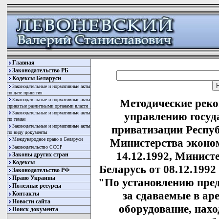
Главная
Законодательство РБ
Кодексы Беларуси
Законодательные и нормативные акты
по дате принятия
Законодательные и нормативные акты
Методические рек
принятые различными органами власти
Законодательные и нормативные акты
управлению госуд
по темам
Законодательные и нормативные акты
приватизации Респуб
по виду документы
Международное право в Беларуси
Министерства эконо
Законодательство СССР
14.12.1992, Минист
Законы других стран
Кодексы
Беларусь от 08.12.1992 
Законодательство РФ
Право Украины
"По установлению пре
Полезные ресурсы
за сдаваемые в а
Контакты
Новости сайта
оборудование, нах
Поиск документа