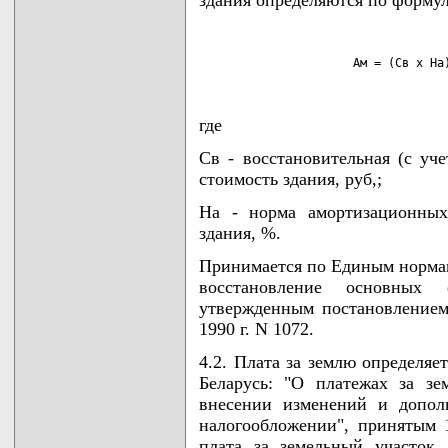
здания определяются по формул
                      Ам = (Св х На
где
Св - восстановительная (с уч
стоимость здания, руб,;
На - норма амортизационных
здания, %.
Принимается по Единым норма
восстановление основных
утвержденным постановление
1990 г. N 1072.
4.2. Плата за землю определяе
Беларусь: "О платежах за зе
внесении изменений и допол
налогообложении", принятым 1
плата за земельный участок