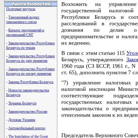
Возложить на управление
Полезные ресурсы
государственной налогов
Республики Беларусь и соот
-
Таможенный кодекс
таможенного союза
расследований в государст
дознания по делам о 
-
Каталог предприятий и
организаций СНГ
предпринимательстве и налога
их ведению.
-
Законодательство Республики
Беларусь по темам
В связи с этим статью 115
Угол
-
Законодательство Республики
Беларусь, утвержденного
Зако
Беларусь по дате принятия
1960 года (СЗ БССР, 1961 г., N 1,
-
Законодательство Республики
ст. 65), дополнить пунктом 7 
Беларусь по органу принятия
"7) управление налоговых р
-
Законы Республики Беларусь
налоговой инспекции Минист
-
Новости законодательства
соответствующие подразд
Беларуси
государственных налоговых
-
Тюрьмы Беларуси
законодательства о предприн
-
Законодательство России
отнесенным законом к их веден
-
Деловая Украина
-
Автомобильный портал
Председатель Верховного Сове
-
The legislation of the Great