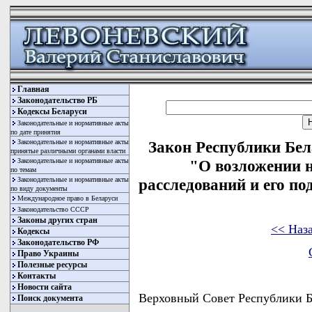
Главная
Законодательство РБ
Кодексы Беларуси
Законодательные и нормативные акты
по дате принятия
Законодательные и нормативные акты
Закон Республики Бела
принятые различными органами власти
Законодательные и нормативные акты
"О возложении 
по темам
Законодательные и нормативные акты
расследований и его п
по виду документы
Международное право в Беларуси
Законодательство СССР
Законы других стран
<< Наз
Кодексы
Законодательство РФ
Право Украины
Полезные ресурсы
Контакты
Новости сайта
Верховный Совет Республики
Поиск документа