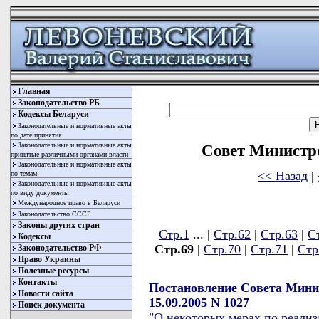
Главная
Законодательство РБ
Кодексы Беларуси
Законодательные и нормативные акты
по дате принятия
Законодательные и нормативные акты
Совет Министр
принятые различными органами власти
Законодательные и нормативные акты
<< Назад
|
по темам
Законодательные и нормативные акты
по виду документы
Международное право в Беларуси
Законодательство СССР
Законы других стран
Стр.1
... |
Стр.62
|
Стр.63
|
С
Кодексы
Стр.69
|
Стр.70
|
Стр.71
|
Стр
Законодательство РФ
Право Украины
Полезные ресурсы
Контакты
Постановление Совета Мини
Новости сайта
15.09.2005 N 1027
Поиск документа
"О некоторых мерах по реали