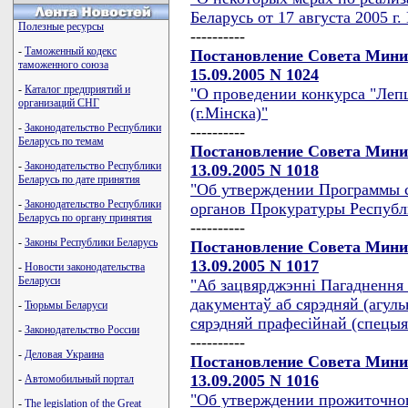
Беларусь от 17 августа 2005 г.
Полезные ресурсы
----------
-
Таможенный кодекс
Постановление Совета Мини
таможенного союза
15.09.2005 N 1024
-
Каталог предприятий и
"О проведении конкурса "Леп
организаций СНГ
(г.Мiнска)"
-
Законодательство Республики
----------
Беларусь по темам
Постановление Совета Мини
-
Законодательство Республики
13.09.2005 N 1018
Беларусь по дате принятия
"Об утверждении Программы с
-
Законодательство Республики
органов Прокуратуры Республи
Беларусь по органу принятия
----------
-
Законы Республики Беларусь
Постановление Совета Мини
13.09.2005 N 1017
-
Новости законодательства
Беларуси
"Аб зацвярджэннi Пагаднення 
дакументаў аб сярэдняй (агуль
-
Тюрьмы Беларуси
сярэдняй прафесiйнай (спецыя
-
Законодательство России
----------
-
Деловая Украина
Постановление Совета Мини
13.09.2005 N 1016
-
Автомобильный портал
"Об утверждении прожиточно
-
The legislation of the Great