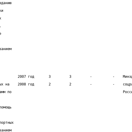
зданию                                                          
ки                                                              
х                                                               
,                                                               
е                                                               
                                                                
ванием
         2007 год       3         3         -          -    Минз
ых на    2008 год       2         2         -          -    соцр
амм по                                                      Росс
                                                                
помощь                                                          
                                                                
портных                                                         
ванием                                                          