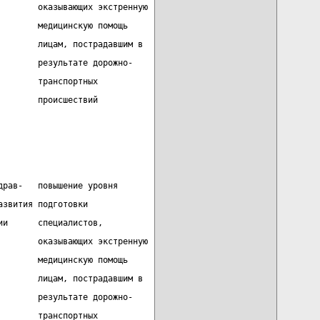
        оказывающих экстренную
        медицинскую помощь
        лицам, пострадавшим в
        результате дорожно-
        транспортных
        происшествий
драв-   повышение уровня
азвития подготовки
ии      специалистов,
        оказывающих экстренную
        медицинскую помощь
        лицам, пострадавшим в
        результате дорожно-
        транспортных