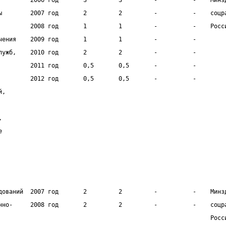
         2006 год       3         3         -          -    Минз
ы        2007 год       2         2         -          -    соцр
         2008 год       1         1         -          -    Росс
чения    2009 год       1         1         -          -        
лужб,    2010 год       2         2         -          -        
         2011 год       0,5       0,5       -          -        
         2012 год       0,5       0,5       -          -        
й,
,
е
дований  2007 год       2         2         -          -    Минз
нно-     2008 год       2         2         -          -    соцр
                                                            Росс