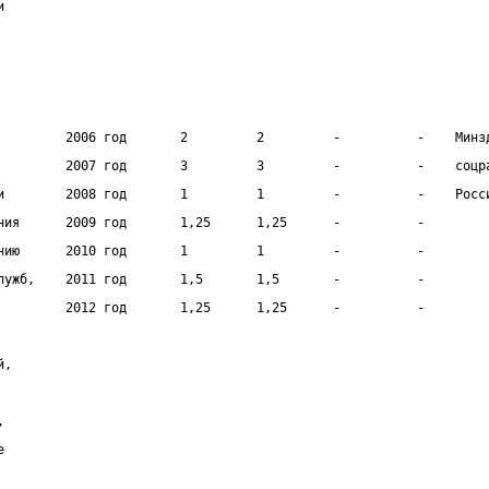
и                                                               
                                                                
                                                                
         2006 год       2         2         -          -    Минз
         2007 год       3         3         -          -    соцр
и        2008 год       1         1         -          -    Росс
ния      2009 год       1,25      1,25      -          -        
нию      2010 год       1         1         -          -        
лужб,    2011 год       1,5       1,5       -          -        
         2012 год       1,25      1,25      -          -        
                                                                
й,
,
е