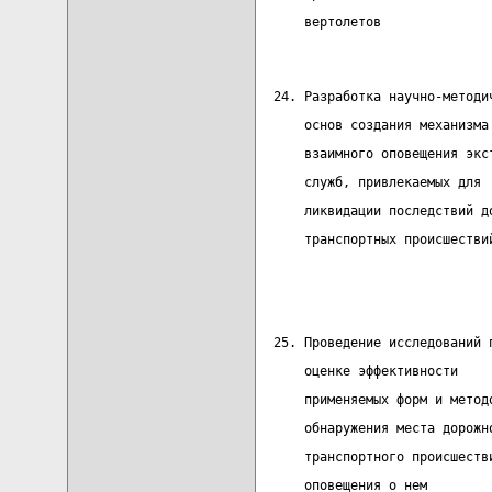
      вертолетов              
  24. Разработка научно-методи
      основ создания механизма
      взаимного оповещения экс
      служб, привлекаемых для 
      ликвидации последствий д
      транспортных происшестви
                              
  25. Проведение исследований 
      оценке эффективности    
      применяемых форм и метод
      обнаружения места дорожн
      транспортного происшеств
      оповещения о нем        