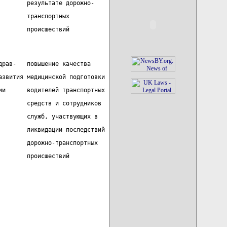
        результате дорожно-
        транспортных
        происшествий
драв-   повышение качества
азвития медицинской подготовки
ии      водителей транспортных
        средств и сотрудников
        служб, участвующих в
        ликвидации последствий
        дорожно-транспортных
        происшествий