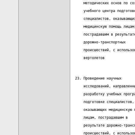
      методических основ по со
      учебного центра подготов
      специалистов, оказывающи
      медицинскую помощь лицам
      пострадавшим в результат
      дорожно-транспортных    
      происшествий, с использо
      вертолетов
  23. Проведение научных      
      исследований, направленн
      разработку учебных прогр
      подготовке специалистов,
      оказывающих медицинскую 
      лицам, пострадавшим в   
      результате дорожно-транс
      происшествий, с использо