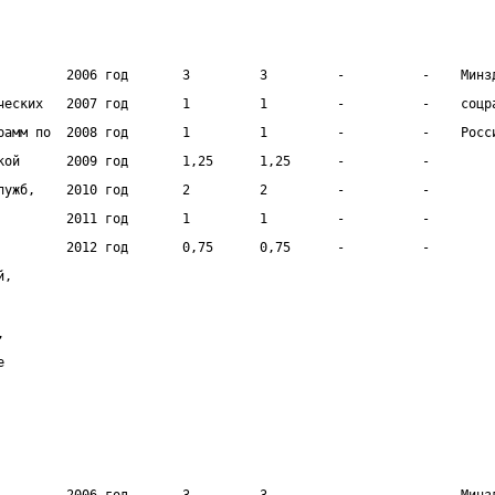
         2006 год       3         3         -          -    Минз
ческих   2007 год       1         1         -          -    соцр
рамм по  2008 год       1         1         -          -    Росс
кой      2009 год       1,25      1,25      -          -        
лужб,    2010 год       2         2         -          -        
         2011 год       1         1         -          -        
         2012 год       0,75      0,75      -          -        
й,                                                              
                                                                
,
е