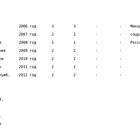
         2006 год       3         3         -          -    Минз
         2007 год       2         2         -          -    соцр
и        2008 год       1         1         -          -    Росс
ния      2009 год       2         2         -          -        
ки       2010 год       2         2         -          -        
х        2011 год       2         2         -          -        
лужб,    2012 год       2         2         -          -        
                                                                
й,
,
е