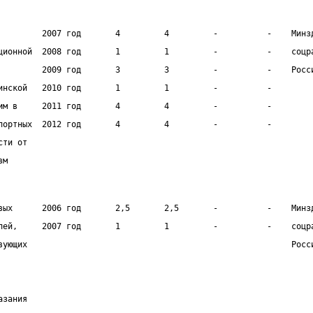
         2007 год       4         4         -          -    Минз
ционной  2008 год       1         1         -          -    соцр
         2009 год       3         3         -          -    Росс
инской   2010 год       1         1         -          -        
им в     2011 год       4         4         -          -        
портных  2012 год       4         4         -          -        
сти от                                                          
вм                                                              
вых      2006 год       2,5       2,5       -          -    Минз
лей,     2007 год       1         1         -          -    соцр
вующих                                                      Росс
                                                                
                                                                
азания                                                          