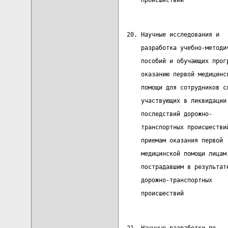
      происшествий
  20. Научные исследования и  
      разработка учебно-методи
      пособий и обучающих прог
      оказанию первой медицинс
      помощи для сотрудников с
      участвующих в ликвидации
      последствий дорожно-    
      транспортных происшестви
      приемам оказания первой 
      медицинской помощи лицам
      пострадавшим в результат
      дорожно-транспортных
      происшествий