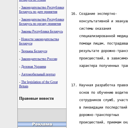
-
Законодательство Республики
Беларусь по дате принятия
  16. Создание экспертно-     
-
Законодательство Республики
      консультативной и эвакуа
Беларусь по органу принятия
      системы оказания        
-
Законы Республики Беларусь
      специализированной медиц
-
Новости законодательства
Беларуси
      помощи лицам, пострадавш
      результате дорожно-транс
-
Тюрьмы Беларуси
      происшествий, в зависимо
-
Законодательство России
      характера полученных тра
-
Деловая Украина
-
Автомобильный портал
-
The legislation of the Great
  17. Научная разработка право
Britain
      основ по обучению водите
Правовые новости
      сотрудников служб, участ
      в ликвидации последствий
      дорожно-транспортных    
      происшествий, приемам ок