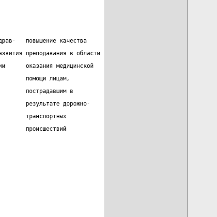
драв-   повышение качества
азвития преподавания в области
ии      оказания медицинской
        помощи лицам,
        пострадавшим в
        результате дорожно-
        транспортных
        происшествий