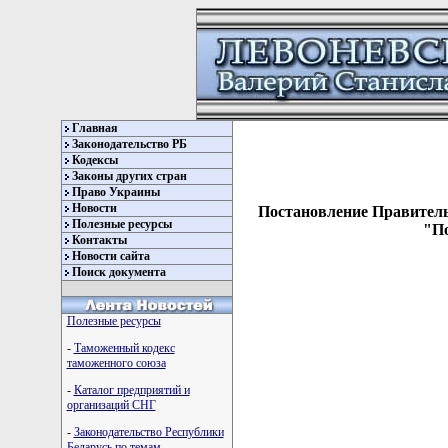
Главная
Законодательство РБ
Кодексы
Законы других стран
Право Украины
Новости
Постановление Правитель
Полезные ресурсы
"По
Контакты
Новости сайта
Поиск документа
Полезные ресурсы
-
Таможенный кодекс
таможенного союза
-
Каталог предприятий и
                              
организаций СНГ
                              
-
Законодательство Республики
Беларусь по темам