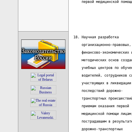
      первой медицинской помощ
                              
                              
  18. Научная разработка      
      организационно-правовых,
      финансово-экономических 
      методических основ созда
      учебных центров по обуче
      водителей, сотрудников с
      участвующих в ликвидации
      последствий дорожно-    
      транспортных происшестви
      приемам оказания первой
      медицинской помощи лицам
      пострадавшим в результат
      дорожно-транспортных