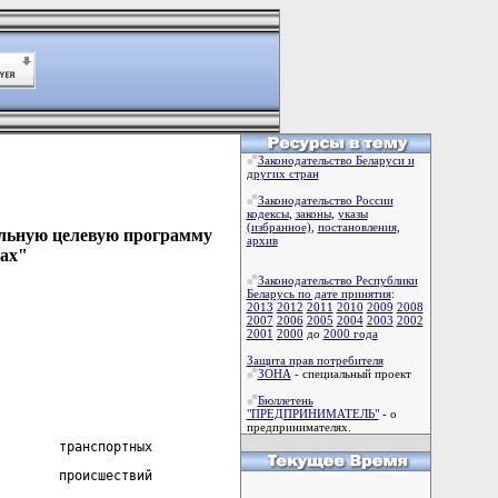
Законодательство Беларуси и
других стран
Законодательство России
кодексы
,
законы
,
указы
(избранное)
,
постановления
,
альную целевую программу
архив
дах"
Законодательство Республики
Беларусь по дате принятия
:
2013
2012
2011
2010
2009
2008
2007
2006
2005
2004
2003
2002
2001
2000
до
2000 года
Защита прав потребителя
ЗОНА
- специальный проект
Бюллетень
"ПРЕДПРИНИМАТЕЛЬ"
- о
предпринимателях.
        транспортных
        происшествий