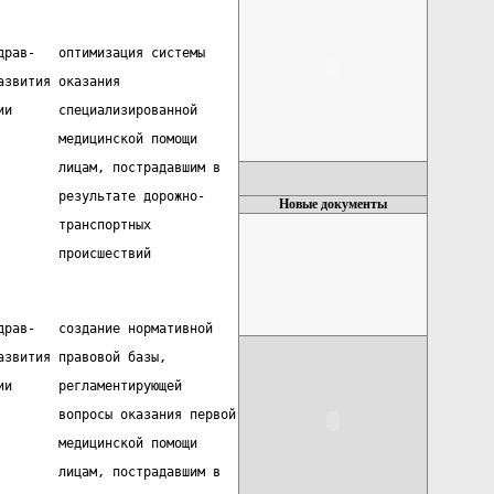
драв-   оптимизация системы
азвития оказания
ии      специализированной
        медицинской помощи
        лицам, пострадавшим в
        результате дорожно-
Новые документы
        транспортных
        происшествий
драв-   создание нормативной
азвития правовой базы,
ии      регламентирующей
        вопросы оказания первой
        медицинской помощи
        лицам, пострадавшим в