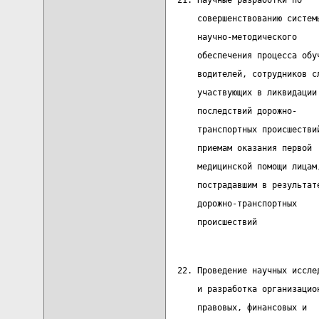
  21. Научные разработки по   
      совершенствованию систем
      научно-методического    
      обеспечения процесса обу
      водителей, сотрудников с
      участвующих в ликвидации
      последствий дорожно-    
      транспортных происшестви
      приемам оказания первой
      медицинской помощи лицам
      пострадавшим в результат
      дорожно-транспортных
      происшествий
  22. Проведение научных иссле
      и разработка организацио
      правовых, финансовых и  