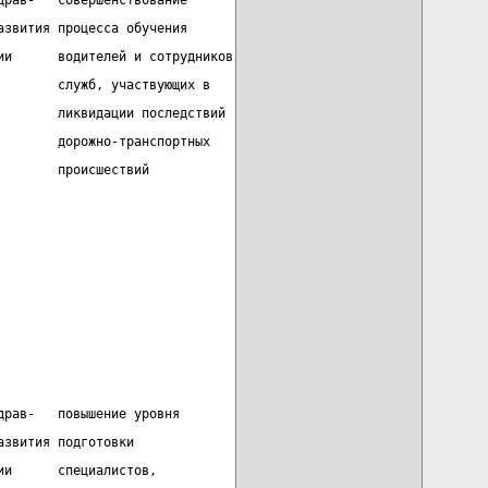
драв-   совершенствование
азвития процесса обучения
ии      водителей и сотрудников
        служб, участвующих в
        ликвидации последствий
        дорожно-транспортных
        происшествий
драв-   повышение уровня
азвития подготовки
ии      специалистов,