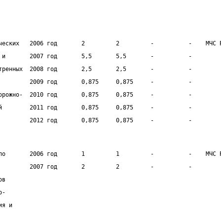
                                                                
ческих   2006 год       2         2         -          -    МЧС 
 и       2007 год       5,5       5,5       -          -        
тренных  2008 год       2,5       2,5       -          -        
         2009 год       0,875     0,875     -          -        
орожно-  2010 год       0,875     0,875     -          -        
й        2011 год       0,875     0,875     -          -        
         2012 год       0,875     0,875     -          -
по       2006 год       1         1         -          -    МЧС 
         2007 год       2         2         -          -        
ов                                                              
о-                                                              
ия и                                                            
                                                                