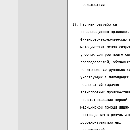
      происшествий
  19. Научная разработка      
      организационно-правовых,
      финансово-экономических 
      методических основ созда
      учебных центров подготов
      преподавателей, обучающи
      водителей, сотрудников с
      участвующих в ликвидации
      последствий дорожно-
      транспортных происшестви
      приемам оказания первой
      медицинской помощи лицам
      пострадавшим в результат
      дорожно-транспортных