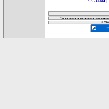
<< Назад
|
карта новых документов
При полном или частичном использовании 
© 2006