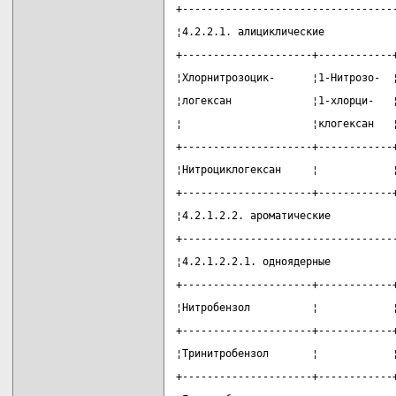
+----------------------------------
¦4.2.2.1. алициклические           
+---------------------+------------
¦Хлорнитрозоцик-      ¦1-Нитрозо-  
¦логексан             ¦1-хлорци-   
¦                     ¦клогексан   
+---------------------+------------
¦Нитроциклогексан     ¦            
+---------------------+------------
¦4.2.1.2.2. ароматические          
+----------------------------------
¦4.2.1.2.2.1. одноядерные          
+---------------------+------------
¦Нитробензол          ¦            
+---------------------+------------
¦Тринитробензол       ¦            
+---------------------+------------