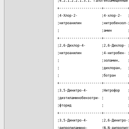
¦4.2.1.2.2.1.3.1. галогензамещенные
+---------------------+------------
¦4-Хлор-2-            ¦4-хлор-2-   
¦нитроанилин          ¦нитробензол-
¦                     ¦амин        
+---------------------+------------
¦2,6-Дихлор-4-        ¦2,6-Дихлор- 
¦нитроанилин          ¦4-нитробен- 
¦                     ¦золамин,    
¦                     ¦дихлоран,   
¦                     ¦ботран      
+---------------------+------------
¦3,5-Динитро-4-       ¦Нитрофор    
¦диэтиламинобензотри- ¦            
¦фторид               ¦            
+---------------------+------------
¦3,5-Динитро-4-       ¦2,6-Динитро-
¦дипропиламино-       ¦N,N-дипропил