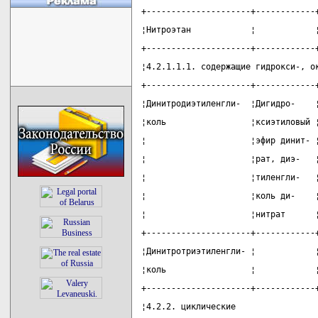
+---------------------+------------
¦Нитроэтан            ¦            
+---------------------+------------
¦4.2.1.1.1. содержащие гидрокси-, о
+---------------------+------------
¦Динитродиэтиленгли-  ¦Дигидро-    
¦коль                 ¦ксиэтиловый 
¦                     ¦эфир динит- 
¦                     ¦рат, диэ-   
¦                     ¦тиленгли-   
¦                     ¦коль ди-    
¦                     ¦нитрат      
+---------------------+------------
¦Динитротриэтиленгли- ¦            
¦коль                 ¦            
+---------------------+------------
¦4.2.2. циклические                