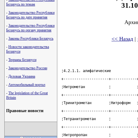
31.10
Беларусь по темам
-
Законодательство Республики
Беларусь по дате принятия
Архив
-
Законодательство Республики
Беларусь по органу принятия
<< Назад
|
-
Законы Республики Беларусь
-
Новости законодательства
Беларуси
-
Тюрьмы Беларуси
-
Законодательство России
¦4.2.1.1. алифатические            
-
Деловая Украина
+---------------------+------------
-
Автомобильный портал
¦Нитрометан           ¦            
-
The legislation of the Great
+---------------------+------------
Britain
¦Тринитрометан        ¦Нитроформ   
Правовые новости
+---------------------+------------
¦Тетранитрометан      ¦            
+---------------------+------------
¦Нитропропан          ¦            