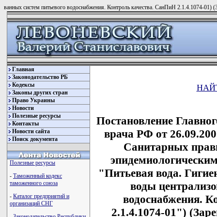
ванных систем питьевого водоснабжения. Контроль качества. СанПиН 2.1.4.1074-01) (
Главная
Законодательство РБ
Кодексы
НАЙ
Законы других стран
Право Украины
Новости
Полезные ресурсы
Постановление Главног
Контакты
врача РФ от 26.09.200
Новости сайта
Поиск документа
Санитарных прави
эпидемиологическим
Полезные ресурсы
"Питьевая вода. Гигие
-
Таможенный кодекс
воды централизо
таможенного союза
водоснабжения. К
-
Каталог предприятий и
организаций СНГ
2.1.4.1074-01") (За
-
Законодательство Республики