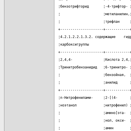
¦бензотрифторид       ¦-4-трифтор- 
¦                     ¦метиланилин,
¦                     ¦трефлан     
+---------------------+------------
¦4.2.1.2.2.1.3.2. содержащие    гид
¦карбоксигруппы                    
+---------------------+------------
¦2,4,4-               ¦Кислота 2,4,
¦Тринитробензанидид   ¦6-тринитро- 
¦                     ¦бензойная,  
¦                     ¦анилид      
+---------------------+------------
¦n-Нитрофенилами-     ¦2-[(4-      
¦ноэтанол             ¦нитрофенил) 
¦                     ¦амино]эта-  
¦                     ¦нол, окси-  
¦                     ¦амин        