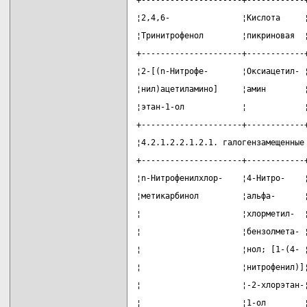
+---------------------+------------
¦2,4,6-               ¦Кислота     
¦Тринитрофенол        ¦пикриновая  
+---------------------+------------
¦2-[(n-Нитрофе-       ¦Оксиацетил- 
¦нил)ацетиламино]     ¦амин        
¦этан-1-ол            ¦            
+---------------------+------------
¦4.2.1.2.2.1.2.1. галогензамещенные
+---------------------+------------
¦n-Нитрофенилхлор-    ¦4-Нитро-    
¦метикарбинол         ¦альфа-      
¦                     ¦хлорметил-  
¦                     ¦бензолмета- 
¦                     ¦нол; [1-(4- 
¦                     ¦нитрофенил)]
¦                     ¦-2-хлорэтан-
¦                     ¦1-ол        