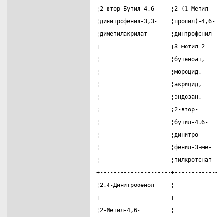
¦2-втор-Бутил-4,6-    ¦2-(1-Метил- 
¦динитрофенил-3,3-    ¦пропил)-4,6-
¦диметилакрилат       ¦динтрофенил 
¦                     ¦3-метил-2-  
¦                     ¦бутеноат,   
¦                     ¦мороцид,    
¦                     ¦акрицид,    
¦                     ¦эндозан,    
¦                     ¦2-втор-     
¦                     ¦бутил-4,6-  
¦                     ¦динитро-    
¦                     ¦фенил-3-ме- 
¦                     ¦тилкротонат 
+---------------------+------------
¦2,4-Динитрофенол     ¦            
+---------------------+------------
¦2-Метил-4,6-         ¦            