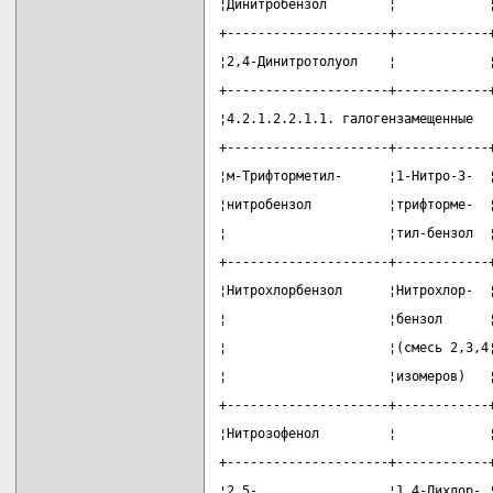
¦Динитробензол        ¦            
+---------------------+------------
¦2,4-Динитротолуол    ¦            
+---------------------+------------
¦4.2.1.2.2.1.1. галогензамещенные  
+---------------------+------------
¦м-Трифторметил-      ¦1-Нитро-3-  
¦нитробензол          ¦трифторме-  
¦                     ¦тил-бензол  
+---------------------+------------
¦Нитрохлорбензол      ¦Нитрохлор-  
¦                     ¦бензол      
¦                     ¦(смесь 2,3,4
¦                     ¦изомеров)   
+---------------------+------------
¦Нитрозофенол         ¦            
+---------------------+------------
¦2,5-                 ¦1,4-Дихлор- 