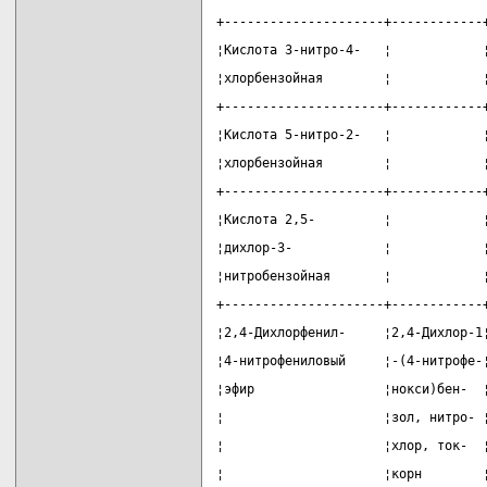
+---------------------+------------
¦Кислота 3-нитро-4-   ¦            
¦хлорбензойная        ¦            
+---------------------+------------
¦Кислота 5-нитро-2-   ¦            
¦хлорбензойная        ¦            
+---------------------+------------
¦Кислота 2,5-         ¦            
¦дихлор-3-            ¦            
¦нитробензойная       ¦            
+---------------------+------------
¦2,4-Дихлорфенил-     ¦2,4-Дихлор-1
¦4-нитрофениловый     ¦-(4-нитрофе-
¦эфир                 ¦нокси)бен-  
¦                     ¦зол, нитро- 
¦                     ¦хлор, ток-  
¦                     ¦корн        