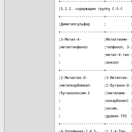
+---------------------+------------
¦5.1.2. содержащие группу C-S-C    
+---------------------+------------
¦Диметилсульфид       ¦            
+---------------------+------------
¦3-Метил-4-           ¦Метилтиоме- 
¦метилтиофенол        ¦тилфенол, 3-
¦                     ¦метил-4-тио-
¦                     ¦анизол      
+---------------------+------------
¦2-Метилтио-О-        ¦3-Метилтио- 
¦метилкарбомоил-      ¦2-бутанон-О-
¦бутаноноксим-3       ¦(метилами-  
¦                     ¦нокарбонил) 
¦                     ¦оксим,      
¦                     ¦дравин 755  
+---------------------+------------
¦4-Хлорфенил-2,4,5-   ¦1,2,4-Три-  