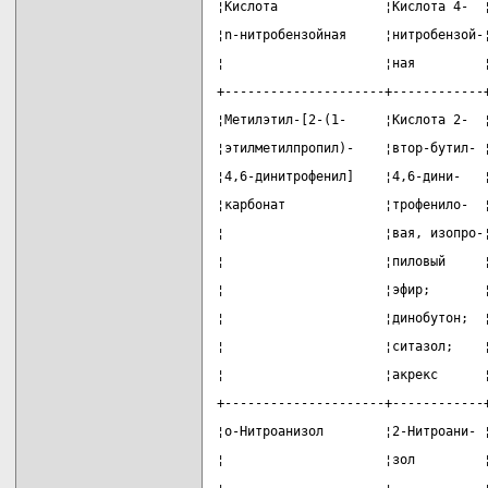
¦Кислота              ¦Кислота 4-  
¦n-нитробензойная     ¦нитробензой-
¦                     ¦ная         
+---------------------+------------
¦Метилэтил-[2-(1-     ¦Кислота 2-  
¦этилметилпропил)-    ¦втор-бутил- 
¦4,6-динитрофенил]    ¦4,6-дини-   
¦карбонат             ¦трофенило-  
¦                     ¦вая, изопро-
¦                     ¦пиловый     
¦                     ¦эфир;       
¦                     ¦динобутон;  
¦                     ¦ситазол;    
¦                     ¦акрекс      
+---------------------+------------
¦о-Нитроанизол        ¦2-Нитроани- 
¦                     ¦зол         