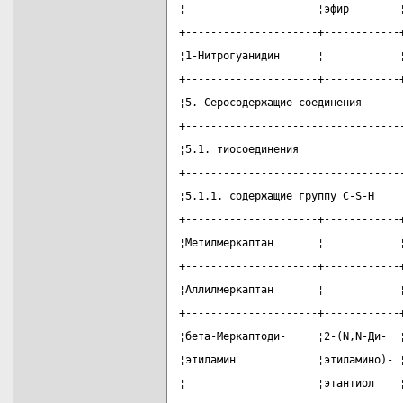
¦                     ¦эфир        
+---------------------+------------
¦1-Нитрогуанидин      ¦            
+---------------------+------------
¦5. Серосодержащие соединения      
+----------------------------------
¦5.1. тиосоединения                
+----------------------------------
¦5.1.1. содержащие группу C-S-H    
+---------------------+------------
¦Метилмеркаптан       ¦            
+---------------------+------------
¦Аллилмеркаптан       ¦            
+---------------------+------------
¦бета-Меркаптоди-     ¦2-(N,N-Ди-  
¦этиламин             ¦этиламино)- 
¦                     ¦этантиол    