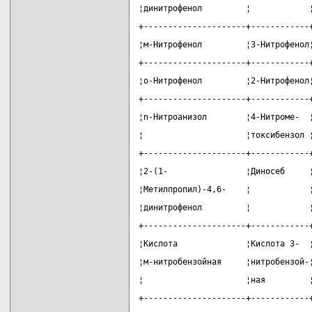
¦динитрофенол         ¦            
+---------------------+------------
¦м-Нитрофенол         ¦3-Нитрофенол
+---------------------+------------
¦о-Нитрофенол         ¦2-Нитрофенол
+---------------------+------------
¦n-Нитроанизол        ¦4-Нитроме-  
¦                     ¦токсибензол 
+---------------------+------------
¦2-(1-                ¦Диносеб     
¦Метилпропил)-4,6-    ¦            
¦динитрофенол         ¦            
+---------------------+------------
¦Кислота              ¦Кислота 3-  
¦м-нитробензойная     ¦нитробензой-
¦                     ¦ная         
+---------------------+------------