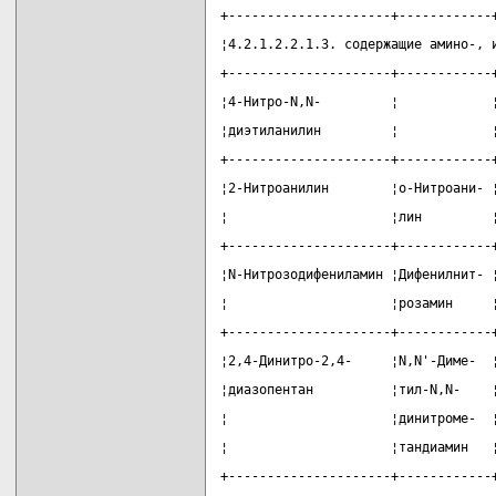
+---------------------+------------
¦4.2.1.2.2.1.3. содержащие амино-, 
+---------------------+------------
¦4-Нитро-N,N-         ¦            
¦диэтиланилин         ¦            
+---------------------+------------
¦2-Нитроанилин        ¦о-Нитроани- 
¦                     ¦лин         
+---------------------+------------
¦N-Нитрозодифениламин ¦Дифенилнит- 
¦                     ¦розамин     
+---------------------+------------
¦2,4-Динитро-2,4-     ¦N,N'-Диме-  
¦диазопентан          ¦тил-N,N-    
¦                     ¦динитроме-  
¦                     ¦тандиамин   
+---------------------+------------