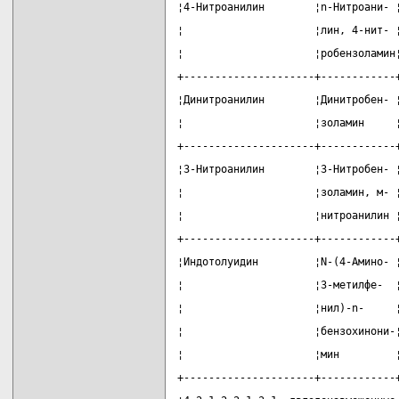
¦4-Нитроанилин        ¦n-Нитроани- 
¦                     ¦лин, 4-нит- 
¦                     ¦робензоламин
+---------------------+------------
¦Динитроанилин        ¦Динитробен- 
¦                     ¦золамин     
+---------------------+------------
¦3-Нитроанилин        ¦3-Нитробен- 
¦                     ¦золамин, м- 
¦                     ¦нитроанилин 
+---------------------+------------
¦Индотолуидин         ¦N-(4-Амино- 
¦                     ¦3-метилфе-  
¦                     ¦нил)-n-     
¦                     ¦бензохинони-
¦                     ¦мин         
+---------------------+------------