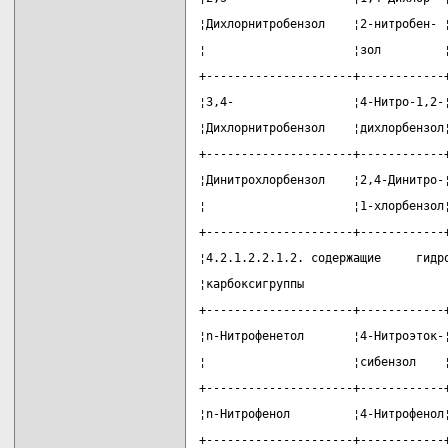
¦Дихлорнитробензол    ¦2-нитробен- 
¦                     ¦зол         
+---------------------+------------
¦3,4-                 ¦4-Нитро-1,2-
¦Дихлорнитробензол    ¦дихлорбензол
+---------------------+------------
¦Динитрохлорбензол    ¦2,4-Динитро-
¦                     ¦1-хлорбензол
+---------------------+------------
¦4.2.1.2.2.1.2. содержащие     гидр
¦карбоксигруппы                    
+---------------------+------------
¦n-Нитрофенетол       ¦4-Нитроэток-
¦                     ¦сибензол    
+---------------------+------------
¦n-Нитрофенол         ¦4-Нитрофенол
+---------------------+------------