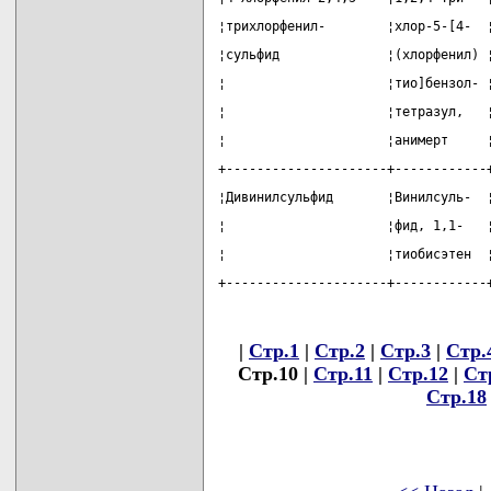
¦трихлорфенил-        ¦хлор-5-[4-  
¦сульфид              ¦(хлорфенил) 
¦                     ¦тио]бензол- 
¦                     ¦тетразул,   
¦                     ¦анимерт     
+---------------------+------------
¦Дивинилсульфид       ¦Винилсуль-  
¦                     ¦фид, 1,1-   
¦                     ¦тиобисэтен  
+---------------------+------------
|
Стр.1
|
Стр.2
|
Стр.3
|
Стр.
Стр.10 |
Стр.11
|
Стр.12
|
Ст
Стр.18