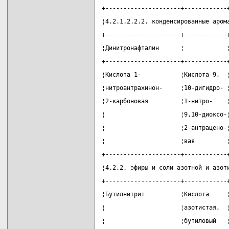
+---------------------+------------
¦4.2.1.2.2.2. конденсированные аром
+---------------------+------------
¦Динитронафталин      ¦            
+---------------------+------------
¦Кислота 1-           ¦Кислота 9,  
¦нитроантрахинон-     ¦10-дигидро- 
¦2-карбоновая         ¦1-нитро-    
¦                     ¦9,10-диоксо-
¦                     ¦2-антрацено-
¦                     ¦вая         
+---------------------+------------
¦4.2.2. эфиры и соли азотной и азот
+---------------------+------------
¦Бутилнитрит          ¦Кислота     
¦                     ¦азотистая,  
¦                     ¦бутиловый   