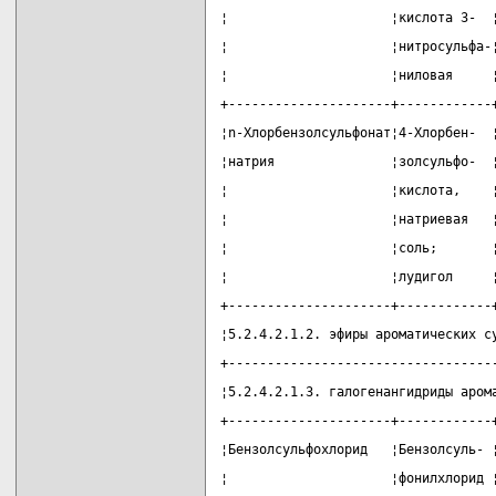
¦                     ¦кислота 3-  
¦                     ¦нитросульфа-
¦                     ¦ниловая     
+---------------------+------------
¦n-Хлорбензолсульфонат¦4-Хлорбен-  
¦натрия               ¦золсульфо-  
¦                     ¦кислота,    
¦                     ¦натриевая   
¦                     ¦соль;       
¦                     ¦лудигол     
+---------------------+------------
¦5.2.4.2.1.2. эфиры ароматических с
+----------------------------------
¦5.2.4.2.1.3. галогенангидриды аром
+---------------------+------------
¦Бензолсульфохлорид   ¦Бензолсуль- 
¦                     ¦фонилхлорид 