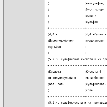
¦                     ¦нилсульфон, 
¦                     ¦бис(n-хлор- 
¦                     ¦фенил)      
¦                     ¦сульфон     
+---------------------+------------
¦4,4'-                ¦4,4'-Сульфо-
¦Диаминодифенил-      ¦нилдианилин 
¦сульфон              ¦            
+---------------------+------------
¦5.2.3. сульфиновые кислоты и их пр
+---------------------+------------
¦Кислота              ¦Кислота 4-  
¦n-толуолсульфино-    ¦метилбензол-
¦вая, соль            ¦сульфиновая,
¦                     ¦соль        
+---------------------+------------
¦5.2.4. сульфокислоты и их производ