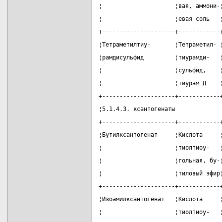
¦                     ¦вая, аммони-
¦                     ¦евая соль   
+---------------------+------------
¦Тетраметилтиу-       ¦Тетраметил- 
¦рамдисульфид         ¦тиурамди-   
¦                     ¦сульфид,    
¦                     ¦тиурам Д    
+---------------------+------------
¦5.1.4.3. ксантогенаты             
+---------------------+------------
¦Бутилксантогенат     ¦Кислота     
¦                     ¦тиолтиоу-   
¦                     ¦гольная, бу-
¦                     ¦тиловый эфир
+---------------------+------------
¦Изоамилксантогенат   ¦Кислота     
¦                     ¦тиолтиоу-   