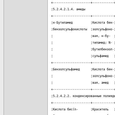
+---------------------+------------
¦5.2.4.2.1.4. амиды                
+---------------------+------------
¦н-Бутиламид          ¦Кислота бен-
¦бензолсульфокислоты  ¦золсульфоно-
¦                     ¦вая, н-бу-  
¦                     ¦тиламид; N- 
¦                     ¦бутилбензол-
¦                     ¦сульфамид   
+---------------------+------------
¦Бензолсульфамид      ¦Кислота бен-
¦                     ¦золсульфоно-
¦                     ¦вая, амид   
+---------------------+------------
¦5.2.4.2.2. конденсированные полияд
+---------------------+------------
¦Кислота бис(n-       ¦Краситель   