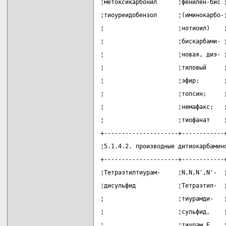
¦метоксикарбонил      ¦фенилен-бис 
¦тиоуреидобензол      ¦(иминокарбо-
¦                     ¦нотиоил)    
¦                     ¦бискарбами- 
¦                     ¦новая, диэ- 
¦                     ¦тиловый     
¦                     ¦эфир;       
¦                     ¦топсин;     
¦                     ¦немафакс;   
¦                     ¦тиофанат    
+---------------------+------------
¦5.1.4.2. производные дитиокарбамин
+---------------------+------------
¦Тетраэтилтиурам-     ¦N,N,N',N'-  
¦дисульфид            ¦Тетраэтил-  
¦                     ¦тиурамди-   
¦                     ¦сульфид,    
¦                     ¦тиурам Е    