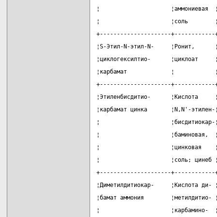
¦                     ¦аммониевая  
¦                     ¦соль        
+---------------------+------------
¦S-Этил-N-этил-N-     ¦Ронит,      
¦циклогексилтио-      ¦циклоат     
¦карбамат             ¦            
+---------------------+------------
¦Этиленбисдитио-      ¦Кислота     
¦карбамат цинка       ¦N,N'-этилен-
¦                     ¦бисдитиокар-
¦                     ¦баминовая,  
¦                     ¦цинковая    
¦                     ¦соль; цинеб 
+---------------------+------------
¦Диметилдитиокар-     ¦Кислота ди- 
¦бамат аммония        ¦метилдитио- 
¦                     ¦карбамино-  