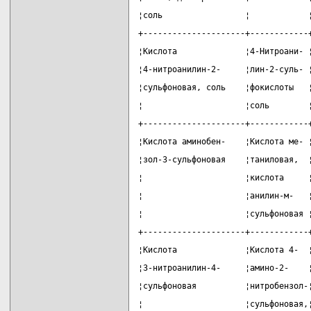
¦соль                 ¦            
+---------------------+------------
¦Кислота              ¦4-Нитроани- 
¦4-нитроанилин-2-     ¦лин-2-суль- 
¦сульфоновая, соль    ¦фокислоты   
¦                     ¦соль        
+---------------------+------------
¦Кислота аминобен-    ¦Кислота ме- 
¦зол-3-сульфоновая    ¦таниловая,  
¦                     ¦кислота     
¦                     ¦анилин-м-   
¦                     ¦сульфоновая 
+---------------------+------------
¦Кислота              ¦Кислота 4-  
¦3-нитроанилин-4-     ¦амино-2-    
¦сульфоновая          ¦нитробензол-
¦                     ¦сульфоновая,