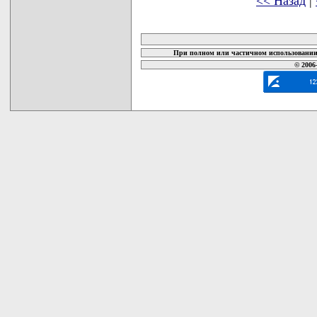
<< Назад
|
карта новых документов
При полном или частичном использовании 
© 2006