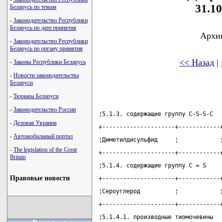
31.10
Беларусь по темам
-
Законодательство Республики
Беларусь по дате принятия
Архив
-
Законодательство Республики
Беларусь по органу принятия
<< Назад
|
-
Законы Республики Беларусь
-
Новости законодательства
Беларуси
-
Тюрьмы Беларуси
-
Законодательство России
¦5.1.3. содержащие группу C-S-S-C  
-
Деловая Украина
+---------------------+------------
-
Автомобильный портал
¦Диметилдисульфид     ¦            
-
The legislation of the Great
+---------------------+------------
Britain
¦5.1.4. содержащие группу C = S    
Правовые новости
+---------------------+------------
¦Сероуглерод          ¦            
+---------------------+------------
¦5.1.4.1. производные тиомочевины  