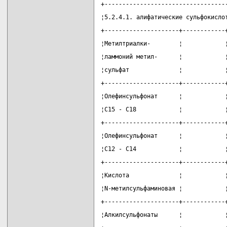
+----------------------------------
¦5.2.4.1. алифатические сульфокисло
+---------------------+------------
¦Метилтриалки-        ¦            
¦ламмоний метил-      ¦            
¦сульфат              ¦            
+---------------------+------------
¦Олефинсульфонат      ¦            
¦С15 - С18            ¦            
+---------------------+------------
¦Олефинсульфонат      ¦            
¦С12 - С14            ¦            
+---------------------+------------
¦Кислота              ¦            
¦N-метилсульфаминовая ¦            
+---------------------+------------
¦Алкилсульфонаты      ¦            