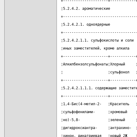
+---------------------+------------
¦5.2.4.2. ароматические            
+----------------------------------
¦5.2.4.2.1. одноядерные            
+----------------------------------
¦5.2.4.2.1.1. сульфокислоты и соли 
¦иных заместителей, кроме алкила   
+---------------------+------------
¦Алкилбензолсульфонаты¦Хлорный     
¦                     ¦сульфонол   
+---------------------+------------
¦5.2.4.2.1.1.1. содержащие заместит
+---------------------+------------
¦1,4-Бис(4-метил-2-   ¦Краситель   
¦сульфофенилами-      ¦хромовый    
¦но)-5,8-             ¦зеленый     
¦дигидроксиантра-     ¦антрахино-  
¦хинон, динатриевая   ¦новый 2Ж    