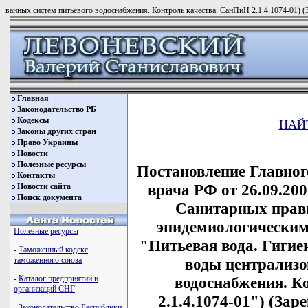
ванных систем питьевого водоснабжения. Контроль качества. СанПиН 2.1.4.1074-01) (
Главная
Законодательство РБ
Кодексы
НАЙ
Законы других стран
Право Украины
Новости
Полезные ресурсы
Постановление Главног
Контакты
врача РФ от 26.09.200
Новости сайта
Поиск документа
Санитарных прави
эпидемиологическим
Полезные ресурсы
"Питьевая вода. Гигие
-
Таможенный кодекс
воды централизо
таможенного союза
водоснабжения. К
-
Каталог предприятий и
организаций СНГ
2.1.4.1074-01") (За
-
Законодательство Республики