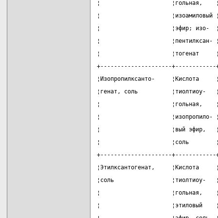
¦                     ¦гольная,    
¦                     ¦изоамиловый 
¦                     ¦эфир; изо-  
¦                     ¦пентилксан- 
¦                     ¦тогенат     
+---------------------+------------
¦Изопропилксанто-     ¦Кислота     
¦генат, соль          ¦тиолтиоу-   
¦                     ¦гольная,    
¦                     ¦изопропило- 
¦                     ¦вый эфир,   
¦                     ¦соль        
+---------------------+------------
¦Этилксантогенат,     ¦Кислота     
¦соль                 ¦тиолтиоу-   
¦                     ¦гольная,    
¦                     ¦этиловый    