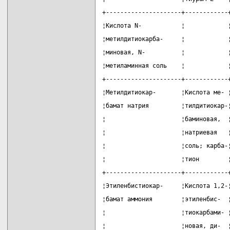
+---------------------+------------
¦Кислота N-           ¦            
¦метилдитиокарба-     ¦            
¦миновая, N-          ¦            
¦метиламинная соль    ¦            
+---------------------+------------
¦Метилдитиокар-       ¦Кислота ме- 
¦бамат натрия         ¦тилдитиокар-
¦                     ¦баминовая,  
¦                     ¦натриевая   
¦                     ¦соль; карба-
¦                     ¦тион        
+---------------------+------------
¦Этиленбистиокар-     ¦Кислота 1,2-
¦бамат аммония        ¦этиленбис-  
¦                     ¦тиокарбами- 
¦                     ¦новая, ди-  