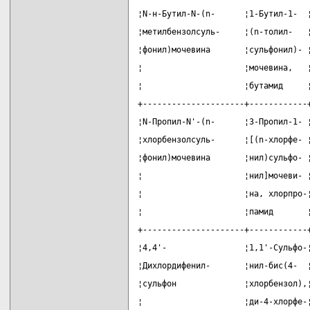
¦N-н-Бутил-N-(n-      ¦1-Бутил-1-  
¦метилбензолсуль-     ¦(n-толил-   
¦фонил)мочевина       ¦сульфонил)- 
¦                     ¦мочевина,   
¦                     ¦бутамид     
+---------------------+------------
¦N-Пропил-N'-(n-      ¦3-Пропил-1- 
¦хлорбензолсуль-      ¦[(n-хлорфе- 
¦фонил)мочевина       ¦нил)сульфо- 
¦                     ¦нил]мочеви- 
¦                     ¦на, хлорпро-
¦                     ¦памид       
+---------------------+------------
¦4,4'-                ¦1,1'-Сульфо-
¦Дихлордифенил-       ¦нил-бис(4-  
¦сульфон              ¦хлорбензол),
¦                     ¦ди-4-хлорфе-