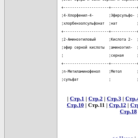
+---------------------+------------
¦4-Хлорфенил-4-       ¦Эфирсульфо- 
¦хлорбензолсульфонат  ¦нат         
+---------------------+------------
¦2-Аминоэтиловый      ¦Кислота 2-  
¦эфир серной кислоты  ¦аминоэтил-  
¦                     ¦серная      
+---------------------+------------
¦n-Метиламинофенол    ¦Метол       
¦сульфат              ¦            
|
Стр.1
|
Стр.2
|
Стр.3
|
Стр.
Стр.10
| Стр.11 |
Стр.12
|
Ст
Стр.18