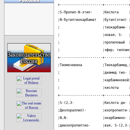
+---------------------+------------
¦S-Пропил-N-этил-     ¦Кислота     
¦N-бутилтиокарбамат   ¦бутил(этил) 
¦                     ¦тиокарбами- 
¦                     ¦новая, S-   
¦                     ¦пропиловый  
¦                     ¦эфир; тиллам
+---------------------+------------
¦Тиомочевина          ¦Тиокарбамид,
¦                     ¦диамид тио- 
¦                     ¦карбаминовой
¦                     ¦кислоты     
+---------------------+------------
¦S-(2,3-              ¦Кислота ди- 
¦Дихлораллил)-        ¦изопропилти-
¦N,N-                 ¦окарбамино- 
¦диизопропилтио-      ¦вая, S-(2,3-