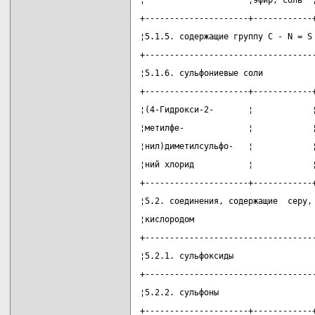
¦                     ¦эфир, соль  
+---------------------+------------
¦5.1.5. содержащие группу C - N = S
+----------------------------------
¦5.1.6. сульфониевые соли          
+---------------------+------------
¦(4-Гидрокси-2-       ¦            
¦метилфе-             ¦            
¦нил)диметилсульфо-   ¦            
¦ний хлорид           ¦            
+---------------------+------------
¦5.2. соединения, содержащие  серу,
¦кислородом                        
+----------------------------------
¦5.2.1. сульфоксиды                
+----------------------------------
¦5.2.2. сульфоны                   
+---------------------+------------