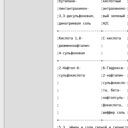
¦бутилани-            ¦кислотный   
¦лин)антрахинон-      ¦антрахиноно-
¦3,3-дисульфоновая,   ¦вый зеленый 
¦динатриевая соль     ¦Н2С         
+---------------------+------------
¦Кислота 1,8-         ¦С-кислота   
¦диаминонафталин-     ¦            
¦4-сульфоновая        ¦            
+---------------------+------------
¦2-Нафтол-6-          ¦6-Гидрокси- 
¦сульфокислота        ¦2-нафталин- 
¦                     ¦сульфокисло-
¦                     ¦та, бета-   
¦                     ¦нафтолсуль- 
¦                     ¦фокислота,  
¦                     ¦шеффер соль 
+---------------------+------------
¦5.3. эфиры и соли серной и сернист