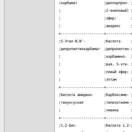
¦карбамат             ¦дихлорпроп- 
¦                     ¦2-ениловый) 
¦                     ¦эфир;       
¦                     ¦авадекс     
+---------------------+------------
¦S-Этил-N,N'-         ¦Кислота     
¦дипропилтиокарбамат  ¦дипропилтио-
¦                     ¦карбамино-  
¦                     ¦вая, S-эти- 
¦                     ¦ловый эфир; 
¦                     ¦эптам       
+---------------------+------------
¦Кислота амидино-     ¦Карбоксиме- 
¦тиоуксусная          ¦тилизотиомо-
¦                     ¦чевина      
+---------------------+------------
¦1,2-Бис-             ¦Кислота 1,2-