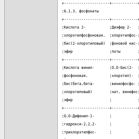
+---------------------+------------
¦6.1.3. фосфонаты                  
+---------------------+------------
¦Кислота 2-           ¦Диэфир 2-   
¦хлорэтилфосфоновая,  ¦хлорэтилфос-
¦бис(2-хлорэтиловый)  ¦фоновой кис-
¦эфир                 ¦лоты        
+---------------------+------------
¦Кислота винил-       ¦О,О-Бис(2-  
¦фосфоновая,          ¦хлорэтил)-  
¦бис(бета,бета-       ¦винилфосфо- 
¦хлорэтиловый)        ¦нат, винифос
¦эфир                 ¦            
+---------------------+------------
¦О,О-Дифенил-1-       ¦            
¦гидрокси-2,2,2-      ¦            
¦трихлорэтилфос-      ¦            