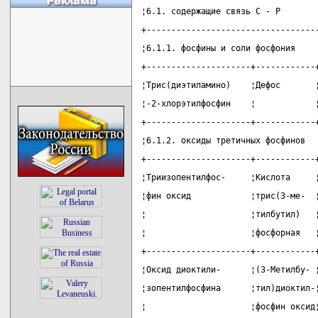
¦6.1. содержащие связь С - Р       
+----------------------------------
¦6.1.1. фосфины и соли фосфония    
+---------------------+------------
¦Трис(диэтиламино)    ¦Дефос       
¦-2-хлорэтилфосфин    ¦            
+---------------------+------------
¦6.1.2. оксиды третичных фосфинов  
+---------------------+------------
¦Триизопентилфос-     ¦Кислота     
¦фин оксид            ¦трис(3-ме-  
¦                     ¦тилбутил)   
¦                     ¦фосфорная   
+---------------------+------------
¦Оксид диоктили-      ¦(3-Метилбу- 
¦зопентилфосфина      ¦тил)диоктил-
¦                     ¦фосфин оксид