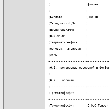
¦                     ¦флорел      
+---------------------+------------
¦Кислота              ¦ДПФ-1Н      
¦2-гидрокси-1,3-      ¦            
¦пропилендиамин-      ¦            
¦N,N,N',N'-           ¦            
¦тетраметиленфос-     ¦            
¦фоновая, натриевая   ¦            
¦соль                 ¦            
+---------------------+------------
¦6.2. производные фосфорной и фосфо
+----------------------------------
¦6.2.1. фосфиты                    
+---------------------+------------
¦Триметилфосфит       ¦            
+---------------------+------------
¦Трифенилфосфит       ¦О,О,О-Трифе-