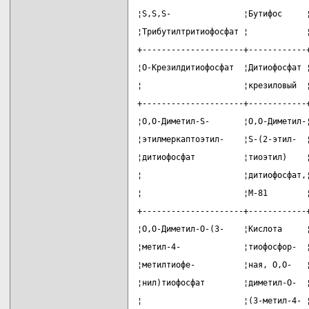
¦S,S,S-               ¦Бутифос     
¦Трибутилтритиофосфат ¦            
+---------------------+------------
¦О-Крезилдитиофосфат  ¦Дитиофосфат 
¦                     ¦крезиловый  
+---------------------+------------
¦О,О-Диметил-S-       ¦О,О-Диметил-
¦этилмеркаптоэтил-    ¦S-(2-этил-  
¦дитиофосфат          ¦тиоэтил)    
¦                     ¦дитиофосфат,
¦                     ¦М-81        
+---------------------+------------
¦О,О-Диметил-О-(3-    ¦Кислота     
¦метил-4-             ¦тиофосфор-  
¦метилтиофе-          ¦ная, О,О-   
¦нил)тиофосфат        ¦диметил-О-  
¦                     ¦(3-метил-4- 