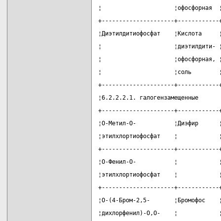
¦                     ¦офосфорная  
+---------------------+------------
¦Диэтилдитиофосфат    ¦Кислота     
¦                     ¦диэтилдити- 
¦                     ¦офосфорная, 
¦                     ¦соль        
+---------------------+------------
¦6.2.2.2.1. галогензамещенные      
+---------------------+------------
¦О-Метил-О-           ¦Диэфир      
¦этилхлортиофосфат    ¦            
+---------------------+------------
¦О-Фенил-О-           ¦            
¦этилхлортиофосфат    ¦            
+---------------------+------------
¦О-(4-Бром-2,5-       ¦Бромофос    
¦дихлорфенил)-О,О-    ¦            