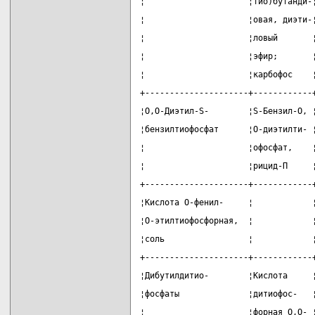
¦                     ¦тио)бутанди-
¦                     ¦овая, диэти-
¦                     ¦ловый       
¦                     ¦эфир;       
¦                     ¦карбофос    
+---------------------+------------
¦О,О-Диэтил-S-        ¦S-Бензил-О, 
¦бензилтиофосфат      ¦О-диэтилти- 
¦                     ¦офосфат,    
¦                     ¦рицид-П     
+---------------------+------------
¦Кислота О-фенил-     ¦            
¦О-этилтиофосфорная,  ¦            
¦соль                 ¦            
+---------------------+------------
¦Дибутилдитио-        ¦Кислота     
¦фосфаты              ¦дитиофос-   
¦                     ¦форная О,О- 