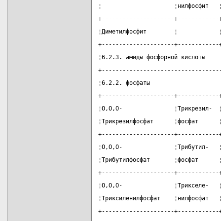
¦                     ¦нилфосфит   
+---------------------+------------
¦Диметилфосфит        ¦            
+---------------------+------------
¦6.2.3. амиды фосфорной кислоты    
+----------------------------------
¦6.2.2. фосфаты                    
+---------------------+------------
¦О,О,О-               ¦Трикрезил-  
¦Трикрезилфосфат      ¦фосфат      
+---------------------+------------
¦О,О,О-               ¦Трибутил-   
¦Трибутилфосфат       ¦фосфат      
+---------------------+------------
¦О,О,О-               ¦Трикселе-   
¦Триксиленилфосфат    ¦нилфосфат   
+---------------------+------------