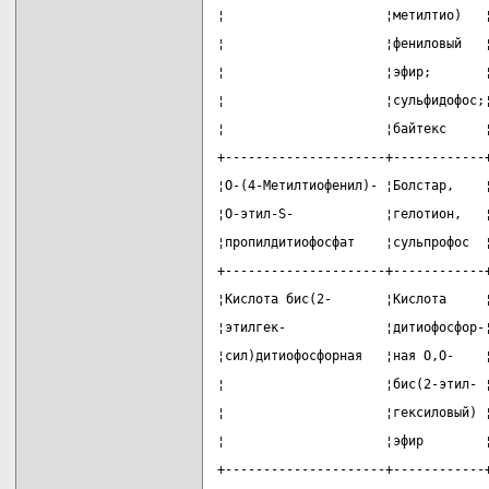
¦                     ¦метилтио)   
¦                     ¦фениловый   
¦                     ¦эфир;       
¦                     ¦сульфидофос;
¦                     ¦байтекс     
+---------------------+------------
¦О-(4-Метилтиофенил)- ¦Болстар,    
¦О-этил-S-            ¦гелотион,   
¦пропилдитиофосфат    ¦сульпрофос  
+---------------------+------------
¦Кислота бис(2-       ¦Кислота     
¦этилгек-             ¦дитиофосфор-
¦сил)дитиофосфорная   ¦ная О,О-    
¦                     ¦бис(2-этил- 
¦                     ¦гексиловый) 
¦                     ¦эфир        
+---------------------+------------