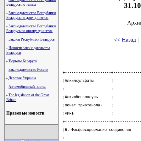
31.10
Беларусь по темам
-
Законодательство Республики
Беларусь по дате принятия
Архив
-
Законодательство Республики
Беларусь по органу принятия
<< Назад
|
-
Законы Республики Беларусь
-
Новости законодательства
Беларуси
-
Тюрьмы Беларуси
-
Законодательство России
+---------------------+------------
-
Деловая Украина
¦Алкилсульфаты        ¦            
-
Автомобильный портал
+---------------------+------------
-
The legislation of the Great
¦Алкилбензолсуль-     ¦            
Britain
¦фонат триэтанола-    ¦            
Правовые новости
¦мина                 ¦            
+---------------------+------------
¦6. Фосфорсодержащие соединения    
+----------------------------------