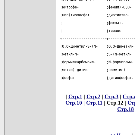
¦нитрофе-             ¦фенил)-О,О- 
¦нил)тиофосфат        ¦диэтилтио-  
¦                     ¦фосфат,     
¦                     ¦тиофос      
+---------------------+------------
¦О,О-Диметил-S-(N-    ¦О,О-Диметил-
¦метил-N-             ¦S-(N-метил- 
¦формилкарбамоил-     ¦N-формилами-
¦метил)-дитио-        ¦нометил)-   
¦фосфат               ¦дитиофосфат,
|
Стр.1
|
Стр.2
|
Стр.3
|
Стр.
Стр.10
|
Стр.11
| Стр.12 |
Ст
Стр.18