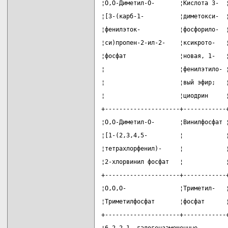
¦О,О-Диметил-О-       ¦Кислота 3-  
¦[3-(карб-1-          ¦диметокси-  
¦фенилэток-           ¦фосфорило-  
¦си)пропен-2-ил-2-    ¦ксикрото-   
¦фосфат               ¦новая, 1-   
¦                     ¦фенилэтило- 
¦                     ¦вый эфир;   
¦                     ¦циодрин     
+---------------------+------------
¦О,О-Диметил-О-       ¦Винилфосфат 
¦[1-(2,3,4,5-         ¦            
¦тетрахлорфенил)-     ¦            
¦2-хлорвинил фосфат   ¦            
+---------------------+------------
¦О,О,О-               ¦Триметил-   
¦Триметилфосфат       ¦фосфат      
+---------------------+------------