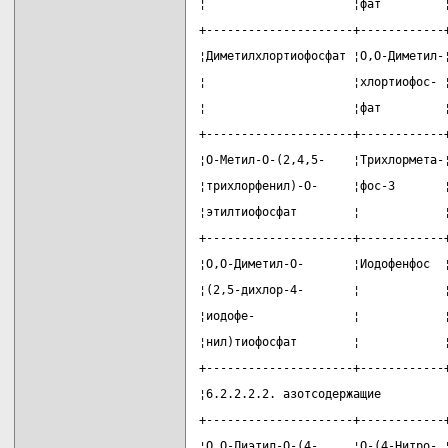
¦                     ¦фат         
+---------------------+------------
¦Диметилхлортиофосфат ¦О,О-Диметил-
¦                     ¦хлортиофос- 
¦                     ¦фат         
+---------------------+------------
¦О-Метил-О-(2,4,5-    ¦Трихлормета-
¦трихлорфенил)-О-     ¦фос-3       
¦этилтиофосфат        ¦            
+---------------------+------------
¦О,О-Диметил-О-       ¦Иодофенфос  
¦(2,5-дихлор-4-       ¦            
¦иодофе-              ¦            
¦нил)тиофосфат        ¦            
+---------------------+------------
¦6.2.2.2.2. азотсодержащие         
+---------------------+------------
¦О,О-Диэтил-О-(4-     ¦О-(4-Нитро- 