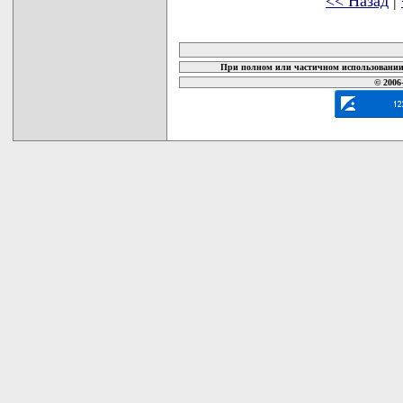
<< Назад
|
карта новых документов
При полном или частичном использовании 
© 2006