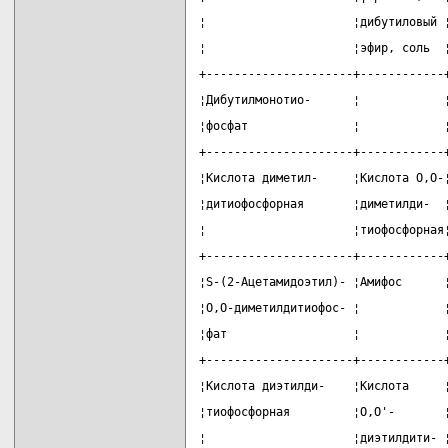
¦                     ¦дибутиловый 
¦                     ¦эфир, соль  
+---------------------+------------
¦Дибутилмонотио-      ¦            
¦фосфат               ¦            
+---------------------+------------
¦Кислота диметил-     ¦Кислота О,О-
¦дитиофосфорная       ¦диметилди-  
¦                     ¦тиофосфорная
+---------------------+------------
¦S-(2-Ацетамидоэтил)- ¦Амифос      
¦О,О-диметилдитиофос- ¦            
¦фат                  ¦            
+---------------------+------------
¦Кислота диэтилди-    ¦Кислота     
¦тиофосфорная         ¦О,О'-       
¦                     ¦диэтилдити- 