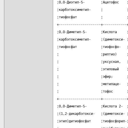
¦О,О-Диэтил-S-        ¦Ацетофос    
¦карбэтоксиметил-     ¦            
¦тиофосфат            ¦            
+---------------------+------------
¦О,О-Диметил-S-       ¦Кислота     
¦карбэтоксиметил-     ¦(диметокси- 
¦тиофосфат            ¦тиофосфо-   
¦                     ¦рилтио)     
¦                     ¦уксусная,   
¦                     ¦этиловый    
¦                     ¦эфир;       
¦                     ¦метилаце-   
¦                     ¦тофос       
+---------------------+------------
¦О,О-Диметил-S-       ¦Кислота 2-  
¦(1,2-дикарбэтокси-   ¦(диметокси- 
¦этил)дитиофосфат     ¦тиофосфорил-