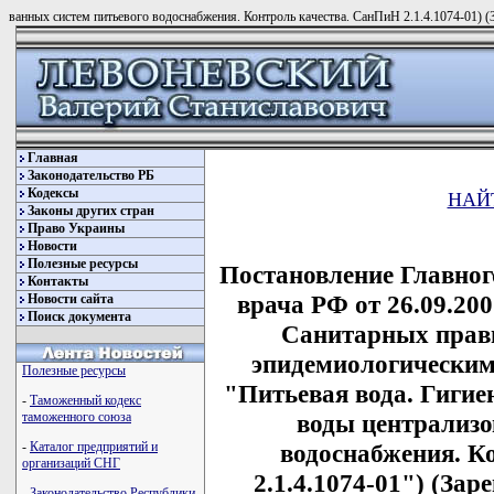
ванных систем питьевого водоснабжения. Контроль качества. СанПиН 2.1.4.1074-01) (
Главная
Законодательство РБ
Кодексы
НАЙ
Законы других стран
Право Украины
Новости
Полезные ресурсы
Постановление Главног
Контакты
врача РФ от 26.09.200
Новости сайта
Поиск документа
Санитарных прави
эпидемиологическим
Полезные ресурсы
"Питьевая вода. Гигие
-
Таможенный кодекс
воды централизо
таможенного союза
водоснабжения. К
-
Каталог предприятий и
организаций СНГ
2.1.4.1074-01") (За
-
Законодательство Республики