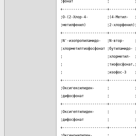
¦фонат                ¦            
+---------------------+------------
¦О-(2-Хлор-4-         ¦(4-Метил-   
¦метилфенил)          ¦2-хлорфенил)
+---------------------+------------
¦N'-изопропиламидо-   ¦N-втор-     
¦хлорметилтиофосфонат ¦бутиламидо- 
¦                     ¦хлорметил-  
¦                     ¦тиофосфонат,
¦                     ¦изофос-3    
+---------------------+------------
¦Оксигексилиден-      ¦            
¦дифосфонат           ¦            
+---------------------+------------
¦Оксигептилиден-      ¦            
¦дифосфонат           ¦            
+---------------------+------------
¦Оксинонилиден-       ¦            