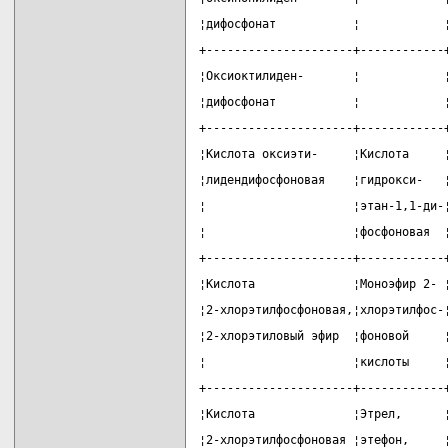
¦дифосфонат           ¦            
+---------------------+------------
¦Оксиоктилиден-       ¦            
¦дифосфонат           ¦            
+---------------------+------------
¦Кислота оксиэти-     ¦Кислота     
¦лидендифосфоновая    ¦гидрокси-   
¦                     ¦этан-1,1-ди-
¦                     ¦фосфоновая  
+---------------------+------------
¦Кислота              ¦Моноэфир 2- 
¦2-хлорэтилфосфоновая,¦хлорэтилфос-
¦2-хлорэтиловый эфир  ¦фоновой     
¦                     ¦кислоты     
+---------------------+------------
¦Кислота              ¦Этрел,      
¦2-хлорэтилфосфоновая ¦этефон,     