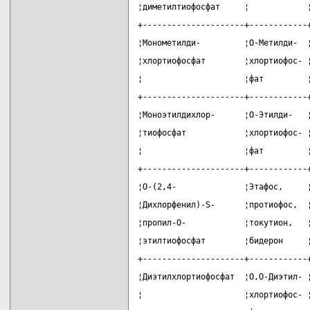
¦диметилтиофосфат     ¦            
+---------------------+------------
¦Монометилди-         ¦О-Метилди-  
¦хлортиофосфат        ¦хлортиофос- 
¦                     ¦фат         
+---------------------+------------
¦Моноэтилдихлор-      ¦О-Этилди-   
¦тиофосфат            ¦хлортиофос- 
¦                     ¦фат         
+---------------------+------------
¦О-(2,4-              ¦Этафос,     
¦Дихлорфенил)-S-      ¦протиофос,  
¦пропил-О-            ¦токутион,   
¦этилтиофосфат        ¦бидерон     
+---------------------+------------
¦Диэтилхлортиофосфат  ¦О,О-Диэтил- 
¦                     ¦хлортиофос- 