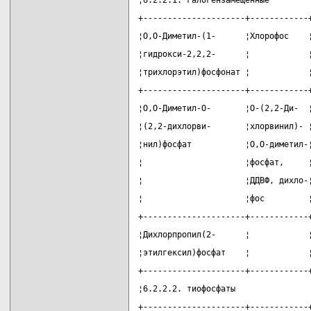
¦6.2.2.1. галогензамещенные        
+---------------------+------------
¦О,О-Диметил-(1-      ¦Хлорофос    
¦гидрокси-2,2,2-      ¦            
¦трихлорэтил)фосфонат ¦            
+---------------------+------------
¦О,О-Диметил-О-       ¦О-(2,2-Ди-  
¦(2,2-дихлорви-       ¦хлорвинил)- 
¦нил)фосфат           ¦О,О-диметил-
¦                     ¦фосфат,     
¦                     ¦ДДВФ, дихло-
¦                     ¦фос         
+---------------------+------------
¦Дихлорпропил(2-      ¦            
¦этилгексил)фосфат    ¦            
+---------------------+------------
¦6.2.2.2. тиофосфаты               
+---------------------+------------