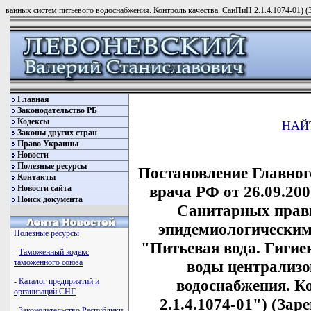
ванных систем питьевого водоснабжения. Контроль качества. СанПиН 2.1.4.1074-01) (
Главная
Законодательство РБ
Кодексы
НАЙ
Законы других стран
Право Украины
Новости
Полезные ресурсы
Постановление Главног
Контакты
врача РФ от 26.09.200
Новости сайта
Поиск документа
Санитарных прави
эпидемиологическим
Полезные ресурсы
"Питьевая вода. Гигие
-
Таможенный кодекс
воды централизо
таможенного союза
водоснабжения. К
-
Каталог предприятий и
организаций СНГ
2.1.4.1074-01") (За
-
Законодательство Республики