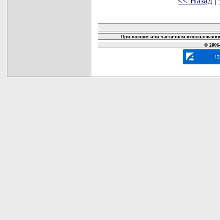
<< Назад
|
карта новых документов
При полном или частичном использовании 
© 2006