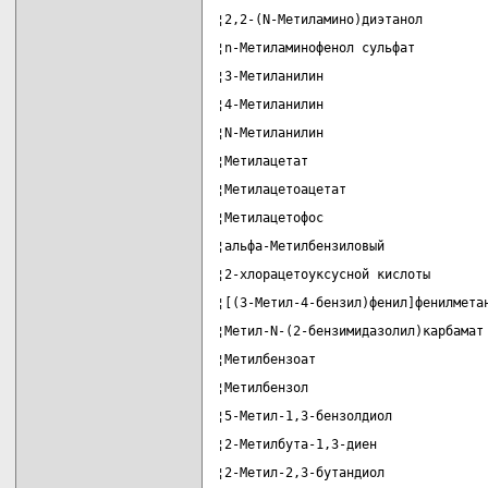
¦2,2-(N-Метиламино)диэтанол        
¦n-Метиламинофенол сульфат         
¦3-Метиланилин                     
¦4-Метиланилин                     
¦N-Метиланилин                     
¦Метилацетат                       
¦Метилацетоацетат                  
¦Метилацетофос                     
¦альфа-Метилбензиловый             
¦2-хлорацетоуксусной кислоты       
¦[(3-Метил-4-бензил)фенил]фенилмета
¦Метил-N-(2-бензимидазолил)карбамат
¦Метилбензоат                      
¦Метилбензол                       
¦5-Метил-1,3-бензолдиол            
¦2-Метилбута-1,3-диен              
¦2-Метил-2,3-бутандиол             