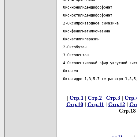
¦Оксинонилидендифосфонат           
¦Оксиоктилидендифосфонат           
¦2-Оксипроизводное симазина        
¦Оксифенилметилмочевина            
¦Оксиэтилпиперазин                 
¦2-Оксобутан                       
¦3-Оксопентан                      
¦4-Оксопентиловый эфир уксусной кис
¦Октаген                           
¦Октагидро-1,3,5,7-тетранитро-1,3,5
|
Стр.1
|
Стр.2
|
Стр.3
|
Стр.
Стр.10
|
Стр.11
|
Стр.12
|
Ст
Стр.18