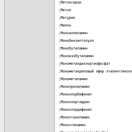
¦Метоксиран                        
¦Метол                             
¦Метурин                           
¦Милон                             
¦Моноаллиламин                     
¦Монобензилтолуол                  
¦Монобутиламин                     
¦Моноизобутиламин                  
¦Монометилдихлортиофосфат          
¦Монометакриловый эфир этиленгликол
¦Монометиламин                     
¦Монопропиламин                    
¦Монохлорбифенил                   
¦Монохлоргидрин                    
¦Монохлордифенил                   
¦Моноэтаноламин                    
¦Моноэтиламин                      