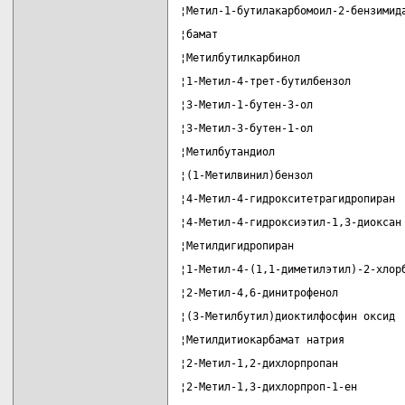
¦Метил-1-бутилакарбомоил-2-бензимид
¦бамат                             
¦Метилбутилкарбинол                
¦1-Метил-4-трет-бутилбензол        
¦3-Метил-1-бутен-3-ол              
¦3-Метил-3-бутен-1-ол              
¦Метилбутандиол                    
¦(1-Метилвинил)бензол              
¦4-Метил-4-гидрокситетрагидропиран 
¦4-Метил-4-гидроксиэтил-1,3-диоксан
¦Метилдигидропиран                 
¦1-Метил-4-(1,1-диметилэтил)-2-хлор
¦2-Метил-4,6-динитрофенол          
¦(3-Метилбутил)диоктилфосфин оксид 
¦Метилдитиокарбамат натрия         
¦2-Метил-1,2-дихлорпропан          
¦2-Метил-1,3-дихлорпроп-1-ен       