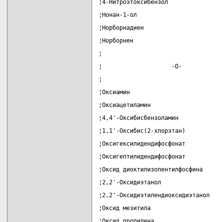
¦4-Нитроэтоксибензол               
¦Нонан-1-ол                        
¦Норборнадиен                      
¦Норборнен                         
¦                                  
¦                    -О-           
¦                                  
¦Оксиамин                          
¦Оксиацетиламин                    
¦4,4'-Оксибисбензоламин            
¦1,1'-Оксибис(2-хлорэтан)          
¦Оксигексилидендифосфонат          
¦Оксигептилидендифосфонат          
¦Оксид диоктилизопентилфосфина     
¦2,2'-Оксидиэтанол                 
¦2,2'-Оксидиэтилендиоксидиэтанол   
¦Оксид мезитила                    
¦Оксид пропилена                   