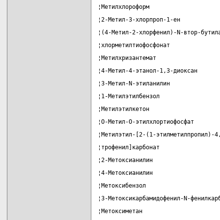
¦Метилхлороформ                    
¦2-Метил-3-хлорпроп-1-ен           
¦(4-Метил-2-хлорфенил)-N-втор-бутил
¦хлорметилтиофосфонат              
¦Метилхризантемат                  
¦4-Метил-4-этанол-1,3-диоксан      
¦3-Метил-N-этиланилин              
¦1-Метилэтилбензол                 
¦Метилэтилкетон                    
¦О-Метил-О-этилхлортиофосфат       
¦Метилэтил-[2-(1-этилметилпропил)-4
¦трофенил]карбонат                 
¦2-Метоксианилин                   
¦4-Метоксианилин                   
¦Метоксибензол                     
¦3-Метоксикарбамидофенил-N-фенилкар
¦Метоксиметан                      