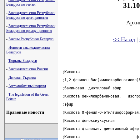
31.10
Беларусь по темам
-
Законодательство Республики
Беларусь по дате принятия
Архив
-
Законодательство Республики
Беларусь по органу принятия
<< Назад
|
-
Законы Республики Беларусь
-
Новости законодательства
Беларуси
-
Тюрьмы Беларуси
-
Законодательство России
¦Кислота                           
-
Деловая Украина
¦1,2-фенилен-бис(иминокарбонотиоил)
-
Автомобильный портал
¦баминовая, диэтиловый эфир        
-
The legislation of the Great
¦Кислота фенилкарбаминовая,   изопр
Britain
¦эфир                              
Правовые новости
¦Кислота О-фенил-О-этилтиофосфорная
¦Кислота феноксиуксусная           
¦Кислота фталевая, диметиловый эфир
¦Кислота                          ф