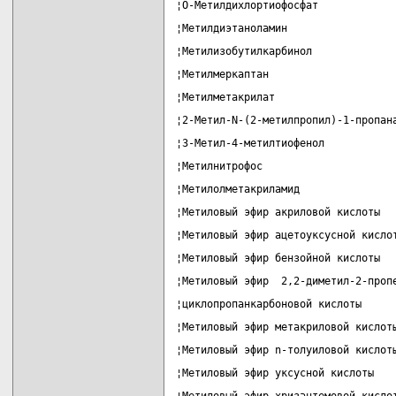
¦О-Метилдихлортиофосфат            
¦Метилдиэтаноламин                 
¦Метилизобутилкарбинол             
¦Метилмеркаптан                    
¦Метилметакрилат                   
¦2-Метил-N-(2-метилпропил)-1-пропан
¦3-Метил-4-метилтиофенол           
¦Метилнитрофос                     
¦Метилолметакриламид               
¦Метиловый эфир акриловой кислоты  
¦Метиловый эфир ацетоуксусной кисло
¦Метиловый эфир бензойной кислоты  
¦Метиловый эфир  2,2-диметил-2-проп
¦циклопропанкарбоновой кислоты     
¦Метиловый эфир метакриловой кислот
¦Метиловый эфир n-толуиловой кислот
¦Метиловый эфир уксусной кислоты   