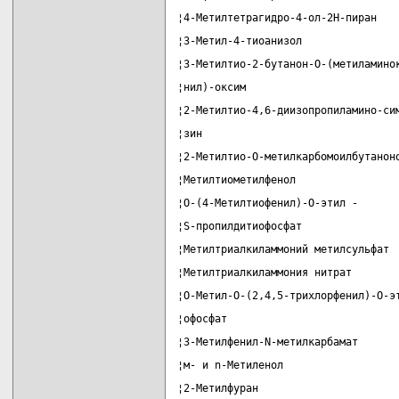
¦4-Метилтетрагидро-4-ол-2Н-пиран   
¦3-Метил-4-тиоанизол               
¦3-Метилтио-2-бутанон-О-(метиламино
¦нил)-оксим                        
¦2-Метилтио-4,6-диизопропиламино-си
¦зин                               
¦2-Метилтио-О-метилкарбомоилбутанон
¦Метилтиометилфенол                
¦О-(4-Метилтиофенил)-О-этил -      
¦S-пропилдитиофосфат               
¦Метилтриалкиламмоний метилсульфат 
¦Метилтриалкиламмония нитрат       
¦О-Метил-О-(2,4,5-трихлорфенил)-О-э
¦офосфат                           
¦3-Метилфенил-N-метилкарбамат      
¦м- и n-Метиленол                  
¦2-Метилфуран                      