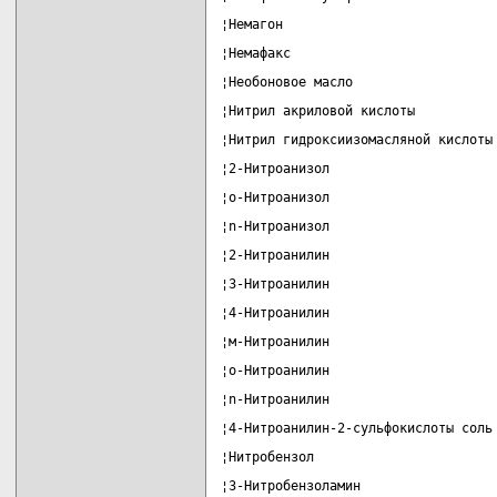
¦Немагон                           
¦Немафакс                          
¦Необоновое масло                  
¦Нитрил акриловой кислоты          
¦Нитрил гидроксиизомасляной кислоты
¦2-Нитроанизол                     
¦о-Нитроанизол                     
¦n-Нитроанизол                     
¦2-Нитроанилин                     
¦3-Нитроанилин                     
¦4-Нитроанилин                     
¦м-Нитроанилин                     
¦о-Нитроанилин                     
¦n-Нитроанилин                     
¦4-Нитроанилин-2-сульфокислоты соль
¦Нитробензол                       
¦3-Нитробензоламин                 