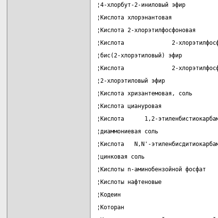
¦4-хлорбут-2-иниловый эфир         
¦Кислота хлорэнантовая             
¦Кислота 2-хлорэтилфосфоновая      
¦Кислота              2-хлорэтилфос
¦бис(2-хлорэтиловый) эфир          
¦Кислота              2-хлорэтилфос
¦2-хлорэтиловый эфир               
¦Кислота хризантемовая, соль       
¦Кислота циануровая                
¦Кислота      1,2-этиленбистиокарба
¦диаммониевая соль                 
¦Кислота   N,N'-этиленбисдитиокарба
¦цинковая соль                     
¦Кислоты n-аминобензойной фосфат   
¦Кислоты нафтеновые                
¦Кодеин                            
¦Которан                           