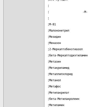
¦                                  
¦                    -М-           
¦                                  
¦M-81                              
¦Малононитрил                      
¦Мезидин                           
¦Меназон                           
¦2-Меркаптобензтиазол              
¦бета-Меркаптодиэтиламин           
¦Метазин                           
¦Метакриламид                      
¦Металлилхлорид                    
¦Метанол                           
¦Метафос                           
¦Метилакрилат                      
¦бета-Метилакролеин                
¦Метиламин                         