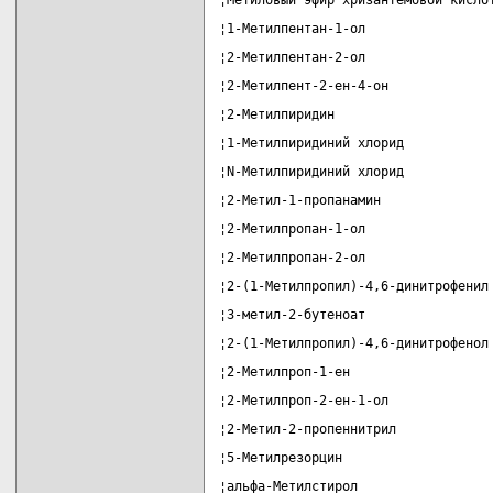
¦Метиловый эфир хризантемовой кисло
¦1-Метилпентан-1-ол                
¦2-Метилпентан-2-ол                
¦2-Метилпент-2-ен-4-он             
¦2-Метилпиридин                    
¦1-Метилпиридиний хлорид           
¦N-Метилпиридиний хлорид           
¦2-Метил-1-пропанамин              
¦2-Метилпропан-1-ол                
¦2-Метилпропан-2-ол                
¦2-(1-Метилпропил)-4,6-динитрофенил
¦3-метил-2-бутеноат                
¦2-(1-Метилпропил)-4,6-динитрофенол
¦2-Метилпроп-1-ен                  
¦2-Метилпроп-2-ен-1-ол             
¦2-Метил-2-пропеннитрил            
¦5-Метилрезорцин                   
¦альфа-Метилстирол                 