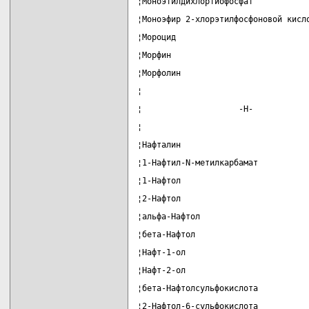
¦Моноэтилдихлортиофосфат           
¦Моноэфир 2-хлорэтилфосфоновой кисл
¦Мороцид                           
¦Морфин                            
¦Морфолин                          
¦                                  
¦                    -Н-           
¦                                  
¦Нафталин                          
¦1-Нафтил-N-метилкарбамат          
¦1-Нафтол                          
¦2-Нафтол                          
¦альфа-Нафтол                      
¦бета-Нафтол                       
¦Нафт-1-ол                         
¦Нафт-2-ол                         
¦бета-Нафтолсульфокислота          
¦2-Нафтол-6-сульфокислота          