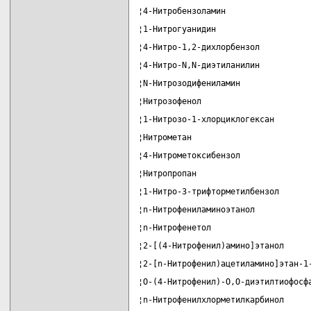
¦4-Нитробензоламин                 
¦1-Нитрогуанидин                   
¦4-Нитро-1,2-дихлорбензол          
¦4-Нитро-N,N-диэтиланилин          
¦N-Нитрозодифениламин              
¦Нитрозофенол                      
¦1-Нитрозо-1-хлорциклогексан       
¦Нитрометан                        
¦4-Нитрометоксибензол              
¦Нитропропан                       
¦1-Нитро-3-трифторметилбензол      
¦n-Нитрофениламиноэтанол           
¦n-Нитрофенетол                    
¦2-[(4-Нитрофенил)амино]этанол     
¦2-[n-Нитрофенил)ацетиламино]этан-1
¦О-(4-Нитрофенил)-О,О-диэтилтиофосф
¦n-Нитрофенилхлорметилкарбинол     