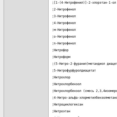
¦[1-(4-Нитрофенил)]-2-хлорэтан-1-ол
¦2-Нитрофенол                      
¦3-Нитрофенол                      
¦4-Нитрофенол                      
¦м-Нитрофенол                      
¦о-Нитрофенол                      
¦n-Нитрофенол                      
¦Нитрофор                          
¦Нитроформ                         
¦(5-Нитро-2-фуранил)метандиол диаце
¦5-Нитрофурфуролдиацетат           
¦Нитрохлор                         
¦Нитрохлорбензол                   
¦Нитрохлорбензол (смесь 2,3,4изомер
¦4-Нитро-альфа-хлорметилбензолметан
¦Нитроциклогексан                  
¦Нитроэтан                         