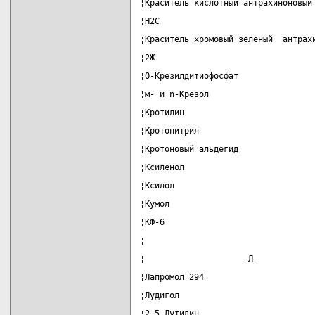
¦Краситель кислотный антрахиноновый
¦Н2С                               
¦Краситель хромовый зеленый  антрах
¦2Ж                                
¦О-Крезилдитиофосфат               
¦м- и n-Крезол                     
¦Кротилин                          
¦Кротонитрил                       
¦Кротоновый альдегид               
¦Ксиленол                          
¦Ксилол                            
¦Кумол                             
¦КФ-6                              
¦                                  
¦                    -Л-           
¦Лапромол 294                      
¦Лудигол                           
¦2,5-Лутидин                       