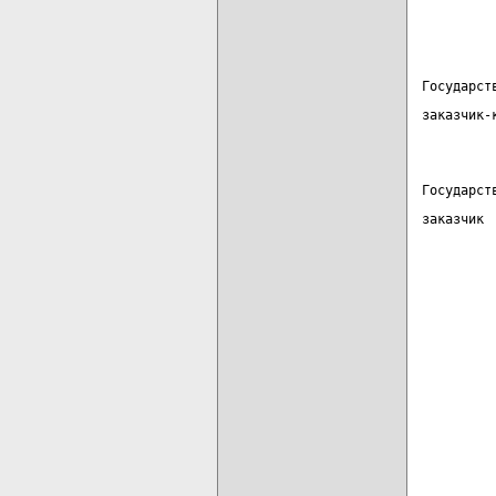
         
Государст
заказчик-
Государст
заказчик 
         
         
         
         
         
         
         
         
         