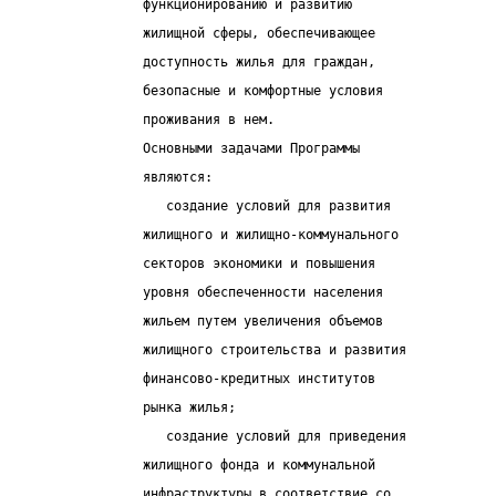
                   функционированию и развитию
                   жилищной сферы, обеспечивающее
                   доступность жилья для граждан,
                   безопасные и комфортные условия
                   проживания в нем.
                   Основными задачами Программы
                   являются:
                      создание условий для развития
                   жилищного и жилищно-коммунального
                   секторов экономики и повышения
                   уровня обеспеченности населения
                   жильем путем увеличения объемов
                   жилищного строительства и развития
                   финансово-кредитных институтов
                   рынка жилья;
                      создание условий для приведения
                   жилищного фонда и коммунальной
                   инфраструктуры в соответствие со