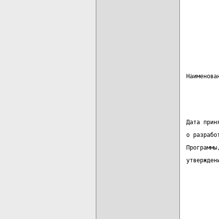
Наименова
         
Дата прин
о разрабо
Программы
утвержден
         
         
         
         