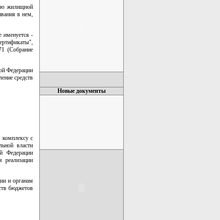
тию жилищной
вания в нем,
 именуется -
ертификаты",
71 (Собрание
ой Федерации
ление средств
Новые документы
 комплексу с
льной власти
ой Федерации
 реализации
ии и органам
ств бюджетов