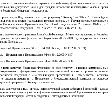
плексного решения проблемы перехода к устойчивому функционированию и разви
печивающих доступность жилья для граждан, безопасные и комфортные условия прожи
о Российской Федерации постановляет:
ь прилагаемую Федеральную целевую программу "Жилище" на 2002 - 2010 годы (далее
 включив в ее состав Федеральную целевую программу "Государственные жилищные с
ю Постановлением Правительства Российской Федерации от 20 января 1998 г. N 
тва Российской Федерации, 1998, N 5, ст. 615; 2000, N 16, ст. 1708).
ству экономического развития Российской Федерации, Министерству финансов Российск
 разработке проектов федерального бюджета на 2002 - 2010 годы предусматривать выде
ование Программы.
ановлений Правительства РФ от 10.04.2008 N 257, от 07.11.2008 N 821)
илу. - Постановление Правительства РФ от 30.12.2005 N 847.
илу. - Постановление Правительства РФ от 26.07.2004 N 380.
твенному комитету Российской Федерации по строительству и жилищно-коммунальному
интересованных федеральных органов исполнительной власти и органов исполните
оссийской Федерации в 2-месячный срок представить в Правительство Российск
я о внесении изменений в Положение о Межведомственной комиссии по вопросам
целевой программы "Жилище" и в ее состав.
овать заинтересованным органам исполнительной власти субъектов Российской Федерац
моуправления принять участие в финансировании мероприятий Программы за счет сред
оссийской Федерации, местных бюджетов и внебюджетных источников.