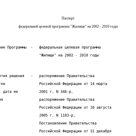
Паспорт
федеральной целевой программы "Жилище" на 2002 - 2010 годы
ние Программы  -   федеральная целевая программа
                   "Жилище" на 2002 - 2010 годы
ятия решения   -   распоряжение Правительства
тке                Российской Федерации от 14 марта
, дата ее          2001 г. N 346-р,
ия                 распоряжение Правительства
                   Российской Федерации от 10 августа
                   2005 г. N 1183-р,
                   Постановление Правительства
                   Российской Федерации от 31 декабря