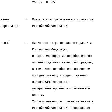
                   2005 г. N 865
венный         -   Министерство регионального развития
координатор        Российской Федерации
венный         -   Министерство регионального развития
                   Российской Федерации.
                   В части мероприятий по обеспечению
                   жильем отдельных категорий граждан,
                   в том числе по обеспечению жильем
                   молодых ученых, государственными
                   заказчиками являются:
                   федеральные органы исполнительной
                   власти,
                   Уполномоченный по правам человека в
                   Российской Федерации, Генеральная