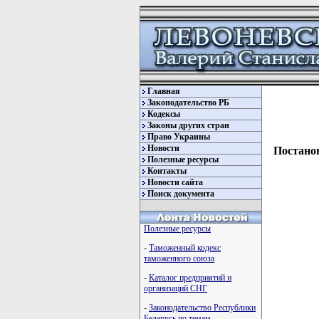
Главная
Законодательство РБ
Кодексы
Законы других стран
Право Украины
Новости
Постанов
Полезные ресурсы
Контакты
Новости сайта
Поиск документа
Полезные ресурсы
-
Таможенный кодекс
таможенного союза
-
Каталог предприятий и
организаций СНГ
-
Законодательство Республики
Беларусь по темам