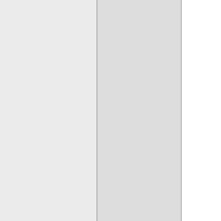
         
         
         
         
         
         
         
         
         
         
         
         
         
         
         
         
         
         