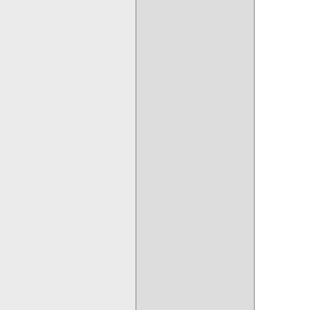
         
         
         
         
         
         
         
         
         
         
         
         
         
         
         
         
         