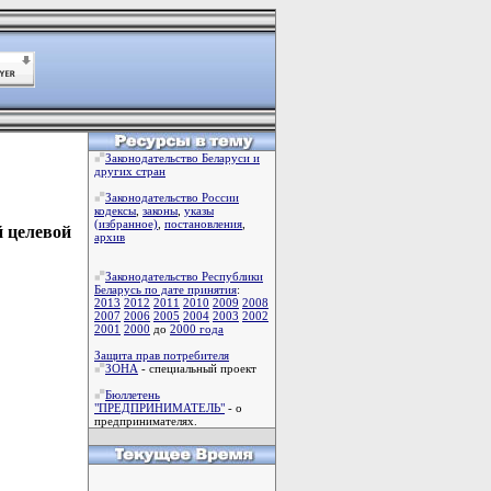
Законодательство Беларуси и
других стран
Законодательство России
кодексы
,
законы
,
указы
(избранное)
,
постановления
,
й целевой
архив
Законодательство Республики
Беларусь по дате принятия
:
2013
2012
2011
2010
2009
2008
2007
2006
2005
2004
2003
2002
2001
2000
до
2000 года
Защита прав потребителя
ЗОНА
- специальный проект
Бюллетень
"ПРЕДПРИНИМАТЕЛЬ"
- о
предпринимателях.