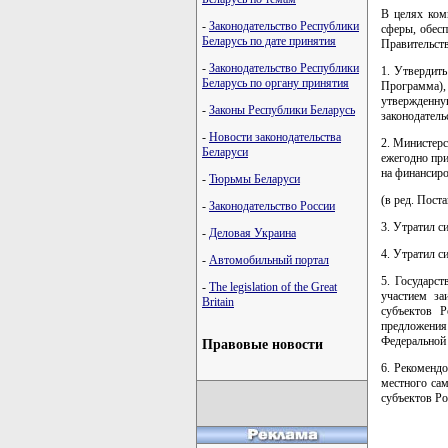
В целях ком
-
Законодательство Республики
сферы, обес
Беларусь по дате принятия
Правительств
-
Законодательство Республики
1. Утвердит
Беларусь по органу принятия
Программа),
утвержденну
-
Законы Республики Беларусь
законодательс
-
Новости законодательства
2. Министер
Беларуси
ежегодно при
на финансир
-
Тюрьмы Беларуси
(в ред. Пост
-
Законодательство России
3. Утратил с
-
Деловая Украина
4. Утратил с
-
Автомобильный портал
5. Государс
-
The legislation of the Great
участием за
Britain
субъектов Р
предложени
Федеральной 
Правовые новости
6. Рекоменд
местного са
субъектов Р