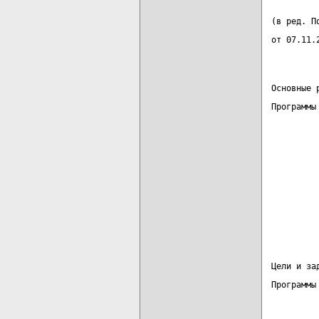
         
(в ред. П
от 07.11.
Основные 
Программы
         
         
         
         
         
         
Цели и за
Программы
         