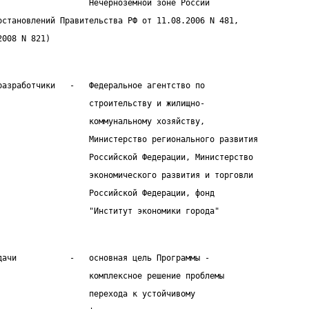
                   Нечерноземной зоне России
остановлений Правительства РФ от 11.08.2006 N 481,
2008 N 821)
разработчики   -   Федеральное агентство по
                   строительству и жилищно-
                   коммунальному хозяйству,
                   Министерство регионального развития
                   Российской Федерации, Министерство
                   экономического развития и торговли
                   Российской Федерации, фонд
                   "Институт экономики города"
дачи           -   основная цель Программы -
                   комплексное решение проблемы
                   перехода к устойчивому