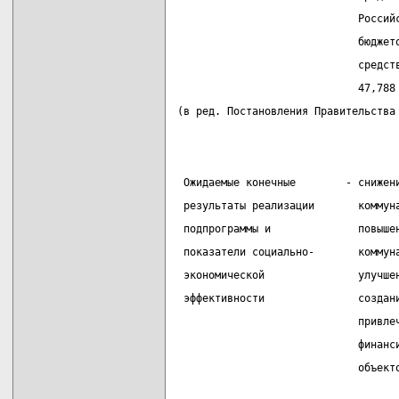
                             Россий
                             бюджет
                             средст
                             47,788
(в ред. Постановления Правительства
 Ожидаемые конечные        - снижен
 результаты реализации       коммун
 подпрограммы и              повыше
 показатели социально-       коммун
 экономической               улучше
 эффективности               создан
                             привле
                             финанс
                             объект