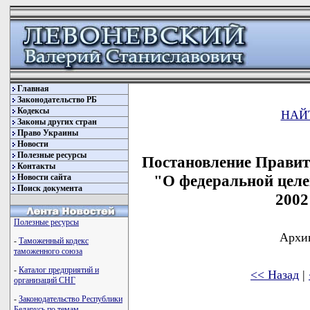
Главная
Законодательство РБ
Кодексы
НАЙ
Законы других стран
Право Украины
Новости
Полезные ресурсы
Постановление Правите
Контакты
"О федеральной цел
Новости сайта
Поиск документа
2002
Полезные ресурсы
Архив
-
Таможенный кодекс
таможенного союза
-
Каталог предприятий и
<< Назад
|
организаций СНГ
-
Законодательство Республики
Беларусь по темам