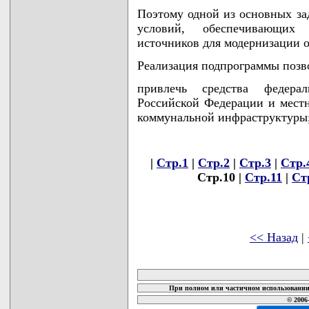
Поэтому одной из основных за
условий, обеспечивающих
источников для модернизации 
Реализация подпрограммы позв
привлечь средства федера
Российской Федерации и мест
коммунальной инфраструктуры
|
Стр.1
|
Стр.2
|
Стр.3
|
Стр.
Стр.10 |
Стр.11
|
Ст
<< Назад
|
карта новых документов
При полном или частичном использовании 
© 2006