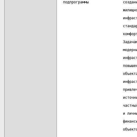
 подпрограммы                создан
                             жилищн
                             инфрас
                             станда
                             комфор
                             Задача
                             модерн
                             инфрас
                             повыше
                             объект
                             инфрас
                             привле
                             источн
                             частны
                             и личн
                             финанс
                             объект