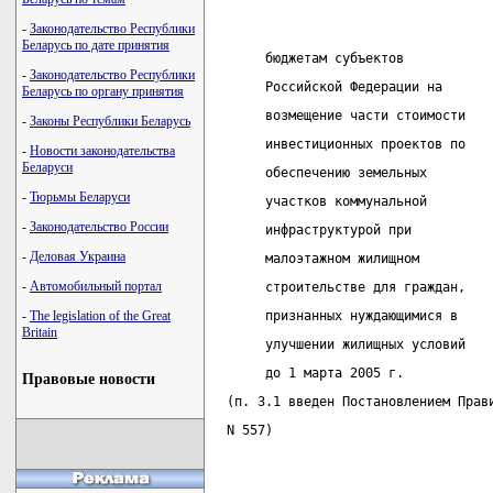
-
Законодательство Республики
Беларусь по дате принятия
      бюджетам субъектов
-
Законодательство Республики
      Российской Федерации на
Беларусь по органу принятия
      возмещение части стоимости
-
Законы Республики Беларусь
      инвестиционных проектов по
-
Новости законодательства
Беларуси
      обеспечению земельных
-
Тюрьмы Беларуси
      участков коммунальной
-
Законодательство России
      инфраструктурой при
-
Деловая Украина
      малоэтажном жилищном
-
Автомобильный портал
      строительстве для граждан,
-
The legislation of the Great
      признанных нуждающимися в
Britain
      улучшении жилищных условий
      до 1 марта 2005 г.
Правовые новости
 (п. 3.1 введен Постановлением Прав
 N 557)