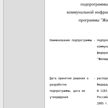
подпрограммы
коммунальной инфрас
программы "Жил
 Наименование подпрограммы - подпро
                             коммун
                             федера
                             "Жилищ
 Дата принятия решения о   - распор
 разработке                  Федера
 подпрограммы, дата ее       N 1183
 утверждения                 Россий
                             2005 г