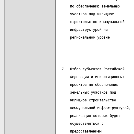
     по обеспечению земельных      
     участков под жилищное         
     строительство коммунальной    
     инфраструктурой на            
     региональном уровне           
                                   
 7.  Отбор субъектов Российской    
     Федерации и инвестиционных
     проектов по обеспечению
     земельных участков под
     жилищное строительство
     коммунальной инфраструктурой,
     реализация которых будет
     осуществляться с
     предоставлением