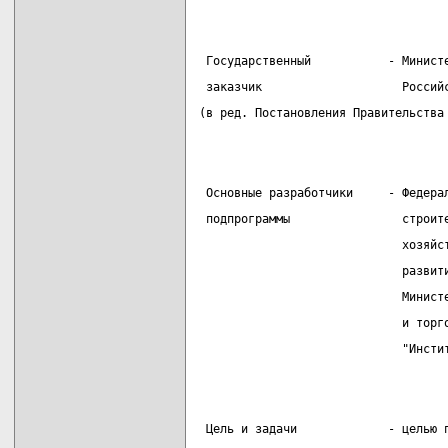
 Государственный           - Минист
 заказчик                    Россий
(в ред. Постановления Правительства
 Основные разработчики     - Федера
 подпрограммы                строит
                             хозяйс
                             развит
                             Минист
                             и торг
                             "Инсти
 Цель и задачи             - целью 