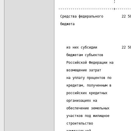
                           ¦       
---------------------------+-------
 Средства федерального         22 5
 бюджета
    из них субсидии            22 5
    бюджетам субъектов
    Российской Федерации на
    возмещение затрат
    на уплату процентов по
    кредитам, полученным в
    российских кредитных
    организациях на
    обеспечение земельных
    участков под жилищное
    строительство