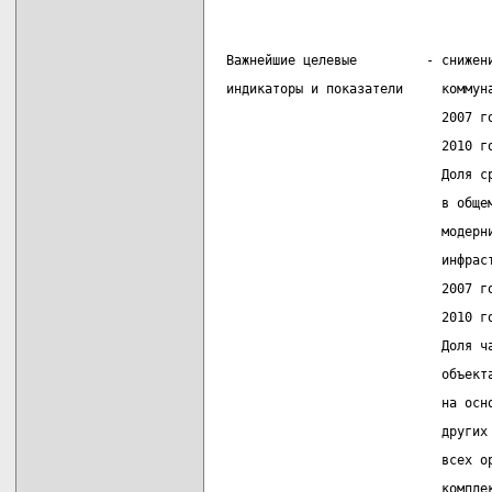
 Важнейшие целевые         - снижен
 индикаторы и показатели     коммун
                             2007 г
                             2010 г
                             Доля с
                             в обще
                             модерн
                             инфрас
                             2007 г
                             2010 г
                             Доля ч
                             объект
                             на осн
                             других
                             всех о
                             компле