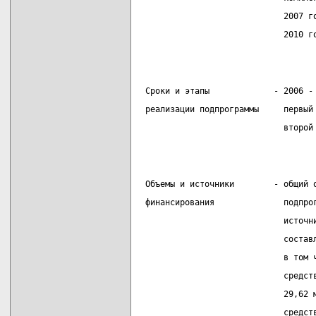
                             2007 г
                             2010 г
 Сроки и этапы             - 2006 -
 реализации подпрограммы     первый
                             второй
 Объемы и источники        - общий 
 финансирования              подпро
                             источн
                             состав
                             в том 
                             средст
                             29,62 
                             средст