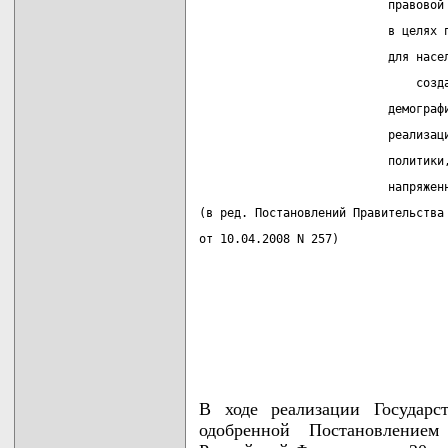
                           правовой
                           в целях 
                           для насе
                               созд
                           демограф
                           реализац
                           политики
                           напряжен
(в ред. Постановлений Правительства
от 10.04.2008 N 257)
В ходе реализации Государс
одобренной Постановление