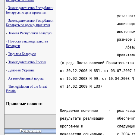
-
Законодательство Республики
Беларусь по дате принятия
                           уставног
-
Законодательство Республики
                           акционер
Беларусь по органу принятия
                           ипотечно
-
Законы Республики Беларусь
                           размере 
-
Новости законодательства
Беларуси
                               Абза
-
Тюрьмы Беларуси
                           Правител
-
Законодательство России
(в ред. Постановлений Правительства
-
Деловая Украина
от 30.12.2006 N 851, от 03.07.2007 
-
Автомобильный портал
от 19.02.2008 N 99, от 10.04.2008 N
-
The legislation of the Great
от 14.02.2009 N 133)
Britain
Правовые новости
Ожидаемые конечные     -   реализац
результаты реализации      обеспечи
Программы и                следующи
показатели социально-      с 2004 г