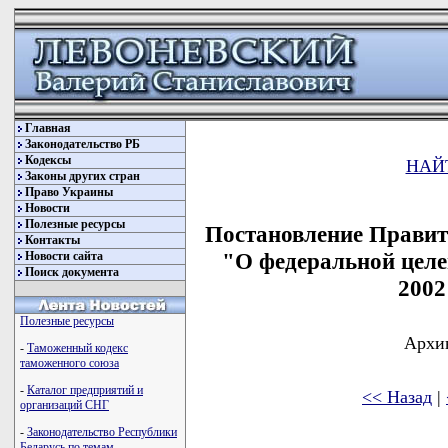
Главная
Законодательство РБ
Кодексы
НАЙ
Законы других стран
Право Украины
Новости
Полезные ресурсы
Постановление Правите
Контакты
"О федеральной цел
Новости сайта
Поиск документа
2002
Полезные ресурсы
Архив
-
Таможенный кодекс
таможенного союза
-
Каталог предприятий и
<< Назад
|
организаций СНГ
-
Законодательство Республики
Беларусь по темам