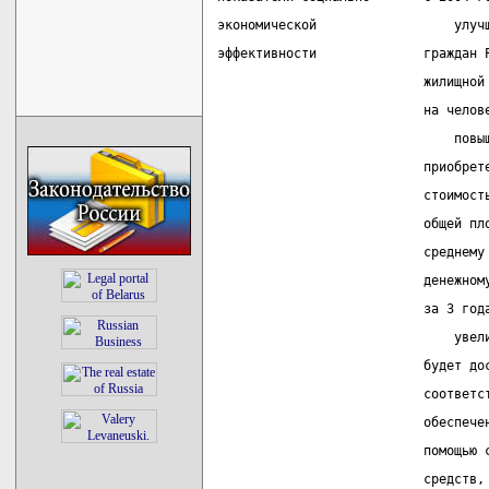
экономической                  улуч
эффективности              граждан 
                           жилищной
                           на челов
                               повы
                           приобрет
                           стоимост
                           общей пл
                           среднему
                           денежном
                           за 3 год
                               увел
                           будет до
                           соответс
                           обеспече
                           помощью 
                           средств,