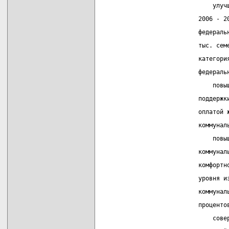
                               улуч
                           2006 - 2
                           федераль
                           тыс. сем
                           категори
                           федераль
                               повы
                           поддержк
                           оплатой 
                           коммунал
                               повы
                           коммунал
                           комфортн
                           уровня и
                           коммунал
                           проценто
                               сове