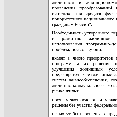
жилищном и жилищно-комму
проведения преобразований 
использования средств феде
приоритетного национального 
гражданам России".
Необходимость ускоренного п
и развитию жилищной сф
использования программно-ц
проблем, поскольку они:
входят в число приоритетов
программ, а их решение по
улучшения жилищных усло
предотвратить чрезвычайные с
систем жизнеобеспечения, со
жилищно-коммунального хозя
рынка жилья;
носят межотраслевой и межв
решены без участия федерально
не могут быть решены в пред