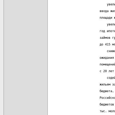
                               увел
                           ввода жи
                           площади 
                               увел
                           год ипот
                           займов г
                           до 415 м
                               сниж
                           ожидания
                           помещени
                           с 20 лет
                               соде
                           жильем з
                           бюджета,
                           Российск
                           бюджетов
                           тыс. мол