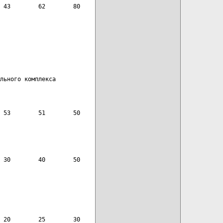
 43        62        80
льного комплекса
 53        51        50
 30        40        50
 20        25        30