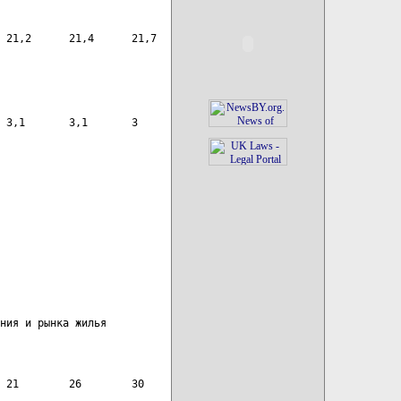
 21,2      21,4      21,7
 3,1       3,1       3
ния и рынка жилья
 21        26        30