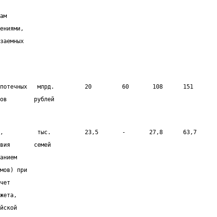
ам
ениями,
заемных
потечных   млрд.         20         60       108      151       
ов        рублей
,          тыс.          23,5       -       27,8      63,7      
вия       семей
анием
мов) при
чет
жета,
йской