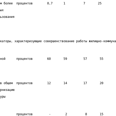
м более  процентов        0,7      1          7       25        
ых
ьзования
икаторы, характеризующие совершенствование работы жилищно-коммуна
ной      процентов        60       59         57       55       
в общем  процентов        12       14         17       20       
рнизацию
уры
         процентов         -        2          8       15       