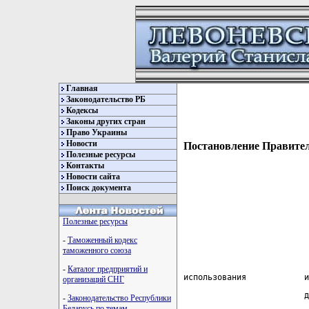
Главная
Законодательство РБ
Кодексы
Законы других стран
Право Украины
Новости
Постановление Правител
Полезные ресурсы
Контакты
Новости сайта
Поиск документа
Полезные ресурсы
-
Таможенный кодекс
таможенного союза
-
Каталог предприятий и
 использования            и
организаций СНГ
                          д
-
Законодательство Республики
Беларусь по темам