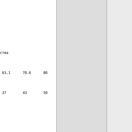
ства
 63,1      70,6      80
 37        43        50