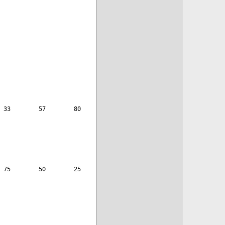
 33        57        80
 75        50        25