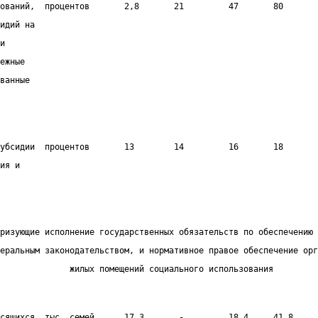
ований,  процентов       2,8       21         47       80       
идий на
и
ежные
ванные
убсидии  процентов       13        14         16       18       
ия и
ризующие исполнение государственных обязательств по обеспечению 
еральным законодательством, и нормативное правое обеспечение орг
              жилых помещений социального использования
сящихся  тыс. семей      17,3       -         18,4     41,8     