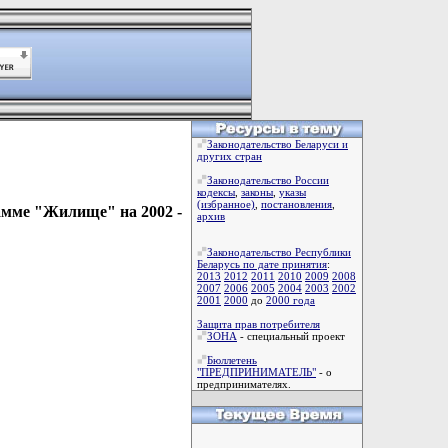
Законодательство Беларуси и
других стран
Законодательство России
кодексы
,
законы
,
указы
(избранное)
,
постановления
,
амме "Жилище" на 2002 -
архив
Законодательство Республики
Беларусь по дате принятия
:
2013
2012
2011
2010
2009
2008
2007
2006
2005
2004
2003
2002
2001
2000
до
2000 года
Защита прав потребителя
ЗОНА
- специальный проект
Бюллетень
"ПРЕДПРИНИМАТЕЛЬ"
- о
предпринимателях.