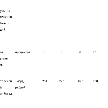
уры на
лашений
бщего
ций
ов,      процентов        1         3          6       10       
ьными
ми
торской   млрд.          254,7     220        167      100      
й        рублей
зяйства