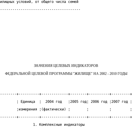
илищных условий, от общего числа семей
---------------------------------------
ЗНАЧЕНИЯ ЦЕЛЕВЫХ ИНДИКАТОРОВ
ФЕДЕРАЛЬНОЙ ЦЕЛЕВОЙ ПРОГРАММЫ "ЖИЛИЩЕ" НА 2002 - 2010 ГОДЫ
--------+----------+-------------+--------+----------+---------+
        ¦ Единица  ¦  2004 год   ¦2005 год¦ 2006 год ¦2007 год ¦
        ¦измерения ¦(фактически) ¦        ¦          ¦         ¦
--------+----------+-------------+--------+----------+---------+
                1. Комплексные индикаторы