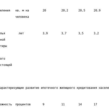
еления   кв. м на        20         20,2      20,5     20,9     
         человека
лья        лет           3,9        3,7       3,5      3,2      
ной
тиры
ого
стоящей
арактеризующие развитие ипотечного жилищного кредитования населе
ожность  процентов       9          11        14       17       