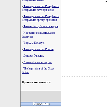
                          ж
-
Законодательство Республики
---------------------------
Беларусь по дате принятия
-
Законодательство Республики
Беларусь по органу принятия
-
Законы Республики Беларусь
-
Новости законодательства
Беларуси
-
Тюрьмы Беларуси
-
Законодательство России
-
Деловая Украина
-
Автомобильный портал
-
The legislation of the Great
Britain
---------------------------
Правовые новости
                           
                           
---------------------------
                           