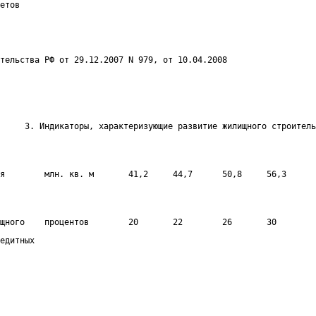
етов
тельства РФ от 29.12.2007 N 979, от 10.04.2008
     3. Индикаторы, характеризующие развитие жилищного строитель
я        млн. кв. м       41,2     44,7      50,8     56,3      
щного    процентов        20       22        26       30        
едитных