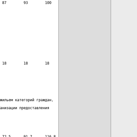
 87        93        100
 18        18        18
жильем категорий граждан,
анизации предоставления
 72,5      91,7      116,8