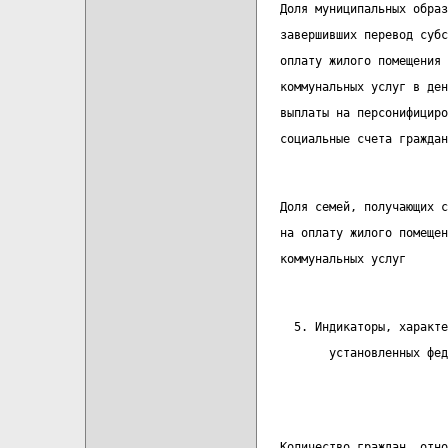
   Доля муниципальных образ
   завершивших перевод субс
   оплату жилого помещения 
   коммунальных услуг в ден
   выплаты на персонифициро
   социальные счета граждан
   Доля семей, получающих с
   на оплату жилого помещен
   коммунальных услуг
     5. Индикаторы, характе
          установленных фед
                           
   Количество граждан, отно