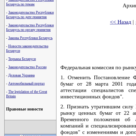
Беларусь по темам
Архив
-
Законодательство Республики
Беларусь по дате принятия
<< Назад
|
-
Законодательство Республики
Беларусь по органу принятия
-
Законы Республики Беларусь
-
Новости законодательства
Беларуси
-
Тюрьмы Беларуси
Федеральная комиссия по рынку
-
Законодательство России
-
Деловая Украина
1. Отменить Постановление 
бумаг от 28 марта 2001 го
-
Автомобильный портал
аттестации специалистов сп
-
The legislation of the Great
инвестиционных фондов".
Britain
2. Признать утратившим силу
Правовые новости
рынку ценных бумаг от 22 а
Временного положения об а
компаний и специализированн
фондов" с изменениями и доп