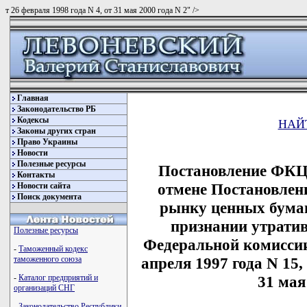
т 26 февраля 1998 года N 4, от 31 мая 2000 года N 2" />
Главная
Законодательство РБ
Кодексы
НАЙ
Законы других стран
Право Украины
Новости
Полезные ресурсы
Постановление ФКЦБ
Контакты
отмене Постановлен
Новости сайта
Поиск документа
рынку ценных бумаг 
признании утрати
Полезные ресурсы
Федеральной комиссии
-
Таможенный кодекс
апреля 1997 года N 15, 
таможенного союза
31 мая
-
Каталог предприятий и
организаций СНГ
-
Законодательство Республики