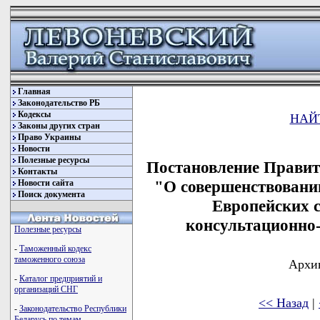
Главная
Законодательство РБ
Кодексы
НАЙ
Законы других стран
Право Украины
Новости
Полезные ресурсы
Постановление Правите
Контакты
"О совершенствовани
Новости сайта
Поиск документа
Европейских 
консультационно-
Полезные ресурсы
-
Таможенный кодекс
таможенного союза
Архив
-
Каталог предприятий и
организаций СНГ
<< Назад
|
-
Законодательство Республики
Беларусь по темам