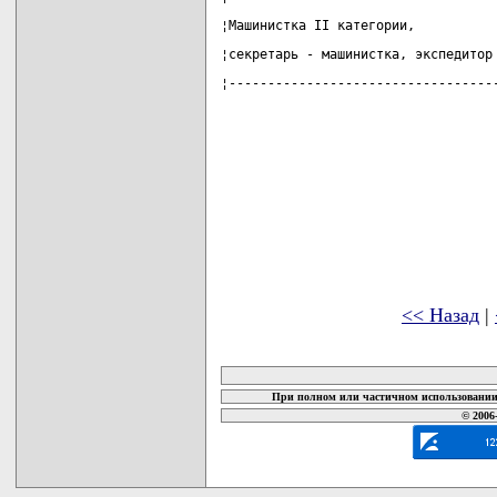
¦Машинистка II категории,          
¦секретарь - машинистка, экспедитор
¦----------------------------------
<< Назад
|
карта новых документов
При полном или частичном использовании 
© 2006