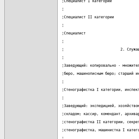
¦Специалист I категории            
¦                                  
¦Специалист II категории           
¦                                  
¦Специалист                        
¦                                  
¦                          2. Служа
¦                                  
¦Заведующий: копировально - множите
¦бюро, машинописным бюро; старший и
¦                                  
¦Стенографистка I категории, инспек
¦                                  
¦Заведующий: экспедицией, хозяйство
¦складом; кассир, комендант, архива
¦стенографистка II категории, секре
¦стенографистка, машинистка I катег
¦                                  