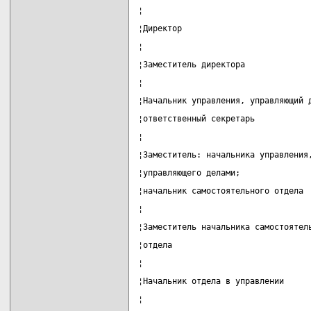
¦                                  
¦Директор                          
¦                                  
¦Заместитель директора             
¦                                  
¦Начальник управления, управляющий 
¦ответственный секретарь           
¦                                  
¦Заместитель: начальника управления
¦управляющего делами;              
¦начальник самостоятельного отдела 
¦                                  
¦Заместитель начальника самостоятел
¦отдела                            
¦                                  
¦Начальник отдела в управлении     
¦                                  