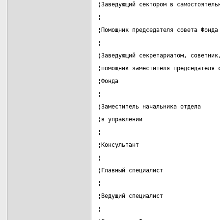
¦Заведующий сектором в самостоятель
¦                                  
¦Помощник председателя совета Фонда
¦                                  
¦Заведующий секретариатом, советник
¦помощник заместителя председателя 
¦Фонда                             
¦                                  
¦Заместитель начальника отдела     
¦в управлении                      
¦                                  
¦Консультант                       
¦                                  
¦Главный специалист                
¦                                  
¦Ведущий специалист                
¦                                  