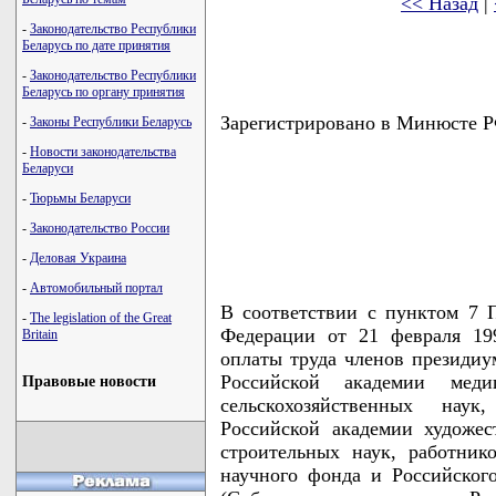
<< Назад
|
-
Законодательство Республики
Беларусь по дате принятия
-
Законодательство Республики
Беларусь по органу принятия
Зарегистрировано в Минюсте РФ
-
Законы Республики Беларусь
-
Новости законодательства
Беларуси
-
Тюрьмы Беларуси
-
Законодательство России
-
Деловая Украина
-
Автомобильный портал
В соответствии с пунктом 7 
-
The legislation of the Great
Федерации от 21 февраля 19
Britain
оплаты труда членов президиу
Российской академии меди
Правовые новости
сельскохозяйственных наук
Российской академии художес
строительных наук, работник
научного фонда и Российског