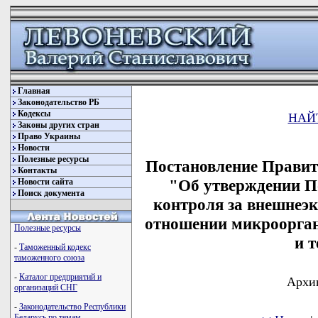
Главная
Законодательство РБ
Кодексы
НАЙ
Законы других стран
Право Украины
Новости
Полезные ресурсы
Постановление Правите
Контакты
"Об утверждении П
Новости сайта
Поиск документа
контроля за внешнеэ
отношении микроорган
Полезные ресурсы
и 
-
Таможенный кодекс
таможенного союза
-
Каталог предприятий и
Архив
организаций СНГ
-
Законодательство Республики
Беларусь по темам