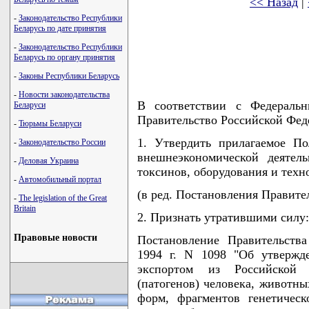
<< Назад
|
-
Законодательство Республики
Беларусь по дате принятия
-
Законодательство Республики
Беларусь по органу принятия
-
Законы Республики Беларусь
-
Новости законодательства
В соответствии с Федеральн
Беларуси
Правительство Российской Фед
-
Тюрьмы Беларуси
1. Утвердить прилагаемое П
-
Законодательство России
внешнеэкономической деятел
-
Деловая Украина
токсинов, оборудования и техн
-
Автомобильный портал
(в ред. Постановления Правител
-
The legislation of the Great
Britain
2. Признать утратившими силу:
Правовые новости
Постановление Правительств
1994 г. N 1098 "Об утвержд
экспортом из Российской 
(патогенов) человека, животны
форм, фрагментов генетическ