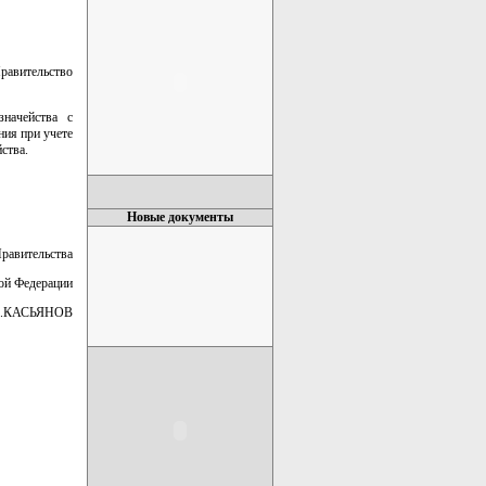
равительство
значейства с
ния при учете
ства.
Новые документы
Правительства
ой Федерации
.КАСЬЯНОВ