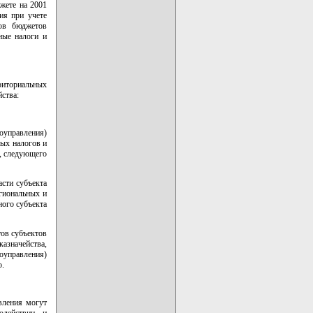
жете на 2001
ия при учете
ов бюджетов
ные налоги и
риториальных
ства:
моуправления)
ых налогов и
я, следующего
асти субъекта
гиональных и
ого субъекта
тов субъектов
азначейства,
управления)
ю.
вления могут