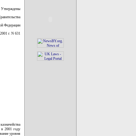
Утверждены
равительства
ой Федерации
 2001 г. N 631
казначейства
 в 2001 году
вание уровня