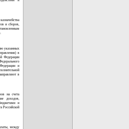
одействии и
казначейства
ов и сборов,
тановленным
.
ию указанных
правления) в
ой Федерации
едерального
 Федерации и
полнительной
направляют в
ров на счета
ние доходов,
бюджетами и
та Российской
платы, между