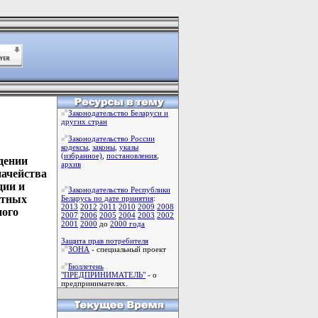
Законодательство Беларуси и
других стран
Законодательство России
кодексы
,
законы
,
указы
(избранное)
,
постановления
,
дении
архив
начейства
ции и
Законодательство Республики
стных
Беларусь по дате принятия
:
2013
2012
2011
2010
2009
2008
ного
2007
2006
2005
2004
2003
2002
2001
2000
до
2000 года
Защита прав потребителя
ЗОНА
- специальный проект
Бюллетень
"ПРЕДПРИНИМАТЕЛЬ"
- о
предпринимателях.