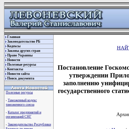
Главная
Законодательство РБ
Кодексы
НАЙ
Законы других стран
Право Украины
Новости
Полезные ресурсы
Постановление Госкомс
Контакты
утверждении Прило
Новости сайта
Поиск документа
заполнению унифици
государственного стат
Полезные ресурсы
-
Таможенный кодекс
таможенного союза
-
Каталог предприятий и
Архив
организаций СНГ
-
Законодательство Республики
Беларусь по темам