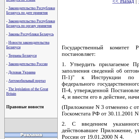
<< Назад
|
-
Законодательство Республики
Беларусь по дате принятия
-
Законодательство Республики
Беларусь по органу принятия
-
Законы Республики Беларусь
-
Новости законодательства
Государственный комитет 
Беларуси
постановляет:
-
Тюрьмы Беларуси
1. Утвердить прилагаемое П
-
Законодательство России
заполнения сведений об оптов
-
Деловая Украина
П-1)" к Инструкции по 
-
Автомобильный портал
федерального государственног
-
The legislation of the Great
П-4, утвержденной Постановле
Britain
4, и ввести его в действие, начи
(Приложение N 3 отменено с отч
Правовые новости
Госкомстата РФ от 30.11.2001 N
2. С введением указанно
действовавшее Приложение, у
России от 19.01.2000 N 4.