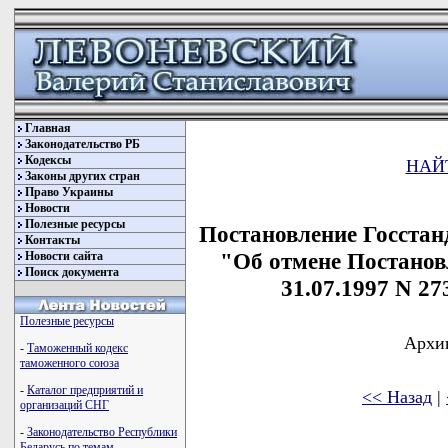
Главная
Законодательство РБ
Кодексы
НАЙ
Законы других стран
Право Украины
Новости
Полезные ресурсы
Постановление Госстанд
Контакты
"Об отмене Постанов
Новости сайта
Поиск документа
31.07.1997 N 27
Полезные ресурсы
Архив
-
Таможенный кодекс
таможенного союза
-
Каталог предприятий и
<< Назад
|
организаций СНГ
-
Законодательство Республики
Беларусь по темам