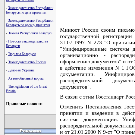
-
Законодательство Республики
Беларусь по дате принятия
-
Законодательство Республики
Беларусь по органу принятия
Минюст России своим письмом
-
Законы Республики Беларусь
государственной регистрации
-
Новости законодательства
31.07.1997 N 273 "О приняти
Беларуси
"Унифицированные системы д
-
Тюрьмы Беларуси
организационно - распоряд
оформлению документов" и от 2
-
Законодательство России
в действие изменения N 1 ГО
-
Деловая Украина
документации. Унифициро
-
Автомобильный портал
распорядительной докуме
документов".
-
The legislation of the Great
Britain
В связи с этим Госстандарт Рос
Правовые новости
Отменить Постановления Госс
принятии и введении в дейс
системы документации. Униф
распорядительной документаци
и от 21.01.2000 N 9-ст "О при