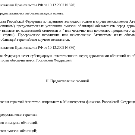
ановления Правительства РФ от 10.12.2002 N 876)
предоставляются на безвозмездной основе.
ства Российской Федерации по гарантиям возникают только в случае неисполнения Аг
еемником) предусмотренных условиями эмиссии облигаций обязательств перед держ
о выплате их номинальной стоимости и / или частично или полностью процентного д
й случай). Просроченное исполнение или неисполнение Агентством иных обязат
облигаций гарантийным случаем не является.
ановления Правительства РФ от 10.12.2002 N 876)
ая Федерация несет субсидиарную ответственность перед держателями облигаций по о
оторые обеспечиваются Российской Федерацией.
II. Предоставление гарантий
учения гарантий Агентство направляет в Министерство финансов Российской Федерац
предоставлении гарантии;
ия о выпуске облигаций;
екта эмиссии облигаций;