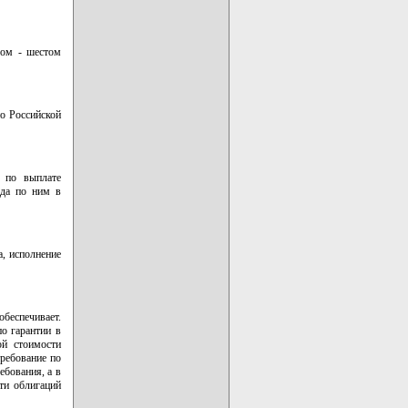
ром - шестом
но Российской
й по выплате
ода по ним в
а, исполнение
обеспечивает.
о гарантии в
ой стоимости
требование по
ебования, а в
ти облигаций