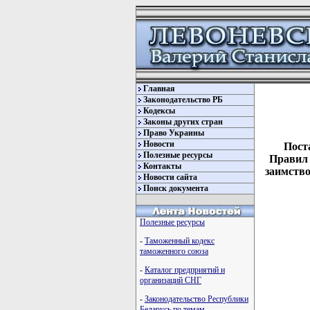
Главная
Законодательство РБ
Кодексы
Законы других стран
Право Украины
Новости
Пост
Полезные ресурсы
Правил 
Контакты
заимство
Новости сайта
Поиск документа
Полезные ресурсы
-
Таможенный кодекс
таможенного союза
-
Каталог предприятий и
организаций СНГ
-
Законодательство Республики
Беларусь по темам