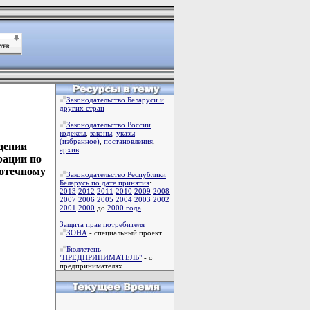
Законодательство Беларуси и
других стран
Законодательство России
кодексы
,
законы
,
указы
(избранное)
,
постановления
,
дении
архив
рации по
потечному
Законодательство Республики
Беларусь по дате принятия
:
2013
2012
2011
2010
2009
2008
2007
2006
2005
2004
2003
2002
2001
2000
до
2000 года
Защита прав потребителя
ЗОНА
- специальный проект
Бюллетень
"ПРЕДПРИНИМАТЕЛЬ"
- о
предпринимателях.