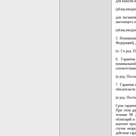
для выкупа 
(абзац введе
для погашен
настоящего п
(абзац введе
5. Номинальн
Федерацией, 
(п. 5 в ред.
6. Гарантии
номинальной
соответствии
(в ред. Пост
7. Гарантии 
обязательств
(в ред. Пост
Срок гаранти
При этом де
течение 90 
облигаций и 
выплате проц
случае непр
действие гар