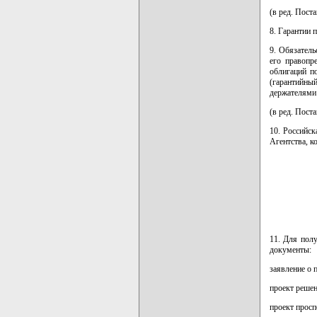
(в ред. Пост
8. Гарантии 
9. Обязатель
его правопр
облигаций п
(гарантийны
держателями 
(в ред. Пост
10. Российск
Агентства, к
11. Для пол
документы:
заявление о 
проект решен
проект просп