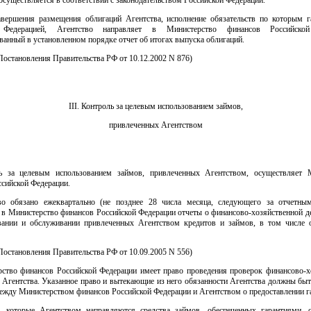
осуществляется в соответствии с законодательством Российской Федерации.
авершения размещения облигаций Агентства, исполнение обязательств по которым г
 Федерацией, Агентство направляет в Министерство финансов Российско
ванный в установленном порядке отчет об итогах выпуска облигаций.
. Постановления Правительства РФ от 10.12.2002 N 876)
III. Контроль за целевым использованием займов,
привлеченных Агентством
ь за целевым использованием займов, привлеченных Агентством, осуществляет 
ссийской Федерации.
во обязано ежеквартально (не позднее 28 числа месяца, следующего за отчетны
 в Министерство финансов Российской Федерации отчеты о финансово-хозяйственной д
вании и обслуживании привлеченных Агентством кредитов и займов, в том числе 
. Постановления Правительства РФ от 10.09.2005 N 556)
рство финансов Российской Федерации имеет право проведения проверок финансово-х
 Агентства. Указанное право и вытекающие из него обязанности Агентства должны бы
ежду Министерством финансов Российской Федерации и Агентством о предоставлении г
в которые Агентством направляются средства займов, обеспеченных гарантиями, 