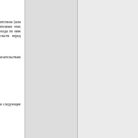
ентством (или
ателями этих
охода по ним
ельств перед
бязательствам
ии следующие