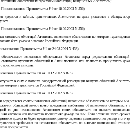
и погашения обеспеченных гарантиями облигаций, выпущенных Агентством;
н Постановлением Правительства РФ от 10.09.2005 N 556)
ия кредитов и займов, привлеченных Агентством на цели, указанные в абзацах вто
ункта.
н Постановлением Правительства РФ от 10.09.2005 N 556)
ая стоимость облигаций Агентства, исполнение обязательств по которым гарантирова
должна быть указана в валюте Российской Федерации.
 Постановления Правительства РФ от 24.08.2004 N 433)
 обеспечивают исполнение обязательств Агентства перед держателями облигаци
 стоимости купонных облигаций и / или частично или полностью процентного дох
 с проспектом эмиссии.
ановления Правительства РФ от 10.12.2002 N 876)
вступают в силу с момента государственной регистрации выпуска облигаций Агентств
 по которым гарантируется Российской Федерацией.
ановления Правительства РФ от 10.12.2002 N 876)
и определяется сроком погашения облигаций, исполнение обязательств по которым она 
ржатели облигаций имеют право предъявить требование об исполнении обязательств п
дней со дня неисполнения Агентством своих обязательств по выплате номинальн
/ или частично или полностью процентного дохода по ним. Если в течение этого срока 
ентного дохода не будет предъявлено, размер гарантии уменьшается на размер этого тр
едъявления требования по исполнению обязательств по выплате номинальной стоимос
антии прекращается.