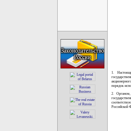
1. Настоящ
государстве
акционерног
порядок испо
2. Органом,
государств
соответству
Российской Ф