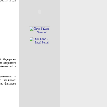
 2001 г. N 628
й Федерации
ям открытого
Агентство) и
ереговорах о
е заключать
тво финансов