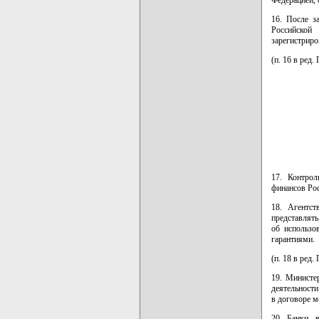
Федерацией, 
16. После з
Российской
зарегистриро
(п. 16 в ред
17. Контрол
финансов Ро
18. Агентст
представлять
об использо
гарантиями.
(п. 18 в ред
19. Министе
деятельности
в договоре м
20. Банки, 