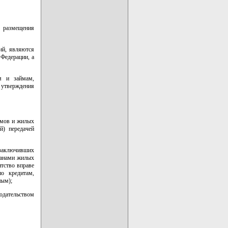
 размещения
ий, являются
Федерации, а
м и займам,
 утверждения
омов и жилых
й) передачей
 заключивших
данами жилых
тство вправе
о кредитам,
ным);
одательством