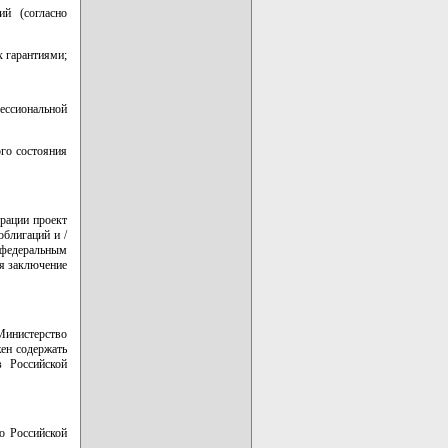
ий (согласно
х гарантиями;
ессиональной
го состояния
рации проект
блигаций и /
й федеральным
ся заключение
Министерство
ен содержать
в Российской
о Российской