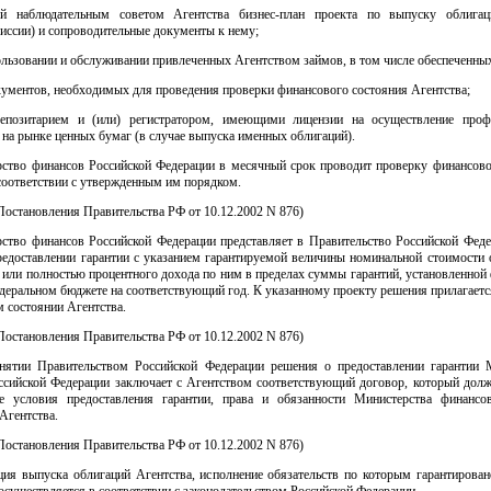
й наблюдательным советом Агентства бизнес-план проекта по выпуску облигац
иссии) и сопроводительные документы к нему;
ользовании и обслуживании привлеченных Агентством займов, в том числе обеспеченны
ументов, необходимых для проведения проверки финансового состояния Агентства;
епозитарием и (или) регистратором, имеющими лицензии на осуществление проф
 на рынке ценных бумаг (в случае выпуска именных облигаций).
рство финансов Российской Федерации в месячный срок проводит проверку финансово
соответствии с утвержденным им порядком.
. Постановления Правительства РФ от 10.12.2002 N 876)
рство финансов Российской Федерации представляет в Правительство Российской Феде
редоставлении гарантии с указанием гарантируемой величины номинальной стоимости о
 или полностью процентного дохода по ним в пределах суммы гарантий, установленно
деральном бюджете на соответствующий год. К указанному проекту решения прилагает
 состоянии Агентства.
. Постановления Правительства РФ от 10.12.2002 N 876)
нятии Правительством Российской Федерации решения о предоставлении гарантии 
ссийской Федерации заключает с Агентством соответствующий договор, который долж
е условия предоставления гарантии, права и обязанности Министерства финансо
Агентства.
. Постановления Правительства РФ от 10.12.2002 N 876)
ация выпуска облигаций Агентства, исполнение обязательств по которым гарантирован