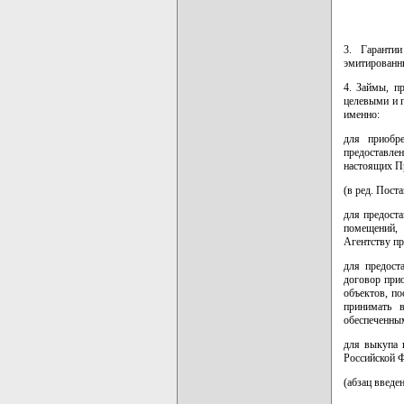
3. Гаранти
эмитированн
4. Займы, п
целевыми и 
именно:
для приобр
предоставле
настоящих П
(в ред. Пост
для предост
помещений, 
Агентству пр
для предост
договор при
объектов, п
принимать 
обеспеченным
для выкупа 
Российской Ф
(абзац введе