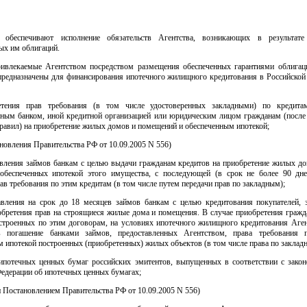
и обеспечивают исполнение обязательств Агентства, возникающих в результате
ых им облигаций.
ривлекаемые Агентством посредством размещения обеспеченных гарантиями облигац
предназначены для финансирования ипотечного жилищного кредитования в Российской 
етения прав требования (в том числе удостоверенных закладными) по кредита
нным банком, иной кредитной организацией или юридическим лицом гражданам (после
равил) на приобретение жилых домов и помещений и обеспеченным ипотекой;
ановления Правительства РФ от 10.09.2005 N 556)
авления займов банкам с целью выдачи гражданам кредитов на приобретение жилых д
обеспеченных ипотекой этого имущества, с последующей (в срок не более 90 дне
ав требования по этим кредитам (в том числе путем передачи прав по закладным);
авления на срок до 18 месяцев займов банкам с целью кредитования покупателей,
обретения прав на строящиеся жилые дома и помещения. В случае приобретения граж
остроенных по этим договорам, на условиях ипотечного жилищного кредитования Аген
в погашение банками займов, предоставленных Агентством, права требования п
 ипотекой построенных (приобретенных) жилых объектов (в том числе права по заклад
ипотечных ценных бумаг российских эмитентов, выпущенных в соответствии с закон
едерации об ипотечных ценных бумагах;
н Постановлением Правительства РФ от 10.09.2005 N 556)