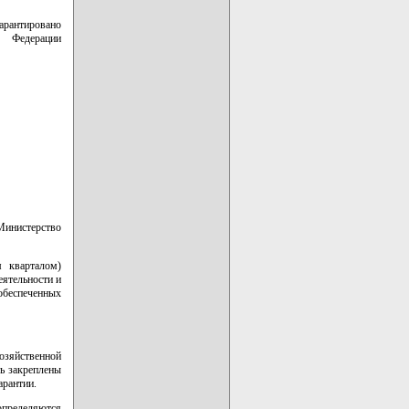
арантировано
й Федерации
Министерство
м кварталом)
еятельности и
обеспеченных
озяйственной
ть закреплены
арантии.
определяются