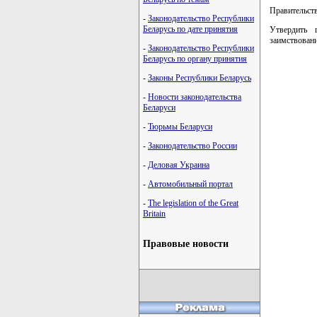
Правительств
-
Законодательство Республики
Беларусь по дате принятия
Утвердить 
заимствован
-
Законодательство Республики
Беларусь по органу принятия
-
Законы Республики Беларусь
-
Новости законодательства
Беларуси
-
Тюрьмы Беларуси
-
Законодательство России
-
Деловая Украина
-
Автомобильный портал
-
The legislation of the Great
Britain
Правовые новости