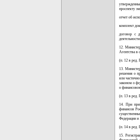
утвержденны
проспекту эм
отчет об исп
комплект док
договор с д
деятельности
12. Министе
Агентства в 
(п. 12 в ред
13. Министе
решения о п
или частично
законом о фе
о финансовом
(п. 13 в ред
14. При при
финансов Ро
существенны
Федерации и 
(п. 14 в ред
15. Регистр