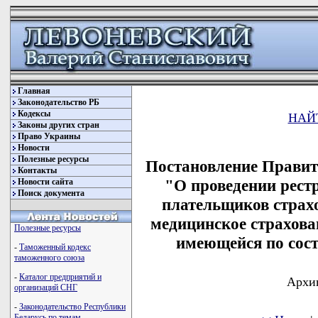
Главная
Законодательство РБ
Кодексы
НАЙ
Законы других стран
Право Украины
Новости
Полезные ресурсы
Постановление Правите
Контакты
"О проведении рест
Новости сайта
Поиск документа
плательщиков страхо
медицинское страхова
Полезные ресурсы
имеющейся по сост
-
Таможенный кодекс
таможенного союза
-
Каталог предприятий и
Архив
организаций СНГ
-
Законодательство Республики
Беларусь по темам