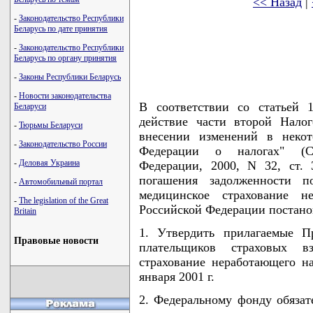
<< Назад
|
-
Законодательство Республики
Беларусь по дате принятия
-
Законодательство Республики
Беларусь по органу принятия
-
Законы Республики Беларусь
-
Новости законодательства
В соответствии со статьей 
Беларуси
действие части второй Нало
-
Тюрьмы Беларуси
внесении изменений в некот
-
Законодательство России
Федерации о налогах" (Со
-
Деловая Украина
Федерации, 2000, N 32, ст. 
погашения задолженности п
-
Автомобильный портал
медицинское страхование не
-
The legislation of the Great
Российской Федерации постано
Britain
1. Утвердить прилагаемые П
Правовые новости
плательщиков страховых в
страхование неработающего н
января 2001 г.
2. Федеральному фонду обязат