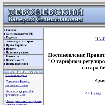
Главная
Законодательство РБ
Кодексы
НАЙ
Законы других стран
Право Украины
Новости
Полезные ресурсы
Постановление Правите
Контакты
"О тарифном регулиро
Новости сайта
Поиск документа
сахара бе
Полезные ресурсы
Архив
-
Таможенный кодекс
таможенного союза
-
Каталог предприятий и
<< Назад
|
организаций СНГ
-
Законодательство Республики
Беларусь по темам