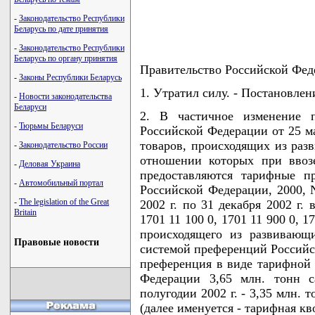
-
Законодательство Республики
Беларусь по дате принятия
-
Законодательство Республики
Беларусь по органу принятия
Правительство Российской Фед
-
Законы Республики Беларусь
1. Утратил силу. - Постановлен
-
Новости законодательства
Беларуси
2. В частичное изменение п
-
Тюрьмы Беларуси
Российской Федерации от 25 ма
товаров, происходящих из раз
-
Законодательство России
отношении которых при ввоз
-
Деловая Украина
предоставляются тарифные пр
-
Автомобильный портал
Российской Федерации, 2000, N
-
The legislation of the Great
2002 г. по 31 декабря 2002 г.
Britain
1701 11 100 0, 1701 11 900 0, 17
происходящего из развивающ
Правовые новости
системой преференций Российс
преференция в виде тарифной 
Федерации 3,65 млн. тонн с
полугодии 2002 г. - 3,35 млн. т
(далее именуется - тарифная кво