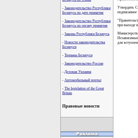
Утвердить С
-
Законодательство Республики
подписанное 
Беларусь по дате принятия
"Правительст
-
Законодательство Республики
при выходе и
Беларусь по органу принятия
Министерст
-
Законы Республики Беларусь
Независимых
-
Новости законодательства
для вступлен
Беларуси
-
Тюрьмы Беларуси
-
Законодательство России
-
Деловая Украина
-
Автомобильный портал
-
The legislation of the Great
Britain
Правовые новости
карта новых