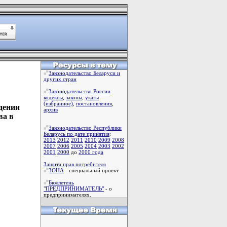
Законодательство Беларуси и
других стран
Законодательство России
кодексы
,
законы
,
указы
(избранное)
,
постановления
,
дении
архив
ва в
Законодательство Республики
Беларусь по дате принятия
:
2013
2012
2011
2010
2009
2008
2007
2006
2005
2004
2003
2002
2001
2000
до
2000 года
Защита прав потребителя
ЗОНА
- специальный проект
Бюллетень
"ПРЕДПРИНИМАТЕЛЬ"
- о
предпринимателях.