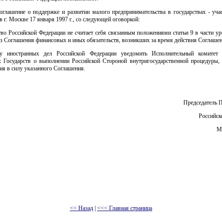
оглашение о поддержке и развитии малого предпринимательства в государствах - уча
в г. Москве 17 января 1997 г., со следующей оговоркой:
во Российской Федерации не считает себя связанным положениями статьи 9 в части у
з Соглашения финансовых и иных обязательств, возникших за время действия Соглашен
ву иностранных дел Российской Федерации уведомить Исполнительный комитет 
 Государств о выполнении Российской Стороной внутригосударственной процедуры,
ия в силу указанного Соглашения.
Председатель 
Российск
М
<< Назад
|
<<< Главная страница
 документов