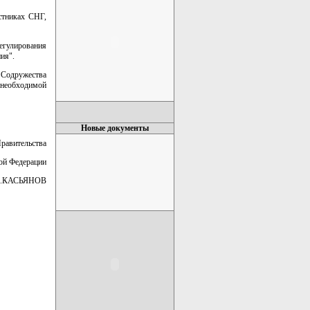
стниках СНГ,
регулирования
ия".
Содружества
 необходимой
Новые документы
Правительства
ой Федерации
.КАСЬЯНОВ