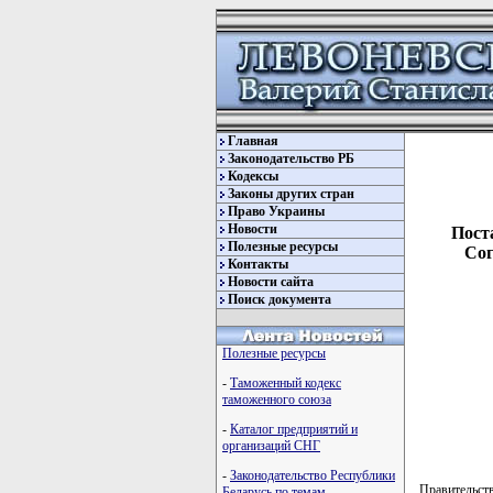
Главная
Законодательство РБ
Кодексы
Законы других стран
Право Украины
Новости
Пост
Полезные ресурсы
Сог
Контакты
Новости сайта
Поиск документа
Полезные ресурсы
-
Таможенный кодекс
таможенного союза
-
Каталог предприятий и
организаций СНГ
-
Законодательство Республики
Правительств
Беларусь по темам