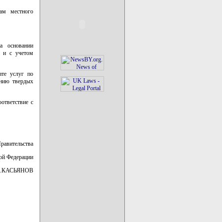
нам местного
а основании
г и с учетом
ате услуг по
ению твердых
ответствие с
Правительства
ой Федерации
.КАСЬЯНОВ