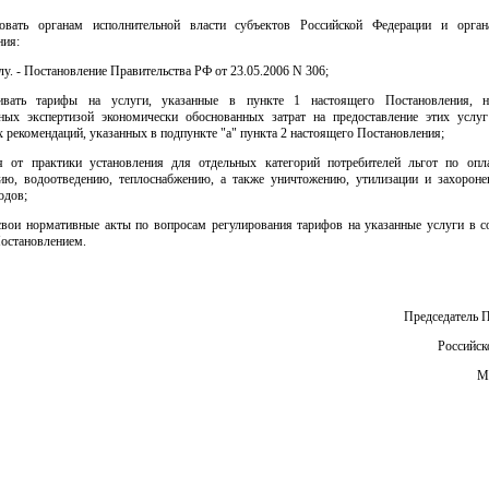
овать органам исполнительной власти субъектов Российской Федерации и орга
ния:
илу. - Постановление Правительства РФ от 23.05.2006 N 306;
ливать тарифы на услуги, указанные в пункте 1 настоящего Постановления, н
ных экспертизой экономически обоснованных затрат на предоставление этих услу
 рекомендаций, указанных в подпункте "а" пункта 2 настоящего Постановления;
ся от практики установления для отдельных категорий потребителей льгот по опл
ию, водоотведению, теплоснабжению, а также уничтожению, утилизации и захорон
одов;
 свои нормативные акты по вопросам регулирования тарифов на указанные услуги в со
остановлением.
Председатель 
Российск
М