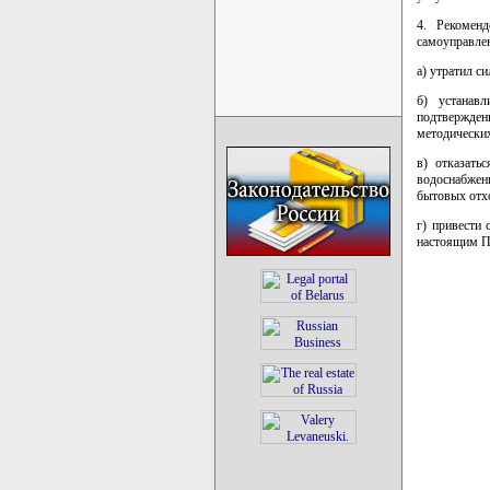
4. Рекоменд
самоуправле
а) утратил с
б) устанав
подтвержден
методических
в) отказать
водоснабжен
бытовых отх
г) привести
настоящим П