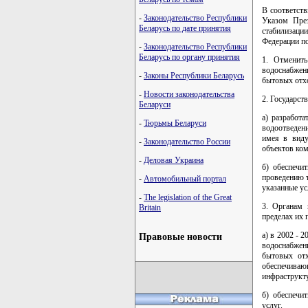
В соответст
-
Законодательство Республики
Указом През
Беларусь по дате принятия
стабилизаци
Федерации по
-
Законодательство Республики
Беларусь по органу принятия
1. Отменит
водоснабжен
-
Законы Республики Беларусь
бытовых отхо
-
Новости законодательства
2. Государст
Беларуси
а) разработ
-
Тюрьмы Беларуси
водоотведен
имея в виду
-
Законодательство России
объектов ко
-
Деловая Украина
б) обеспечи
проведению 
-
Автомобильный портал
указанные ус
-
The legislation of the Great
3. Органам 
Britain
пределах их 
а) в 2002 - 
Правовые новости
водоснабжен
бытовых отх
обеспечиваю
инфраструкт
б) обеспечи
услуг.