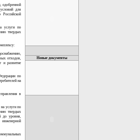
, одобренной
 условий для
о Российской
а услуги по
ению твердых
омплексу:
доснабжению,
Новые документы
вых отходов,
г и развитие
Федерации по
ребителей на
управления в
 на услуги по
ению твердых
й до уровня,
й инженерной
коммунальных