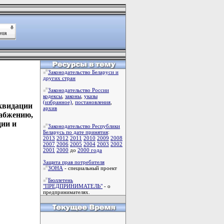
Законодательство Беларуси и
других стран
Законодательство России
кодексы
,
законы
,
указы
(избранное)
,
постановления
,
иквидации
архив
набжению,
ции и
Законодательство Республики
Беларусь по дате принятия
:
2013
2012
2011
2010
2009
2008
2007
2006
2005
2004
2003
2002
2001
2000
до
2000 года
Защита прав потребителя
ЗОНА
- специальный проект
Бюллетень
"ПРЕДПРИНИМАТЕЛЬ"
- о
предпринимателях.