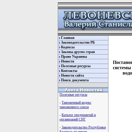
Главная
Законодательство РБ
Кодексы
Законы других стран
Право Украины
Новости
Постанов
Полезные ресурсы
системы 
Контакты
водо
Новости сайта
Поиск документа
Полезные ресурсы
-
Таможенный кодекс
таможенного союза
-
Каталог предприятий и
организаций СНГ
-
Законодательство Республики
Беларусь по темам