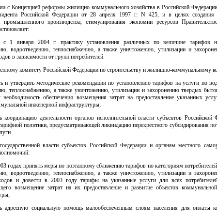
вии с Концепцией реформы жилищно-коммунального хозяйства в Российской Федерации
идента Российской Федерации от 28 апреля 1997 г. N 425, и в целях создания
и промышленного производства, стимулирования экономии ресурсов Правительств
становляет:
ь с 1 января 2004 г. практику установления различных по величине тарифов н
ию, водоотведению, теплоснабжению, а также уничтожению, утилизации и захорон
дов в зависимости от групп потребителей.
венному комитету Российской Федерации по строительству и жилищно-коммунальному к
ать и утвердить методические рекомендации по установлению тарифов на услуги по во
ию, теплоснабжению, а также уничтожению, утилизации и захоронению твердых быто
 необходимость обеспечения возмещения затрат на предоставление указанных услу
ммунальной инженерной инфраструктуры;
ть координацию деятельности органов исполнительной власти субъектов Российской 
тарифной политики, предусматривающей ликвидацию перекрестного субсидирования пот
луги.
государственной власти субъектов Российской Федерации и органам местного само
полномочий:
2003 годах принять меры по поэтапному сближению тарифов по категориям потребителей
ию, водоотведению, теплоснабжению, а также уничтожению, утилизации и захорон
одов и довести в 2003 году тарифы на указанные услуги для всех потребителе
щего возмещение затрат на их предоставление и развитие объектов коммунально
уры;
ть адресную социальную помощь малообеспеченным слоям населения для оплаты 