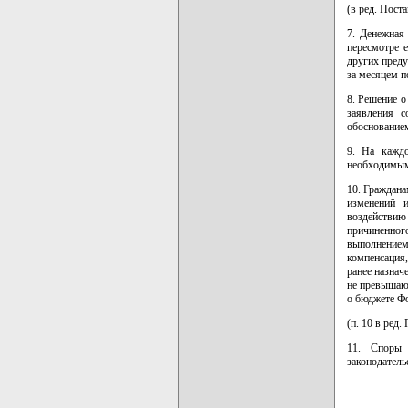
(в ред. Пост
7. Денежная
пересмотре 
других преду
за месяцем п
8. Решение о
заявления 
обоснованием
9. На каждо
необходимым
10. Граждана
изменений 
воздействи
причиненног
выполнением
компенсация,
ранее назнач
не превышаю
о бюджете Фо
(п. 10 в ред
11. Споры 
законодатель