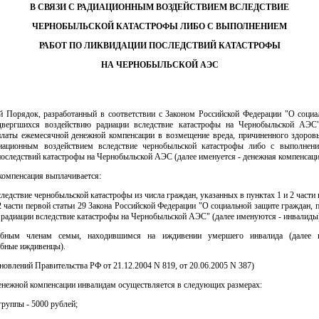
В СВЯЗИ С РАДИАЦИОННЫМ ВОЗДЕЙСТВИЕМ ВСЛЕДСТВИЕ
ЧЕРНОБЫЛЬСКОЙ КАТАСТРОФЫ ЛИБО С ВЫПОЛНЕНИЕМ
РАБОТ ПО ЛИКВИДАЦИИ ПОСЛЕДСТВИЙ КАТАСТРОФЫ
НА ЧЕРНОБЫЛЬСКОЙ АЭС
й Порядок, разработанный в соответствии с Законом Российской Федерации "О социа
двергшихся воздействию радиации вследствие катастрофы на Чернобыльской АЭС"
латы ежемесячной денежной компенсации в возмещение вреда, причиненного здоров
иационным воздействием вследствие чернобыльской катастрофы либо с выполнен
оследствий катастрофы на Чернобыльской АЭС (далее именуется - денежная компенсаци
компенсация выплачивается:
ледствие чернобыльской катастрофы из числа граждан, указанных в пунктах 1 и 2 части 
2 части первой статьи 29 Закона Российской Федерации "О социальной защите граждан,
радиации вследствие катастрофы на Чернобыльской АЭС" (далее именуются - инвалиды
собным членам семьи, находившимся на иждивении умершего инвалида (далее 
обные иждивенцы).
ановлений Правительства РФ от 21.12.2004 N 819, от 20.06.2005 N 387)
енежной компенсации инвалидам осуществляется в следующих размерах:
группы - 5000 рублей;