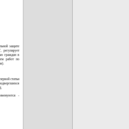
льной защите
, регулирует
ью граждан в
ием работ по
я).
первой статьи
 подвергшихся
);
именуются -