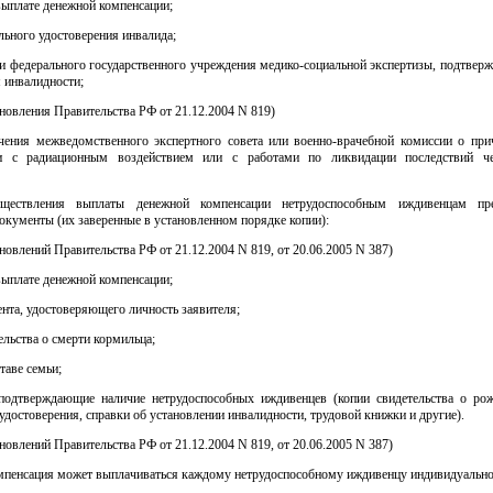
выплате денежной компенсации;
льного удостоверения инвалида;
ки федерального государственного учреждения медико-социальной экспертизы, подтвер
 инвалидности;
ановления Правительства РФ от 21.12.2004 N 819)
чения межведомственного экспертного совета или военно-врачебной комиссии о при
ти с радиационным воздействием или с работами по ликвидации последствий че
ществления выплаты денежной компенсации нетрудоспособным иждивенцам пре
кументы (их заверенные в установленном порядке копии):
ановлений Правительства РФ от 21.12.2004 N 819, от 20.06.2005 N 387)
выплате денежной компенсации;
нта, удостоверяющего личность заявителя;
ельства о смерти кормильца;
таве семьи;
подтверждающие наличие нетрудоспособных иждивенцев (копии свидетельства о рож
удостоверения, справки об установлении инвалидности, трудовой книжки и другие).
ановлений Правительства РФ от 21.12.2004 N 819, от 20.06.2005 N 387)
мпенсация может выплачиваться каждому нетрудоспособному иждивенцу индивидуально