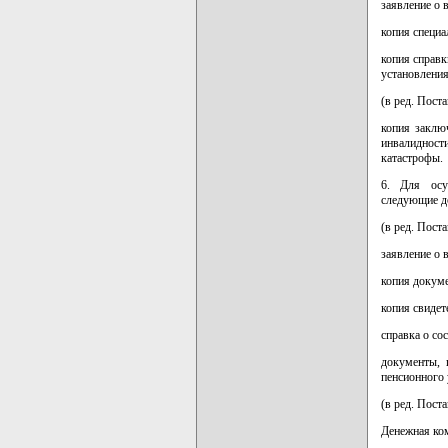
заявление о 
копия специа
копия справ
установления
(в ред. Пост
копия заклю
инвалиднос
катастрофы.
6. Для осу
следующие до
(в ред. Пост
заявление о 
копия докуме
копия свидет
справка о сос
документы, 
пенсионного 
(в ред. Пост
Денежная ко