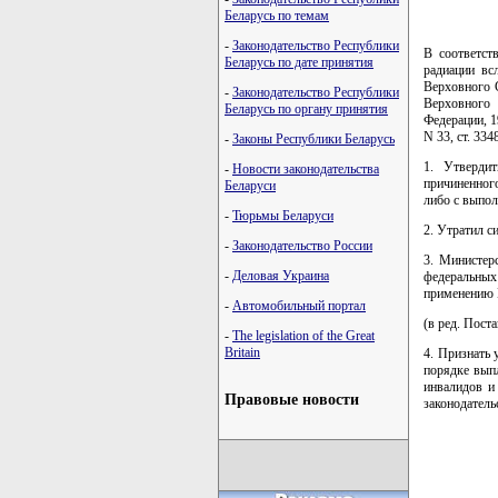
Беларусь по темам
-
Законодательство Республики
В соответст
Беларусь по дате принятия
радиации вс
Верховного 
-
Законодательство Республики
Верховного 
Беларусь по органу принятия
Федерации, 19
N 33, ст. 33
-
Законы Республики Беларусь
1. Утверди
-
Новости законодательства
причиненног
Беларуси
либо с выпо
-
Тюрьмы Беларуси
2. Утратил с
-
Законодательство России
3. Министер
-
Деловая Украина
федеральных
применению 
-
Автомобильный портал
(в ред. Пост
-
The legislation of the Great
Britain
4. Признать 
порядке вып
инвалидов и
Правовые новости
законодатель