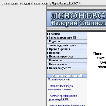
о ликвидации последствий катастрофы на Чернобыльской АЭС" />
Главная
Законодательство РБ
Кодексы
Законы других стран
Право Украины
Новости
Постан
Полезные ресурсы
ежем
Контакты
здо
Новости сайта
черн
Поиск документа
Полезные ресурсы
-
Таможенный кодекс
таможенного союза
-
Каталог предприятий и
организаций СНГ
-
Законодательство Республики