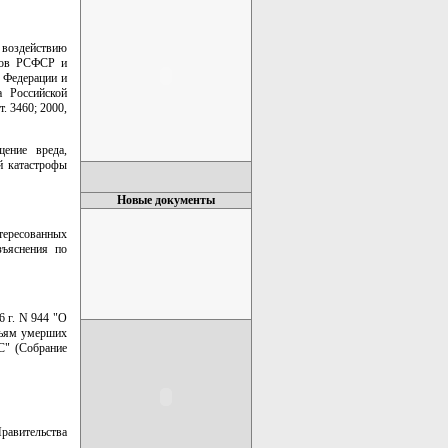
 воздействию
атов РСФСР и
 Федерации и
а Российской
т. 3460; 2000,
ение вреда,
й катастрофы
Новые документы
тересованных
зъяснения по
6 г. N 944 "О
мьям умерших
С" (Собрание
Правительства