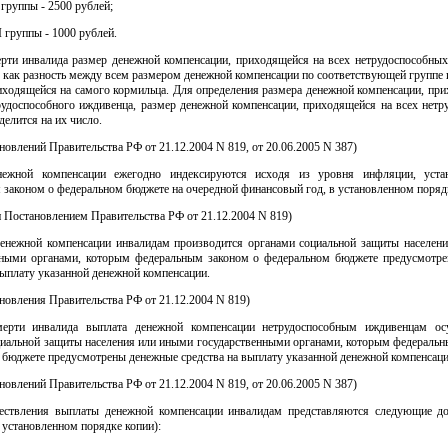
 группы - 2500 рублей;
I группы - 1000 рублей.
ерти инвалида размер денежной компенсации, приходящейся на всех нетрудоспособных
 как разность между всем размером денежной компенсации по соответствующей группе
иходящейся на самого кормильца. Для определения размера денежной компенсации, пр
рудоспособного иждивенца, размер денежной компенсации, приходящейся на всех нетр
делится на их число.
ановлений Правительства РФ от 21.12.2004 N 819, от 20.06.2005 N 387)
нежной компенсации ежегодно индексируются исходя из уровня инфляции, устан
законом о федеральном бюджете на очередной финансовый год, в установленном поряд
н Постановлением Правительства РФ от 21.12.2004 N 819)
денежной компенсации инвалидам производится органами социальной защиты населен
нными органами, которым федеральным законом о федеральном бюджете предусмотр
выплату указанной денежной компенсации.
ановления Правительства РФ от 21.12.2004 N 819)
ерти инвалида выплата денежной компенсации нетрудоспособным иждивенцам ос
циальной защиты населения или иными государственными органами, которым федеральн
 бюджете предусмотрены денежные средства на выплату указанной денежной компенсаци
ановлений Правительства РФ от 21.12.2004 N 819, от 20.06.2005 N 387)
ествления выплаты денежной компенсации инвалидам представляются следующие д
 установленном порядке копии):