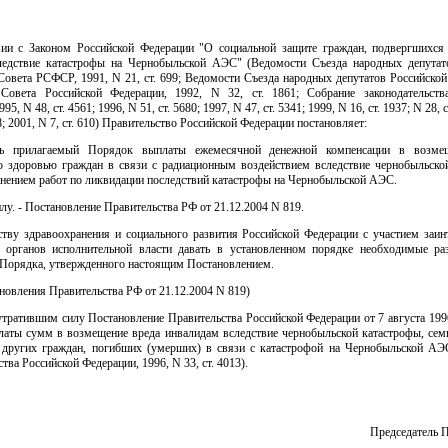
вии с Законом Российской Федерации "О социальной защите граждан, подвергшихся
ледствие катастрофы на Чернобыльской АЭС" (Ведомости Съезда народных депут
Совета РСФСР, 1991, N 21, ст. 699; Ведомости Съезда народных депутатов Российской
Совета Российской Федерации, 1992, N 32, ст. 1861; Собрание законодательств
95, N 48, ст. 4561; 1996, N 51, ст. 5680; 1997, N 47, ст. 5341; 1999, N 16, ст. 1937; N 28, с
48; 2001, N 7, ст. 610) Правительство Российской Федерации постановляет:
ть прилагаемый Порядок выплаты ежемесячной денежной компенсации в возмещ
о здоровью граждан в связи с радиационным воздействием вследствие чернобыльско
лнением работ по ликвидации последствий катастрофы на Чернобыльской АЭС.
илу. - Постановление Правительства РФ от 21.12.2004 N 819.
ству здравоохранения и социального развития Российской Федерации с участием заин
 органов исполнительной власти давать в установленном порядке необходимые ра
Порядка, утвержденного настоящим Постановлением.
ановления Правительства РФ от 21.12.2004 N 819)
утратившим силу Постановление Правительства Российской Федерации от 7 августа 199
латы сумм в возмещение вреда инвалидам вследствие чернобыльской катастрофы, се
 других граждан, погибших (умерших) в связи с катастрофой на Чернобыльской АЭ
ства Российской Федерации, 1996, N 33, ст. 4013).
Председатель 