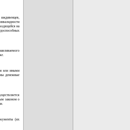
 иждивенцев,
 инвалидности
иходящейся на
удоспособных
авливаемого
ке.
ия или иными
ены денежные
уществляется
ым законом о
и.
окументы (их