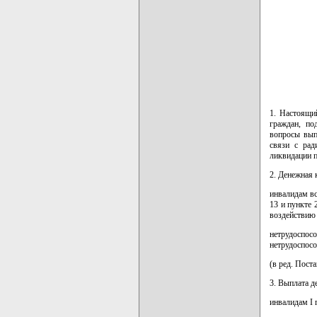
1. Настоящи
граждан, по
вопросы вып
связи с рад
ликвидации п
2. Денежная 
инвалидам вс
13 и пункте 
воздействию 
нетрудоспо
нетрудоспос
(в ред. Пост
3. Выплата д
инвалидам I 