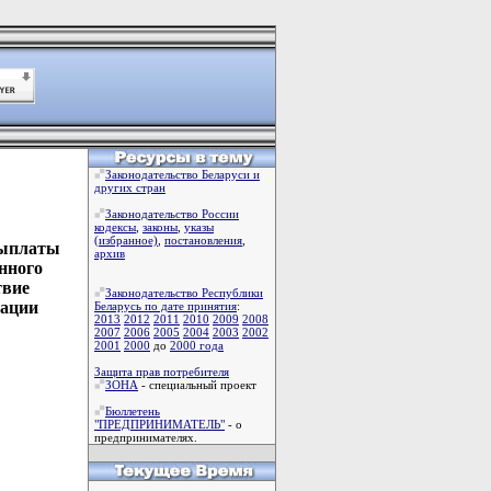
Законодательство Беларуси и
других стран
Законодательство России
кодексы
,
законы
,
указы
(избранное)
,
постановления
,
выплаты
архив
нного
твие
Законодательство Республики
дации
Беларусь по дате принятия
:
2013
2012
2011
2010
2009
2008
2007
2006
2005
2004
2003
2002
2001
2000
до
2000 года
Защита прав потребителя
ЗОНА
- специальный проект
Бюллетень
"ПРЕДПРИНИМАТЕЛЬ"
- о
предпринимателях.