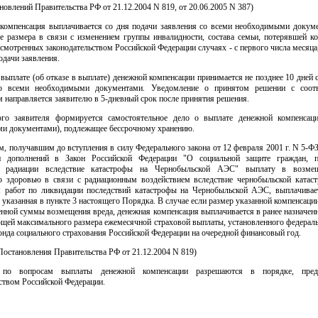
ановлений Правительства РФ от 21.12.2004 N 819, от 20.06.2005 N 387)
 компенсация выплачивается со дня подачи заявления со всеми необходимыми докуме
ее размера в связи с изменением группы инвалидности, состава семьи, потерявшей ко
смотренных законодательством Российской Федерации случаях - с первого числа месяц
одачи заявления.
 выплате (об отказе в выплате) денежной компенсации принимается не позднее 10 дней 
со всеми необходимыми документами. Уведомление о принятом решении с соот
 направляется заявителю в 5-дневный срок после принятия решения.
го заявителя формируется самостоятельное дело о выплате денежной компенсац
и документами), подлежащее бессрочному хранению.
м, получавшим до вступления в силу Федерального закона от 12 февраля 2001 г. N 5-Ф
и дополнений в Закон Российской Федерации "О социальной защите граждан, п
ю радиации вследствие катастрофы на Чернобыльской АЭС" выплату в возмещ
о здоровью в связи с радиационным воздействием вследствие чернобыльской катас
 работ по ликвидации последствий катастрофы на Чернобыльской АЭС, выплачивае
 указанная в пункте 3 настоящего Порядка. В случае если размер указанной компенсации
енной суммы возмещения вреда, денежная компенсация выплачивается в ранее назначен
щей максимального размера ежемесячной страховой выплаты, установленного федерал
нда социального страхования Российской Федерации на очередной финансовый год.
. Постановления Правительства РФ от 21.12.2004 N 819)
по вопросам выплаты денежной компенсации разрешаются в порядке, пред
ством Российской Федерации.