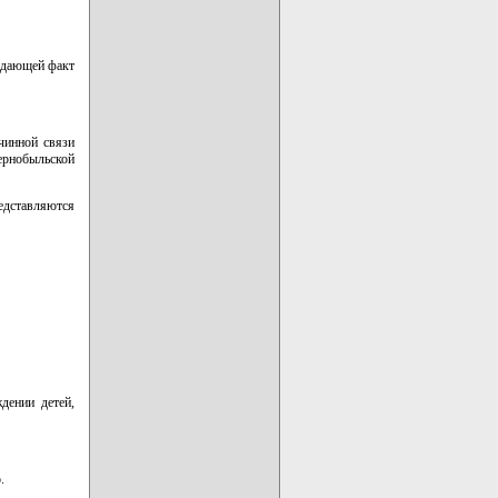
ждающей факт
чинной связи
рнобыльской
дставляются
дении детей,
.