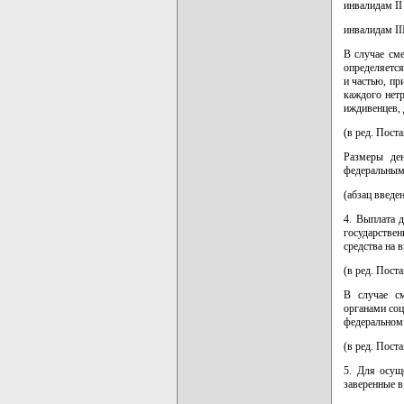
инвалидам II
инвалидам II
В случае см
определяется
и частью, пр
каждого нет
иждивенцев, 
(в ред. Пост
Размеры де
федеральным 
(абзац введе
4. Выплата 
государстве
средства на 
(в ред. Пост
В случае см
органами со
федеральном
(в ред. Пост
5. Для осущ
заверенные в