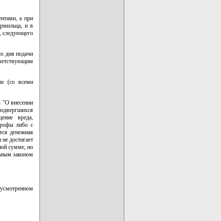
нтами, а при
рмильца, и в
а, следующего
со дня подачи
ветствующим
ии (со всеми
З "О внесении
одвергшихся
ение вреда,
трофы либо с
тся денежная
 не достигает
ной сумме, но
ьным законом
усмотренном