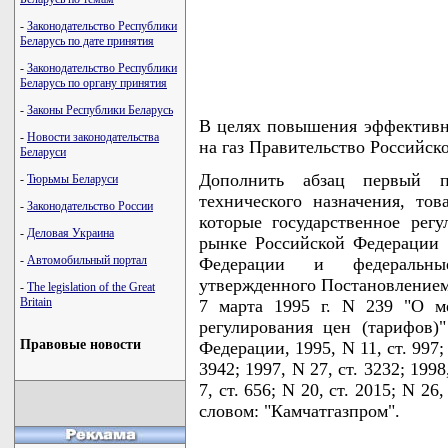
-
Законодательство Республики
Беларусь по дате принятия
-
Законодательство Республики
Беларусь по органу принятия
-
Законы Республики Беларусь
В целях повышения эффективно
-
Новости законодательства
на газ Правительство Российск
Беларуси
Дополнить абзац первый п
-
Тюрьмы Беларуси
технического назначения, тов
-
Законодательство России
которые государственное рег
-
Деловая Украина
рынке Российской Федерации 
-
Автомобильный портал
Федерации и федеральны
утвержденного Постановлением
-
The legislation of the Great
Britain
7 марта 1995 г. N 239 "О м
регулирования цен (тарифов)"
Правовые новости
Федерации, 1995, N 11, ст. 997; 
3942; 1997, N 27, ст. 3232; 1998
7, ст. 656; N 20, ст. 2015; N 26
словом: "Камчатгазпром".