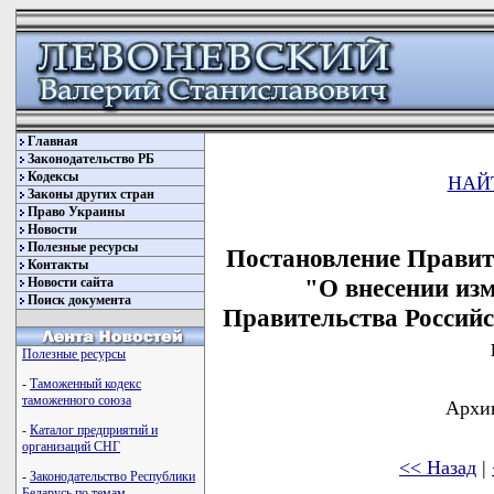
Главная
Законодательство РБ
Кодексы
НАЙ
Законы других стран
Право Украины
Новости
Полезные ресурсы
Постановление Правите
Контакты
"О внесении из
Новости сайта
Поиск документа
Правительства Российс
Полезные ресурсы
-
Таможенный кодекс
таможенного союза
Архив
-
Каталог предприятий и
организаций СНГ
<< Назад
|
-
Законодательство Республики
Беларусь по темам