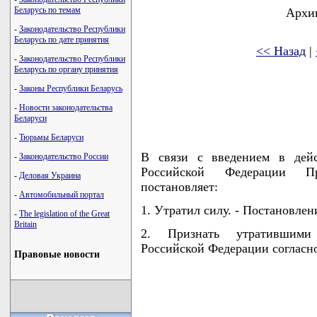
Беларусь по темам
Архив
-
Законодательство Республики
Беларусь по дате принятия
<< Назад
|
-
Законодательство Республики
Беларусь по органу принятия
-
Законы Республики Беларусь
-
Новости законодательства
Беларуси
-
Тюрьмы Беларуси
В связи с введением в дейс
-
Законодательство России
Российской Федерации Пр
-
Деловая Украина
постановляет:
-
Автомобильный портал
1. Утратил силу. - Постановлен
-
The legislation of the Great
Britain
2. Признать утратившими
Российской Федерации согласн
Правовые новости