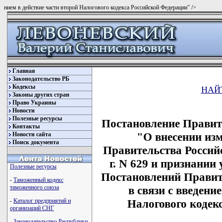
нием в действие части второй Налогового кодекса Российской Федерации" />
Главная
Законодательство РБ
Кодексы
НАЙ
Законы других стран
Право Украины
Новости
Полезные ресурсы
Постановление Правите
Контакты
"О внесении из
Новости сайта
Поиск документа
Правительства Россий
г. N 629 и признани
Полезные ресурсы
Постановлений Правит
-
Таможенный кодекс
в связи с введени
таможенного союза
Налогового кодек
-
Каталог предприятий и
организаций СНГ
-
Законодательство Республики