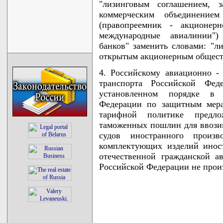
"лизинговым соглашением, 
коммерческим объединение
(правопреемник - акционер
международные авиалинии")
банков" заменить словами: "
открытым акционерным обществ
4. Российскому авиационно -
транспорта Российской Фе
установленном порядке в 
Федерации по защитным мера
тарифной политике предл
таможенных пошлин для ввоз
судов иностранного произ
комплектующих изделий иност
отечественной гражданской а
Российской Федерации не произ