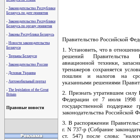
-
Законодательство Республики
Беларусь по дате принятия
-
Законодательство Республики
Беларусь по органу принятия
-
Законы Республики Беларусь
Правительство Российской Фед
-
Новости законодательства
Беларуси
1. Установить, что в отношени
решений Правительства Р
-
Тюрьмы Беларуси
авиационной техники, запасн
-
Законодательство России
тренажеров сохраняется усло
-
Деловая Украина
пошлин и налогов на срок
-
Автомобильный портал
указанными решениями Правите
-
The legislation of the Great
2. Признать утратившим силу 
Britain
Федерации от 7 июля 1998 
государственной поддержке 
Правовые новости
законодательства Российской Фе
3. В распоряжении Правительс
г. N 737-р (Собрание законода
ст. 547) после слова: "нало