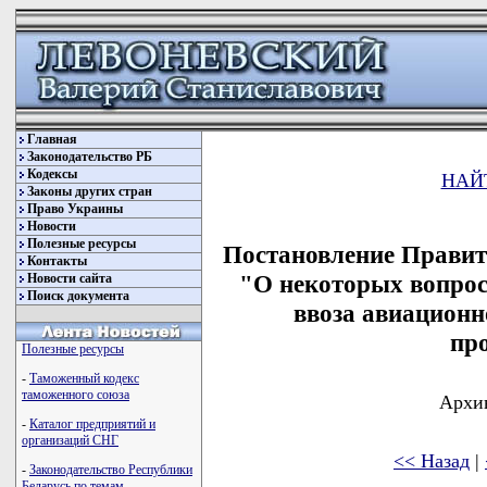
Главная
Законодательство РБ
Кодексы
НАЙ
Законы других стран
Право Украины
Новости
Полезные ресурсы
Постановление Правите
Контакты
"О некоторых вопрос
Новости сайта
Поиск документа
ввоза авиационн
пр
Полезные ресурсы
-
Таможенный кодекс
таможенного союза
Архив
-
Каталог предприятий и
организаций СНГ
<< Назад
|
-
Законодательство Республики
Беларусь по темам