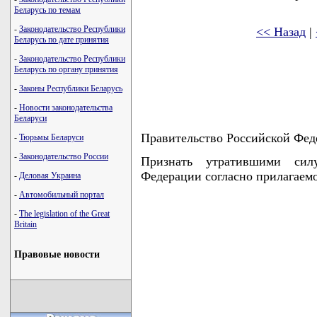
Беларусь по темам
-
Законодательство Республики
<< Назад
|
Беларусь по дате принятия
-
Законодательство Республики
Беларусь по органу принятия
-
Законы Республики Беларусь
-
Новости законодательства
Беларуси
Правительство Российской Фед
-
Тюрьмы Беларуси
-
Законодательство России
Признать утратившими сил
Федерации согласно прилагаем
-
Деловая Украина
-
Автомобильный портал
-
The legislation of the Great
Britain
Правовые новости