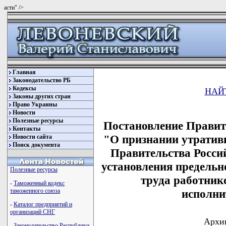
асти" />
Главная
Законодательство РБ
Кодексы
НАЙ
Законы других стран
Право Украины
Новости
Полезные ресурсы
Постановление Правите
Контакты
"О признании утратив
Новости сайта
Поиск документа
Правительства Росси
установления предельн
Полезные ресурсы
труда работник
-
Таможенный кодекс
исполни
таможенного союза
-
Каталог предприятий и
организаций СНГ
Архив
-
Законодательство Республики