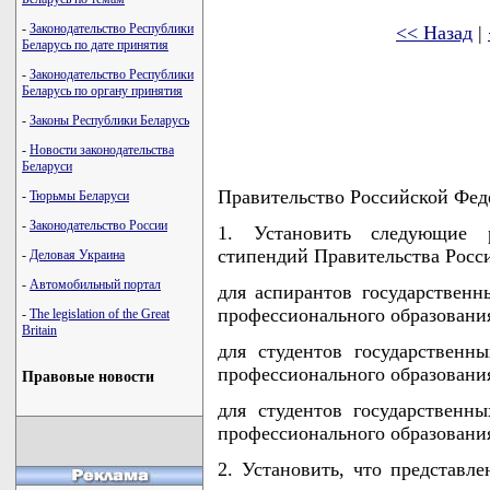
-
Законодательство Республики
<< Назад
|
Беларусь по дате принятия
-
Законодательство Республики
Беларусь по органу принятия
-
Законы Республики Беларусь
-
Новости законодательства
Беларуси
Правительство Российской Фед
-
Тюрьмы Беларуси
-
Законодательство России
1. Установить следующие р
стипендий Правительства Росс
-
Деловая Украина
-
Автомобильный портал
для аспирантов государствен
профессионального образования
-
The legislation of the Great
Britain
для студентов государственн
профессионального образования
Правовые новости
для студентов государственн
профессионального образования
2. Установить, что представл