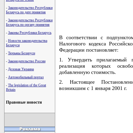
-
Законодательство Республики
Беларусь по дате принятия
-
Законодательство Республики
Беларусь по органу принятия
-
Законы Республики Беларусь
В соответствии с подпункто
-
Новости законодательства
Налогового кодекса Российск
Беларуси
Федерации постановляет:
-
Тюрьмы Беларуси
1. Утвердить прилагаемый п
-
Законодательство России
реализация которых осво
-
Деловая Украина
добавленную стоимость.
-
Автомобильный портал
2. Настоящее Постановлен
-
The legislation of the Great
возникшим с 1 января 2001 г.
Britain
Правовые новости