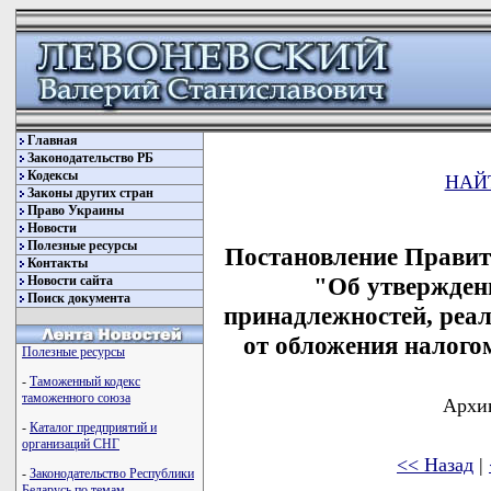
Главная
Законодательство РБ
Кодексы
НАЙ
Законы других стран
Право Украины
Новости
Полезные ресурсы
Постановление Правите
Контакты
"Об утвержден
Новости сайта
Поиск документа
принадлежностей, реа
от обложения налого
Полезные ресурсы
-
Таможенный кодекс
таможенного союза
Архив
-
Каталог предприятий и
организаций СНГ
<< Назад
|
-
Законодательство Республики
Беларусь по темам