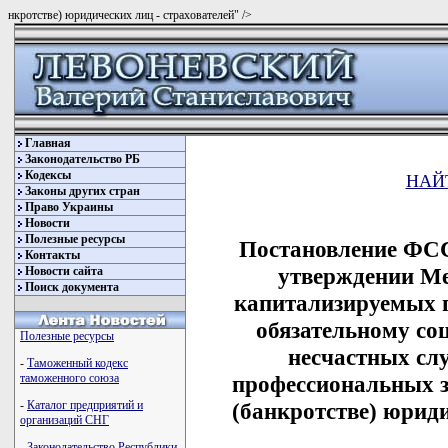
нкротстве) юридических лиц - страхователей" />
Главная
Законодательство РБ
Кодексы
НАЙ
Законы других стран
Право Украины
Новости
Полезные ресурсы
Постановление ФСС
Контакты
утверждении Ме
Новости сайта
Поиск документа
капитализируемых п
обязательному со
Полезные ресурсы
несчастных слу
-
Таможенный кодекс
профессиональных з
таможенного союза
(банкротстве) юриди
-
Каталог предприятий и
организаций СНГ
-
Законодательство Республики