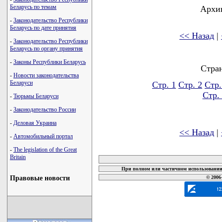
Беларусь по темам
Архив
-
Законодательство Республики
Беларусь по дате принятия
<< Назад
|
-
Законодательство Республики
Беларусь по органу принятия
-
Законы Республики Беларусь
Стра
-
Новости законодательства
Беларуси
Стр. 1
Стр. 2
Стр.
Стр.
-
Тюрьмы Беларуси
-
Законодательство России
-
Деловая Украина
<< Назад
|
-
Автомобильный портал
карта новых документов
-
The legislation of the Great
Britain
При полном или частичном использовании 
Правовые новости
© 2006