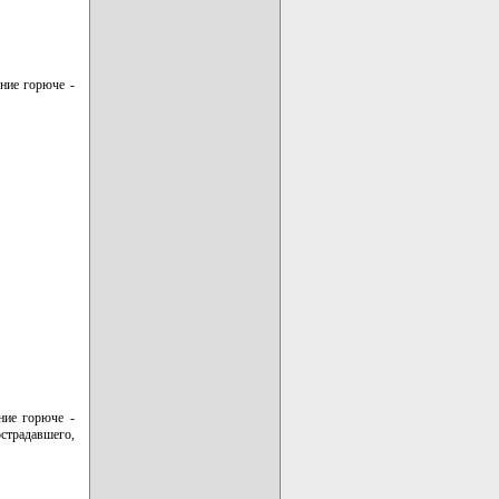
ние горюче -
ние горюче -
страдавшего,