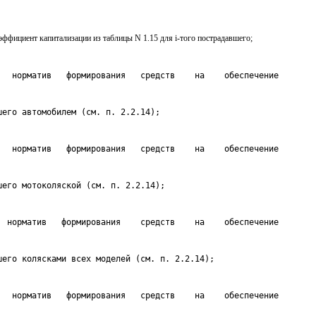
коэффициент капитализации из таблицы N 1.15 для i-того пострадавшего;
   норматив   формирования   средств    на    обеспечение
шего автомобилем (см. п. 2.2.14);
   норматив   формирования   средств    на    обеспечение
шего мотоколяской (см. п. 2.2.14);
  норматив   формирования    средств    на    обеспечение
шего колясками всех моделей (см. п. 2.2.14);
   норматив   формирования   средств    на    обеспечение