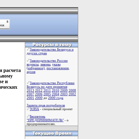
Законодательство Беларуси и
других стран
Законодательство России
кодексы
,
законы
,
указы
(избранное)
,
постановления
,
и расчета
архив
льному
ве и
Законодательство Республики
ических
Беларусь по дате принятия
:
2013
2012
2011
2010
2009
2008
2007
2006
2005
2004
2003
2002
2001
2000
до
2000 года
Защита прав потребителя
ЗОНА
- специальный проект
Бюллетень
"ПРЕДПРИНИМАТЕЛЬ"
- о
предпринимателях.