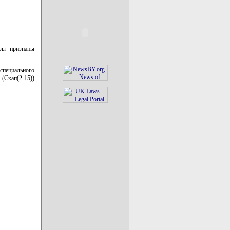
изы признаны
 специального
(Скап(2-15))