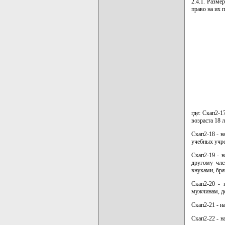
2.4.1. Разм
право на их 
где: Скап2-
возраста 18 
Скап2-18 - 
учебных учре
Скап2-19 - 
другому чле
внуками, бра
Скап2-20 - 
мужчинам, до
Скап2-21 - н
Скап2-22 - 