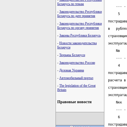
Беларусь по темам
    --- -
-
Законодательство Республики
     5
Беларусь по дате принятия
пострадав
-
Законодательство Республики
Беларусь по органу принятия
в   рубля
-
Законы Республики Беларусь
страховщи
-
Новости законодательства
эксплуата
Беларуси
    Nв
-
Тюрьмы Беларуси
    --- -
-
Законодательство России
     4
-
Деловая Украина
пострадав
-
Автомобильный портал
расчета в
-
The legislation of the Great
страховщи
Britain
эксплуата
Правовые новости
    Nкк
    --- -
     6
пострадав