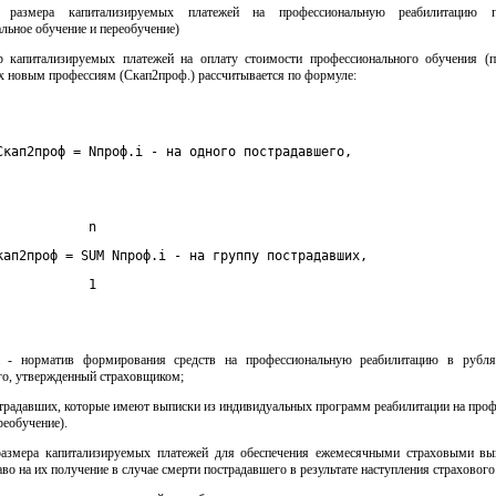
т размера капитализируемых платежей на профессиональную реабилитацию п
льное обучение и переобучение)
ер капитализируемых платежей на оплату стоимости профессионального обучения (п
х новым профессиям (Скап2проф.) рассчитывается по формуле:
Скап2проф = Nпроф.i - на одного пострадавшего,
            n
кап2проф = SUM Nпроф.i - на группу пострадавших,
            1
i - норматив формирования средств на профессиональную реабилитацию в рубл
го, утвержденный страховщиком;
страдавших, которые имеют выписки из индивидуальных программ реабилитации на про
реобучение).
 размера капитализируемых платежей для обеспечения ежемесячными страховыми вы
о на их получение в случае смерти пострадавшего в результате наступления страхового