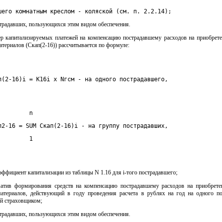
шего комнатным креслом - коляской (см. п. 2.2.14);
страдавших, пользующихся этим видом обеспечения.
мер капитализируемых платежей на компенсацию пострадавшему расходов на приобрете
териалов (Скап(2-16)) рассчитывается по формуле:
п(2-16)i = К16i x Nгсм - на одного пострадавшего,
         n
п2-16 = SUM Скап(2-16)i - на группу пострадавших,
         1
коэффициент капитализации из таблицы N 1.16 для i-того пострадавшего;
атив формирования средств на компенсацию пострадавшему расходов на приобрете
атериалов, действующий в году проведения расчета в рублях на год на одного по
й страховщиком;
страдавших, пользующихся этим видом обеспечения.