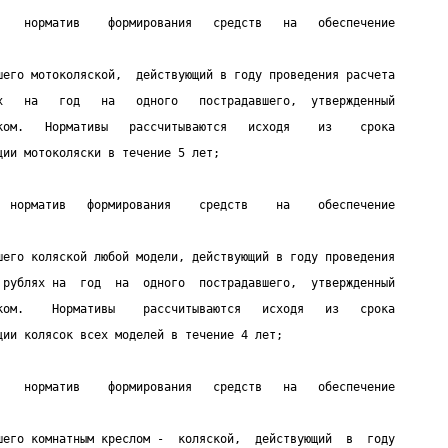
    норматив    формирования   средств   на   обеспечение
шего мотоколяской,  действующий в году проведения расчета
х   на   год   на   одного   пострадавшего,  утвержденный
ком.   Нормативы   рассчитываются   исходя    из    срока
ции мотоколяски в течение 5 лет;
  норматив   формирования    средств    на    обеспечение
шего коляской любой модели, действующий в году проведения
 рублях на  год  на  одного  пострадавшего,  утвержденный
ком.    Нормативы    рассчитываются   исходя   из   срока
ции колясок всех моделей в течение 4 лет;
    норматив    формирования   средств   на   обеспечение
шего комнатным креслом -  коляской,  действующий  в  году