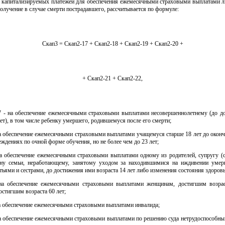
ер капитализируемых платежей для обеспечения ежемесячными страховыми выплатами 
получение в случае смерти пострадавшего, рассчитывается по формуле:
Скап3 = Скап2-17 + Скап2-18 + Скап2-19 + Скап2-20 +
+ Скап2-21 + Скап2-22,
17 - на обеспечение ежемесячными страховыми выплатами несовершеннолетнему (до д
лет), в том числе ребенку умершего, родившемуся после его смерти;
на обеспечение ежемесячными страховыми выплатами учащемуся старше 18 лет до оконч
ждениях по очной форме обучения, но не более чем до 23 лет;
на обеспечение ежемесячными страховыми выплатами одному из родителей, супругу (с
ну семьи, неработающему, занятому уходом за находившимися на иждивении умер
тьями и сестрами, до достижения ими возраста 14 лет либо изменения состояния здоровь
на обеспечение ежемесячными страховыми выплатами женщинам, достигшим возрас
стигшим возраста 60 лет;
а обеспечение ежемесячными страховыми выплатами инвалида;
на обеспечение ежемесячными страховыми выплатами по решению суда нетрудоспособны