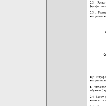
2.3. Расче
(профессиона
2.3.1. Разм
пострадавши
         
         
        С
         
где: Nпроф.
пострадавше
n - число по
обучение (пе
2.4. Расчет
имеющих прав