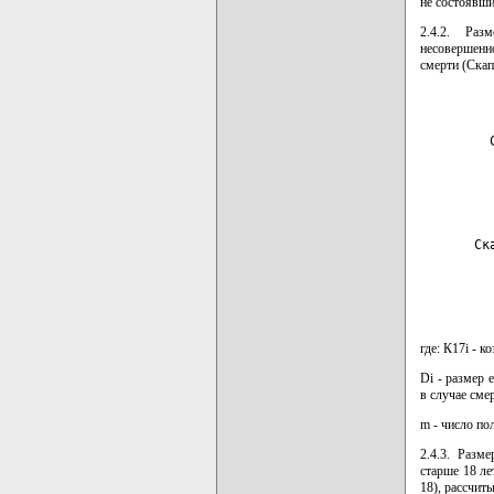
не состоявш
2.4.2. Раз
несовершенно
смерти (Скап
         
         
       Ск
         
где: К17i - 
Di - размер 
в случае сме
m - число по
2.4.3. Разм
старше 18 ле
18), рассчит