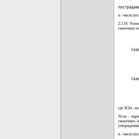
пострадав
n - число по
2.2.16. Раз
смазочных ма
      Ска
         
      Ска
         
где: К16i - 
Nгсм - норм
смазочных м
утвержденны
n - число по