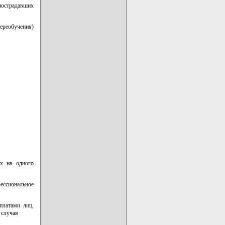
острадавших
ереобучения)
ях на одного
фессиональное
платами лиц,
 случая