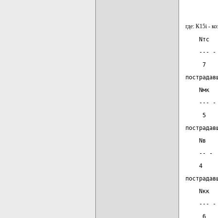
где: К15i - 
    Nтс
    --- -
     7
пострадав
    Nмк
    --- -
     5
пострадав
    Nв
    -- - 
    4
пострадав
    Nкк
    --- -
     6