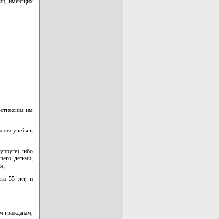
лиц, имеющих
остижения им
ания учебы в
упруге) либо
шего детьми,
я;
та 55 лет, и
м гражданам,