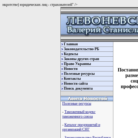
нкротстве) юридических лиц - страхователей" />
Главная
Законодательство РБ
Кодексы
Законы других стран
Право Украины
Новости
Постанов
Полезные ресурсы
разме
Контакты
соц
Новости сайта
профес
Поиск документа
Полезные ресурсы
-
Таможенный кодекс
таможенного союза
-
Каталог предприятий и
организаций СНГ
-
Законодательство Республики