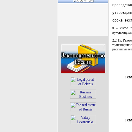
проведени
утвержден
срока экс
n - число п
нуждающимис
2.2.15. Разм
транспортно
рассчитывает
         
      Ска
         
         
         
      Ска
         