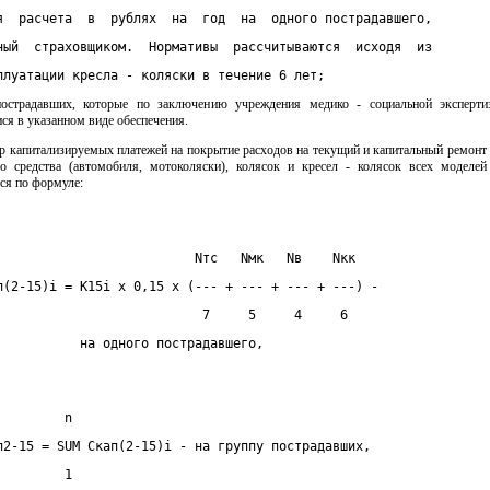
я  расчета  в  рублях  на  год  на  одного пострадавшего,
ный  страховщиком.  Нормативы  рассчитываются  исходя  из
плуатации кресла - коляски в течение 6 лет;
острадавших, которые по заключению учреждения медико - социальной эксперт
я в указанном виде обеспечения.
ер капитализируемых платежей на покрытие расходов на текущий и капитальный ремонт
го средства (автомобиля, мотоколяски), колясок и кресел - колясок всех моделей 
ся по формуле:
                          Nтс   Nмк   Nв    Nкк
п(2-15)i = К15i x 0,15 x (--- + --- + --- + ---) -
                           7     5     4     6
           на одного пострадавшего,
         n
п2-15 = SUM Скап(2-15)i - на группу пострадавших,
         1