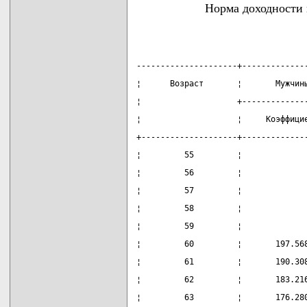
Норма доходности 
---------------------+-------------
¦      Возраст       ¦       Мужчин
¦                    +-------------
¦                    ¦     Коэффици
+--------------------+-------------
¦         55         ¦             
¦         56         ¦             
¦         57         ¦             
¦         58         ¦             
¦         59         ¦             
¦         60         ¦       197.56
¦         61         ¦       190.30
¦         62         ¦       183.21
¦         63         ¦       176.28