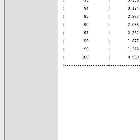
¦         93         ¦        3.358
¦         94         ¦        3.124
¦         95         ¦        2.877
¦         96         ¦        2.603
¦         97         ¦        2.282
¦         98         ¦        1.877
¦         99         ¦        1.322
¦        100         ¦        0.500
¦--------------------+-------------