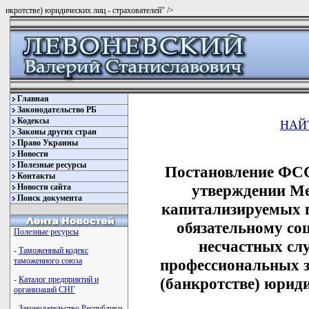
нкротстве) юридических лиц - страхователей" />
Главная
Законодательство РБ
Кодексы
НАЙ
Законы других стран
Право Украины
Новости
Полезные ресурсы
Постановление ФСС
Контакты
утверждении Ме
Новости сайта
Поиск документа
капитализируемых п
обязательному со
Полезные ресурсы
несчастных слу
-
Таможенный кодекс
профессиональных з
таможенного союза
(банкротстве) юриди
-
Каталог предприятий и
организаций СНГ
-
Законодательство Республики