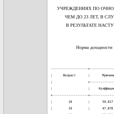
УЧРЕЖДЕНИЯХ ПО ОЧНОЙ
ЧЕМ ДО 23 ЛЕТ, В С
В РЕЗУЛЬТАТЕ НАСТ
Норма доходности 
---------------------+-------------
¦      Возраст       ¦       Мужчин
¦                    +-------------
¦                    ¦     Коэффици
+--------------------+-------------
¦         18         ¦       59.817
¦         19         ¦       47.878