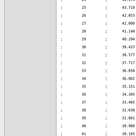
¦         25         ¦       43.710
¦         26         ¦       42.853
¦         27         ¦       42.000
¦         28         ¦       41.148
¦         29         ¦       40.294
¦         30         ¦       39.437
¦         31         ¦       38.577
¦         32         ¦       37.717
¦         33         ¦       36.858
¦         34         ¦       36.002
¦         35         ¦       35.151
¦         36         ¦       34.305
¦         37         ¦       33.465
¦         38         ¦       32.630
¦         39         ¦       31.801
¦         40         ¦       30.980
¦         41         ¦       30.165