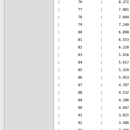
¦         76         ¦        8.372
¦         77         ¦        7.981
¦         78         ¦        7.604
¦         79         ¦        7.240
¦         80         ¦        6.890
¦         81         ¦        6.553
¦         82         ¦        6.228
¦         83         ¦        5.916
¦         84         ¦        5.617
¦         85         ¦        5.329
¦         86         ¦        5.053
¦         87         ¦        4.787
¦         88         ¦        4.532
¦         89         ¦        4.286
¦         90         ¦        4.047
¦         91         ¦        3.815
¦         92         ¦        3.586