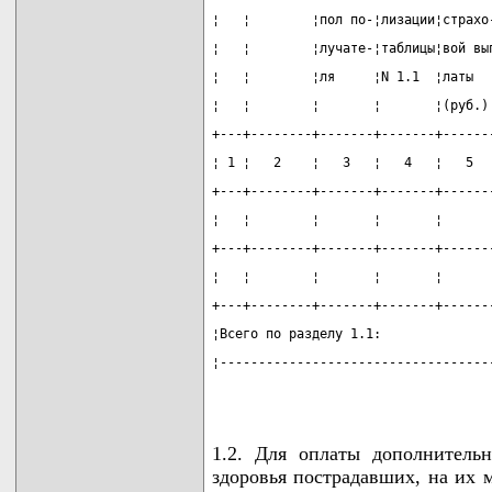
¦   ¦        ¦пол по-¦лизации¦страхо
¦   ¦        ¦лучате-¦таблицы¦вой вы
¦   ¦        ¦ля     ¦N 1.1  ¦латы  
¦   ¦        ¦       ¦       ¦(руб.)
+---+--------+-------+-------+------
¦ 1 ¦   2    ¦   3   ¦   4   ¦   5  
+---+--------+-------+-------+------
¦   ¦        ¦       ¦       ¦      
+---+--------+-------+-------+------
¦   ¦        ¦       ¦       ¦      
+---+--------+-------+-------+------
¦Всего по разделу 1.1:              
¦-----------------------------------
1.2. Для оплаты дополнитель
здоровья пострадавших, на их