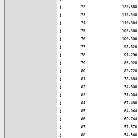
¦         72         ¦       120.888
¦         73         ¦       115.548
¦         74         ¦       110.364
¦         75         ¦       105.360
¦         76         ¦       100.500
¦         77         ¦        95.820
¦         78         ¦        91.296
¦         79         ¦        86.928
¦         80         ¦        82.728
¦         81         ¦        78.684
¦         82         ¦        74.808
¦         83         ¦        71.064
¦         84         ¦        67.488
¦         85         ¦        64.044
¦         86         ¦        60.744
¦         87         ¦        57.576
¦         88         ¦        54.540