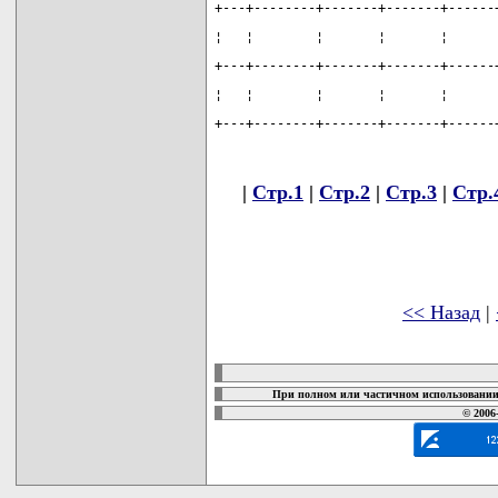
+---+--------+-------+-------+------
¦   ¦        ¦       ¦       ¦      
+---+--------+-------+-------+------
¦   ¦        ¦       ¦       ¦      
+---+--------+-------+-------+------
|
Стр.1
|
Стр.2
|
Стр.3
|
Стр.
<< Назад
|
карта новых документов
При полном или частичном использовании 
© 2006