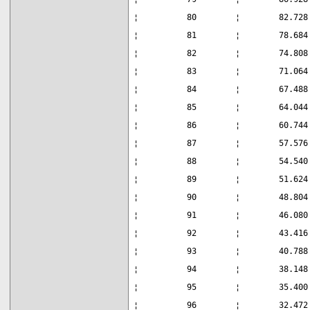
¦          80        ¦        82.728
¦          81        ¦        78.684
¦          82        ¦        74.808
¦          83        ¦        71.064
¦          84        ¦        67.488
¦          85        ¦        64.044
¦          86        ¦        60.744
¦          87        ¦        57.576
¦          88        ¦        54.540
¦          89        ¦        51.624
¦          90        ¦        48.804
¦          91        ¦        46.080
¦          92        ¦        43.416
¦          93        ¦        40.788
¦          94        ¦        38.148
¦          95        ¦        35.400
¦          96        ¦        32.472