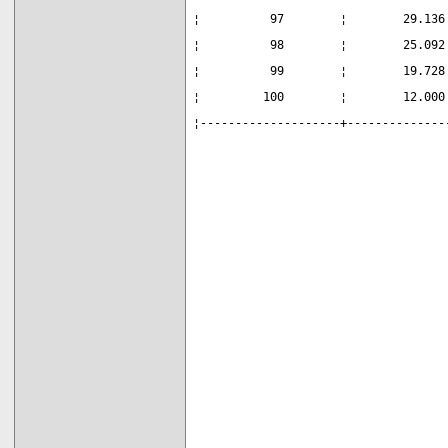
¦          97        ¦        29.136
¦          98        ¦        25.092
¦          99        ¦        19.728
¦         100        ¦        12.000
¦--------------------+--------------