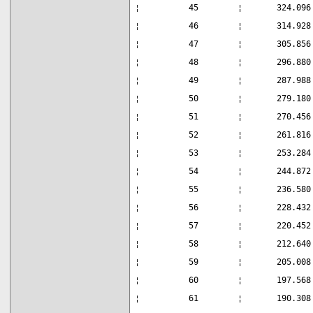
¦          45        ¦       324.096
¦          46        ¦       314.928
¦          47        ¦       305.856
¦          48        ¦       296.880
¦          49        ¦       287.988
¦          50        ¦       279.180
¦          51        ¦       270.456
¦          52        ¦       261.816
¦          53        ¦       253.284
¦          54        ¦       244.872
¦          55        ¦       236.580
¦          56        ¦       228.432
¦          57        ¦       220.452
¦          58        ¦       212.640
¦          59        ¦       205.008
¦          60        ¦       197.568
¦          61        ¦       190.308