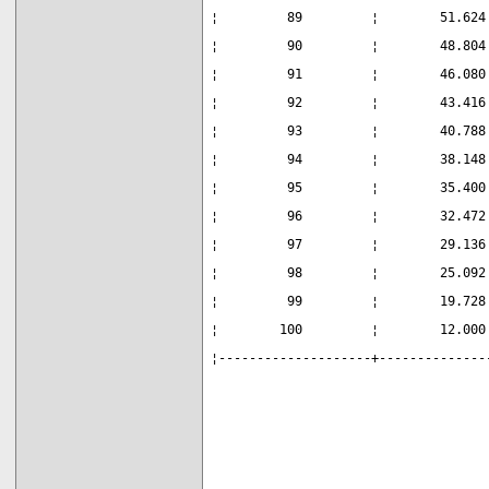
¦         89         ¦        51.624
¦         90         ¦        48.804
¦         91         ¦        46.080
¦         92         ¦        43.416
¦         93         ¦        40.788
¦         94         ¦        38.148
¦         95         ¦        35.400
¦         96         ¦        32.472
¦         97         ¦        29.136
¦         98         ¦        25.092
¦         99         ¦        19.728
¦        100         ¦        12.000
¦--------------------+--------------