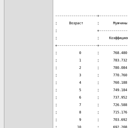
---------------------+--------------
¦      Возраст       ¦       Мужчины
¦                    +--------------
¦                    ¦     Коэффицие
+--------------------+--------------
¦           0        ¦       768.480
¦           1        ¦       783.732
¦           2        ¦       780.084
¦           3        ¦       770.760
¦           4        ¦       760.188
¦           5        ¦       749.184
¦           6        ¦       737.952
¦           7        ¦       726.588
¦           8        ¦       715.176
¦           9        ¦       703.692
¦          10        ¦       692.208