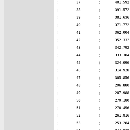
¦         37         ¦       401.592
¦         38         ¦       391.572
¦         39         ¦       381.636
¦         40         ¦       371.772
¦         41         ¦       362.004
¦         42         ¦       352.332
¦         43         ¦       342.792
¦         44         ¦       333.384
¦         45         ¦       324.096
¦         46         ¦       314.928
¦         47         ¦       305.856
¦         48         ¦       296.880
¦         49         ¦       287.988
¦         50         ¦       279.180
¦         51         ¦       270.456
¦         52         ¦       261.816
¦         53         ¦       253.284