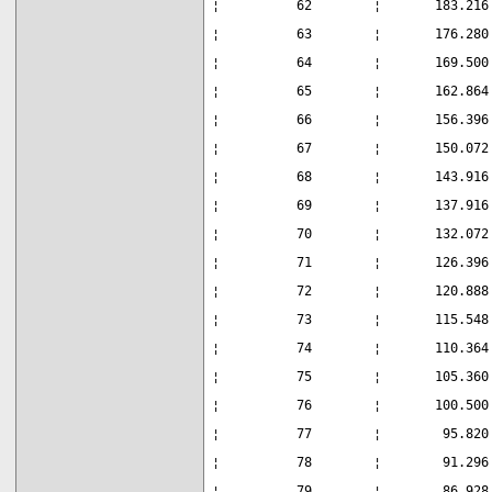
¦          62        ¦       183.216
¦          63        ¦       176.280
¦          64        ¦       169.500
¦          65        ¦       162.864
¦          66        ¦       156.396
¦          67        ¦       150.072
¦          68        ¦       143.916
¦          69        ¦       137.916
¦          70        ¦       132.072
¦          71        ¦       126.396
¦          72        ¦       120.888
¦          73        ¦       115.548
¦          74        ¦       110.364
¦          75        ¦       105.360
¦          76        ¦       100.500
¦          77        ¦        95.820
¦          78        ¦        91.296
¦          79        ¦        86.928