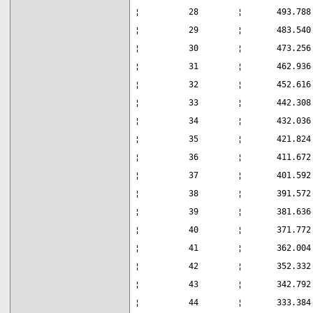
¦          28        ¦       493.788
¦          29        ¦       483.540
¦          30        ¦       473.256
¦          31        ¦       462.936
¦          32        ¦       452.616
¦          33        ¦       442.308
¦          34        ¦       432.036
¦          35        ¦       421.824
¦          36        ¦       411.672
¦          37        ¦       401.592
¦          38        ¦       391.572
¦          39        ¦       381.636
¦          40        ¦       371.772
¦          41        ¦       362.004
¦          42        ¦       352.332
¦          43        ¦       342.792
¦          44        ¦       333.384