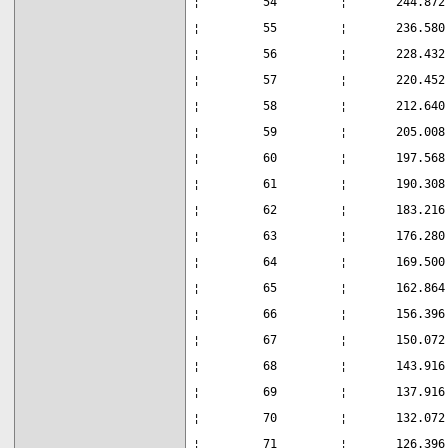
¦         54         ¦       244.872
¦         55         ¦       236.580
¦         56         ¦       228.432
¦         57         ¦       220.452
¦         58         ¦       212.640
¦         59         ¦       205.008
¦         60         ¦       197.568
¦         61         ¦       190.308
¦         62         ¦       183.216
¦         63         ¦       176.280
¦         64         ¦       169.500
¦         65         ¦       162.864
¦         66         ¦       156.396
¦         67         ¦       150.072
¦         68         ¦       143.916
¦         69         ¦       137.916
¦         70         ¦       132.072
¦         71         ¦       126.396