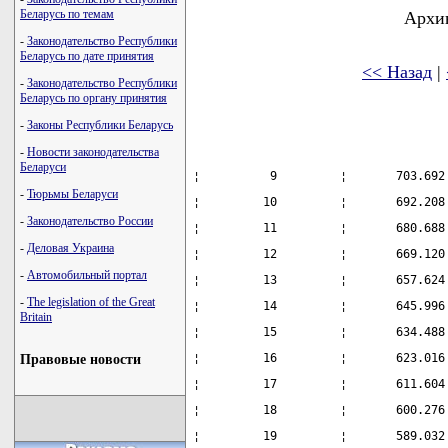
Беларусь по темам
Архив
-
Законодательство Республики
Беларусь по дате принятия
<< Назад
|
-
Законодательство Республики
Беларусь по органу принятия
-
Законы Республики Беларусь
-
Новости законодательства
Беларуси
¦          9         ¦       703.692
-
Тюрьмы Беларуси
¦         10         ¦       692.208
-
Законодательство России
¦         11         ¦       680.688
-
Деловая Украина
¦         12         ¦       669.120
-
Автомобильный портал
¦         13         ¦       657.624
-
The legislation of the Great
¦         14         ¦       645.996
Britain
¦         15         ¦       634.488
¦         16         ¦       623.016
Правовые новости
¦         17         ¦       611.604
¦         18         ¦       600.276
¦         19         ¦       589.032