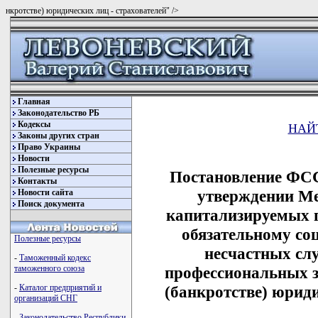
нкротстве) юридических лиц - страхователей" />
Главная
Законодательство РБ
Кодексы
НАЙ
Законы других стран
Право Украины
Новости
Полезные ресурсы
Постановление ФСС
Контакты
утверждении Ме
Новости сайта
Поиск документа
капитализируемых п
обязательному со
Полезные ресурсы
несчастных слу
-
Таможенный кодекс
профессиональных з
таможенного союза
(банкротстве) юриди
-
Каталог предприятий и
организаций СНГ
-
Законодательство Республики