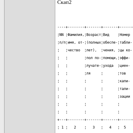
Скап2
----+--------+-------+-------+------
¦NN ¦Фамилия,¦Возраст¦Вид    ¦Номер 
¦п/п¦имя, от-¦(полных¦обеспе-¦табли-
¦   ¦чество  ¦лет),  ¦чения, ¦цы ко-
¦   ¦        ¦пол по-¦помощи,¦эффи- 
¦   ¦        ¦лучате-¦ухода  ¦циен- 
¦   ¦        ¦ля     ¦       ¦тов   
¦   ¦        ¦       ¦       ¦капи- 
¦   ¦        ¦       ¦       ¦тали- 
¦   ¦        ¦       ¦       ¦зации 
¦   ¦        ¦       ¦       ¦      
¦   ¦        ¦       ¦       ¦      
+---+--------+-------+-------+------
¦ 1 ¦   2    ¦   3   ¦   4   ¦  5   