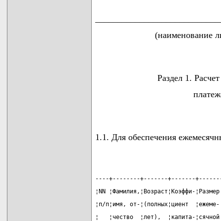
____________________________
(наименование л
Раздел 1. Расче
платеж
1.1. Для обеспечения ежемесяч
----+--------+-------+-------+------
¦NN ¦Фамилия,¦Возраст¦Коэффи-¦Размер
¦п/п¦имя, от-¦(полных¦циент  ¦ежеме-
¦   ¦чество  ¦лет),  ¦капита-¦сячной