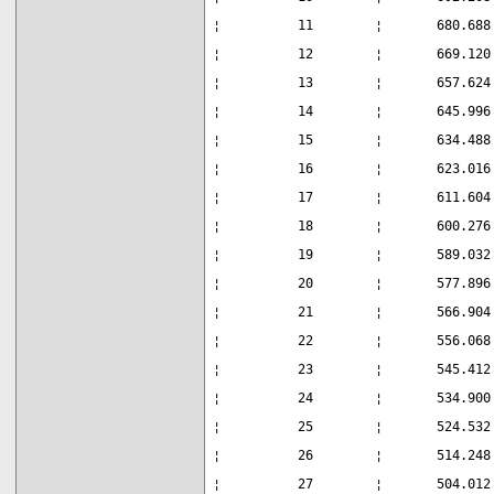
¦          11        ¦       680.688
¦          12        ¦       669.120
¦          13        ¦       657.624
¦          14        ¦       645.996
¦          15        ¦       634.488
¦          16        ¦       623.016
¦          17        ¦       611.604
¦          18        ¦       600.276
¦          19        ¦       589.032
¦          20        ¦       577.896
¦          21        ¦       566.904
¦          22        ¦       556.068
¦          23        ¦       545.412
¦          24        ¦       534.900
¦          25        ¦       524.532
¦          26        ¦       514.248
¦          27        ¦       504.012