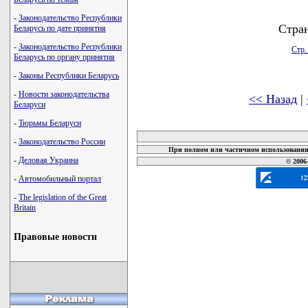
-
Законодательство Республики
Стра
Беларусь по дате принятия
-
Законодательство Республики
Стр.
Беларусь по органу принятия
-
Законы Республики Беларусь
-
Новости законодательства
<< Назад
|
Беларуси
карта новых документов
-
Тюрьмы Беларуси
-
Законодательство России
При полном или частичном использовании 
-
Деловая Украина
© 2006
-
Автомобильный портал
-
The legislation of the Great
Britain
Правовые новости