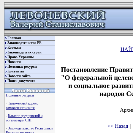
Главная
Законодательство РБ
Кодексы
НАЙ
Законы других стран
Право Украины
Новости
Полезные ресурсы
Постановление Правите
Контакты
"О федеральной целев
Новости сайта
Поиск документа
и социальное разви
народов Се
Полезные ресурсы
-
Таможенный кодекс
таможенного союза
Архив
-
Каталог предприятий и
организаций СНГ
<< Назад
|
-
Законодательство Республики
Беларусь по темам