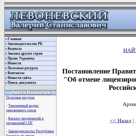
Главная
Законодательство РБ
Кодексы
НАЙ
Законы других стран
Право Украины
Новости
Полезные ресурсы
Постановление Правите
Контакты
"Об отмене лицензиро
Новости сайта
Поиск документа
Российс
Полезные ресурсы
Архив
-
Таможенный кодекс
таможенного союза
-
Каталог предприятий и
<< Назад
|
организаций СНГ
-
Законодательство Республики
Беларусь по темам