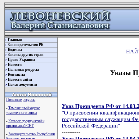
Главная
Законодательство РБ
Кодексы
НАЙ
Законы других стран
Право Украины
Новости
Полезные ресурсы
Указы П
Контакты
Новости сайта
Поиск документа
Полезные ресурсы
Указ Президента РФ от 14.03.
-
Таможенный кодекс
"О присвоении квалификацион
таможенного союза
государственным служащим Фед
-
Каталог предприятий и
Российской Федерации"
организаций СНГ
----------
-
Законодательство Республики
Указ Президента РФ от 14.03.
Беларусь по темам