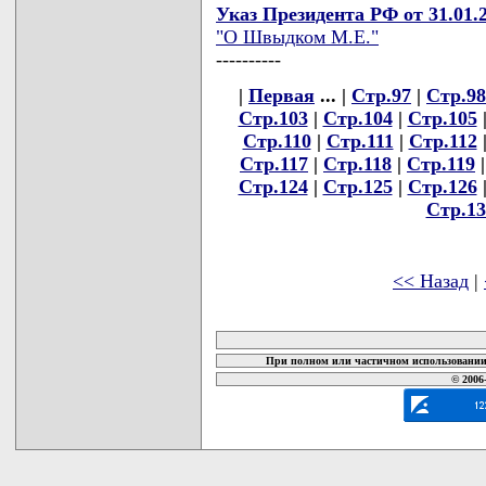
Указ Президента РФ от 31.01.
"О Швыдком М.Е."
----------
|
Первая
... |
Стр.97
|
Стр.98
Стр.103
|
Стр.104
|
Стр.105
Стр.110
|
Стр.111
|
Стр.112
Стр.117
|
Стр.118
|
Стр.119
Стр.124
|
Стр.125
|
Стр.126
Стр.13
<< Назад
|
карта новых документов
При полном или частичном использовании 
© 2006