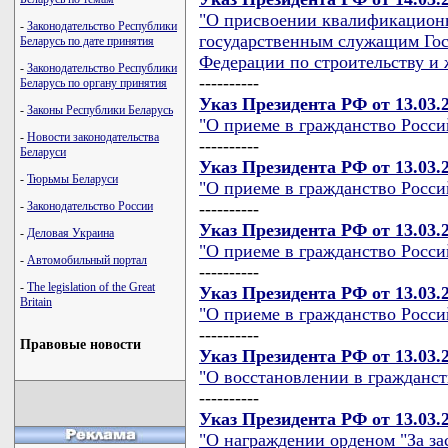
"О присвоении квалификацион
-
Законодательство Республики
государственным служащим Гос
Беларусь по дате принятия
Федерации по строительству и
-
Законодательство Республики
----------
Беларусь по органу принятия
Указ Президента РФ от 13.03.
-
Законы Республики Беларусь
"О приеме в гражданство Росс
-
Новости законодательства
----------
Беларуси
Указ Президента РФ от 13.03.
-
Тюрьмы Беларуси
"О приеме в гражданство Росс
-
Законодательство России
----------
Указ Президента РФ от 13.03.
-
Деловая Украина
"О приеме в гражданство Росс
-
Автомобильный портал
----------
-
The legislation of the Great
Указ Президента РФ от 13.03.
Britain
"О приеме в гражданство Росс
----------
Правовые новости
Указ Президента РФ от 13.03.
"О восстановлении в гражданс
----------
Указ Президента РФ от 13.03.
"О награждении орденом "За зас